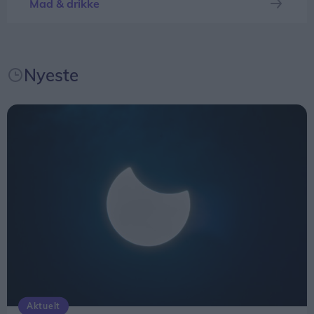
Mad & drikke
og en fantastisk anledning til at samles om Solen,
dens betydning for livet på Jorden og vores plads i
universet. Med Sol26 vil vi give danskerne en
Nyeste
fælles oplevelse – og inspirere til ny viden og
nysgerrighed på naturvidenskab, siger Tina Ibsen,
der er astrofysiker og en af initiativtagerne til
Sol26.
Herunder får man et overblik over, hvornår
solformørkelsen rammer forskellige steder i
Nordjylland.
Aktuelt