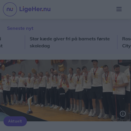
Seneste nyt
Stor kæde giver fri på barnets første
Rosé Walk
skoledag
City
Aktuelt
Aalborg Håndbold blev fejret til den helt store guldmedalje natten til fredag i Gigantium.
Screenshot: Simon Jensen / Video: Mogens Jørgensen