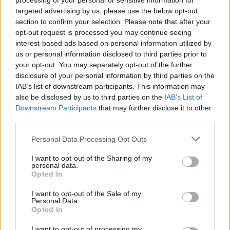
krydset ved Th. Sauers Vej.
processing of your personal or sensitive information for
Vis mere
targeted advertising by us, please use the below opt-out
Del artikel
section to confirm your selection. Please note that after your
Mens genbrugspladsen er lukket, henvises
opt-out request is processed you may continue seeing
besøgende til området andre pladser.
interest-based ads based on personal information utilized by
us or personal information disclosed to third parties prior to
your opt-out. You may separately opt-out of the further
Sundsholmen Genbrugsplads, Nørresundby, som
disclosure of your personal information by third parties on the
har adressen Sundsholmen 20, 9400
IAB’s list of downstream participants. This information may
Nørresundby.
also be disclosed by us to third parties on the
IAB’s List of
Downstream Participants
that may further disclose it to other
third parties.
Åbningstiderne er mandag til fredag kl. 10.00-
18.00 og lørdag samt søndag kl. 08.00-18.00.
Personal Data Processing Opt Outs
I want to opt-out of the Sharing of my
Storvorde Genbrugsplads, der har adressen
personal data.
Opted In
Engvej 26, 9280 Storvorde.
I want to opt-out of the Sale of my
Personal Data.
Åbningstiderne er mandag til fredag kl. 12.00-
Aktuelt
Opted In
Solformørkelsen 12. august bliver den mest markante, der kan opleves fra Danmark i mere end 20 år. Billedet her er fra delvis solformørkelse Aalborg 29. marts 2025.
Arkivfoto: Martél Andersen
18.00 og lørdag samt søndag kl. 10.00-18.00.
I want to opt-out of processing my