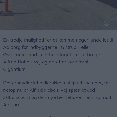
På Alfred Nobels Vej laves der buslommer for at få trafikken til at glide ved den nye børnehave og det nærligende supermarked
En tredje mulighed for at komme nogenlunde let til
Aalborg for indbyggerne i Gistrup - eller
Østhimmerland i det hele taget - er at bruge
Alfred Nobels Vej og derefter køre forbi
Gigantium.
Det er imidlertid heller ikke muligt i disse uger, for
netop nu er Alfred Nobels Vej spærret ved
365discount og den nye børnehave i retning mod
Aalborg.