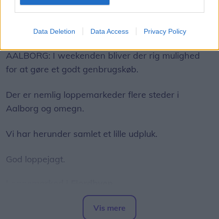
Følg os på Discover
Data Deletion
Data Access
Privacy Policy
07. august 2026 kl. 10.00
AALBORG: I weekenden bliver der rig mulighed
for at gøre et godt genbrugskøb.
Der er nemlig loppemarkeder flere steder i
Aalborg og omegn.
Vi har herunder samlet et lille udpluk.
God loppejagt.
Loppemarked i Fjordbyen
Traditionen tro forvandles Fjordbyen den anden
Vis mere
lørdag i august til et stort og hyggeligt