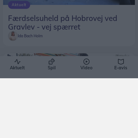
Aktuelt
Færdselsuheld på Hobrovej ved
Gravlev - vej spærret
Ida Bach Holm
Aktuelt
Spil
Video
E-avis