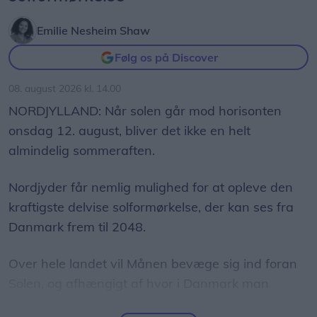
Når du har været til loppemarked i Fjordbyen, kan
du med fordel tage færgen over til Egholm.
Emilie Nesheim Shaw
Følg os på Discover
Her afholdes markedsdag ved Regnmildgaard for
tredje år i træk.
08. august 2026 kl. 14.00
NORDJYLLAND: Når solen går mod horisonten
Her står øens beboere klar til at sælge
onsdag 12. august, bliver det ikke en helt
genbrugsguld, og du kan blandt andet forvente at
almindelig sommeraften.
finde nips, legetøj, tøj, strik og hjemmelavede
lækkerier.
Nordjyder får nemlig mulighed for at opleve den
kraftigste delvise solformørkelse, der kan ses fra
Markedet finder sted klokken 10-16.
Danmark frem til 2048.
Se også
Over hele landet vil Månen bevæge sig ind foran
Markedsdag på Egholm vender
Solen, og afhængigt af hvor i Danmark man
tilbage
befinder sig, vil op mod 86 procent af Solens skive