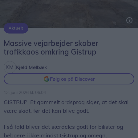
Aktuelt
Hadsund Landevej skal udvides til to spor i begge retninger ind mod Universitetsboulevarden
Massive vejarbejder skaber
trafikkaos omkring Gistrup
Kjeld Mølbæk
Følg os på Discover
13. juni 2026 kl. 06.04
GISTRUP: Et gammelt ordsprog siger, at det skal
være skidt, før det kan blive godt.
I så fald bliver det særdeles godt for bilister og
beboere i ikke mindst Gistrup og omegn.