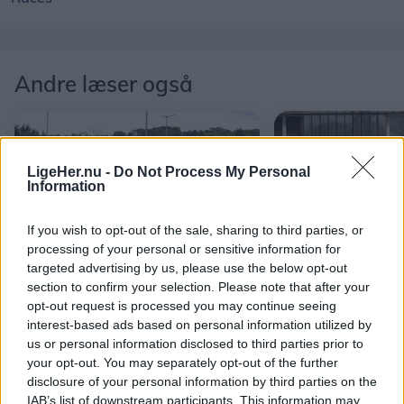
Andre læser også
LigeHer.nu -
Do Not Process My Personal
Information
If you wish to opt-out of the sale, sharing to third parties, or
processing of your personal or sensitive information for
targeted advertising by us, please use the below opt-out
Aktuelt
Aktuelt
section to confirm your selection. Please note that after your
opt-out request is processed you may continue seeing
Nu lukker genbrugsplads:
Brand i Vestby
interest-based ads based on personal information utilized by
Her skal du køre hen i
og luk døre og
us or personal information disclosed to third parties prior to
stedet
your opt-out. You may separately opt-out of the further
disclosure of your personal information by third parties on the
IAB’s list of downstream participants. This information may