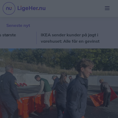
Seneste nyt
ste
IKEA sender kunder på jagt i
St
varehuset: Alle får en gevinst
s