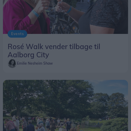
Vil man se det præcise tidspunkt for
solformørkelsen på en bestemt lokation kan den
findes
her
.
Events
Rosé Walk vender tilbage til
Aalborg City
Emilie Nesheim Shaw