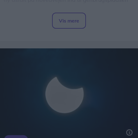
som led i et større vejarbejde på Over Kæret og i
krydset ved Th. Sauers Vej.
Vis mere
Del artikel
Mens genbrugspladsen er lukket, henvises
besøgende til området andre pladser.
Sundsholmen Genbrugsplads, Nørresundby, som
har adressen Sundsholmen 20, 9400
Nørresundby.
Åbningstiderne er mandag til fredag kl. 10.00-
18.00 og lørdag samt søndag kl. 08.00-18.00.
Storvorde Genbrugsplads, der har adressen
Engvej 26, 9280 Storvorde.