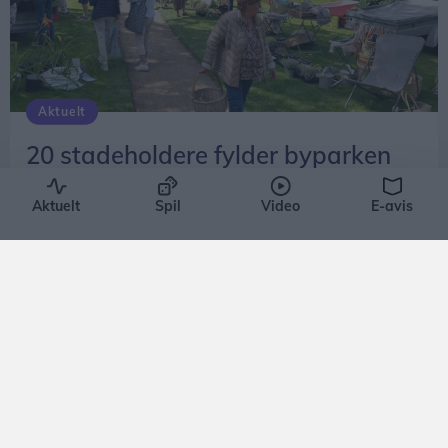
Aktuelt
20 stadeholdere fylder byparken
med blomster og haveliv
Aktuelt
Spil
Video
E-avis
Emilie Nesheim Shaw