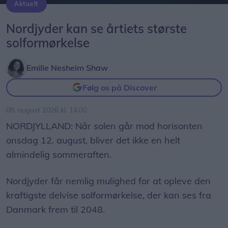
Åbningstiderne er mandag til fredag kl. 12.00-
Aktuelt
Solformørkelsen 12. august bliver den mest markante, der kan opleves fra Danmark i mere end 20 år. Billedet her er fra delvis solformørkelse Aalborg 29. marts 2025.
Arkivfoto: Martél Andersen
18.00 og lørdag samt søndag kl. 10.00-18.00.
Nordjyder kan se årtiets største
solformørkelse
Asfaltarbejdet er planlagt til uge 33 og 34. Hvis
tidsplanen holder, genåbner genbrugspladsen på
Emilie Nesheim Shaw
Over Kæret fredag den 21. august.
Følg os på Discover
08. august 2026 kl. 14.00
NORDJYLLAND: Når solen går mod horisonten
onsdag 12. august, bliver det ikke en helt
almindelig sommeraften.
Nordjyder får nemlig mulighed for at opleve den
kraftigste delvise solformørkelse, der kan ses fra
Danmark frem til 2048.