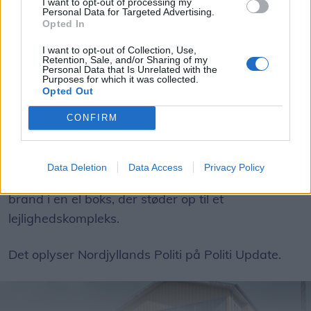
I want to opt-out of processing my
døre og vinduer
Personal Data for Targeted Advertising.
Opted In
Freja Hesthaven
I want to opt-out of Collection, Use,
Retention, Sale, and/or Sharing of my
Personal Data that Is Unrelated with the
Følg os på Discover
Purposes for which it was collected.
Opted Out
06. august 2026 kl. 10.05
Opdateret kl. 10.19
CONFIRM
AALBORG: Torsdag formiddag er Nordjyllands
Beredskab og Nordjyllands Politi til stede på Cort
Data Deletion
Data Access
Privacy Policy
Adelers Gade i Aalborg Vestby, hvor der er gået i
brand i en el boks, der støder op til et
lejlighedskompleks.
Det oplyser Nordjyllands Politi på Politi Update.