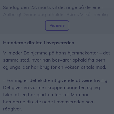
Søndag den 23. marts vil det ringe på dørene i
Aalborg! Denne dag afholder Børns Vilkår nemlig
landsindsamling, og tusindvis af voksne og børn
Vis mere
landet over vil samle ind til BørneTelefonen og
ungerådgivningen HØRT.
Hænderne direkte i hvepsereden
De indsamlede midler vil gå til at sikre, at de
Vi møder Bo hjemme på hans hjemmekontor – det
mange børn og unge, der kontakter de to
samme sted, hvor han besvarer opkald fra børn
rådgivningslinjer, kan få hjælp, når de har brug for
og unge, der har brug for en voksen at tale med.
det.
– For mig er det ekstremt givende at være frivillig.
Sidste år havde de frivillige rådgivere på
Det giver en varme i kroppen bagefter, og jeg
BørneTelefonen og HØRT over 64.000 samtaler
føler, at jeg har gjort en forskel. Man har
med børn og unge – det er det
højeste antal
hænderne direkte nede i hvepsereden som
nogensinde, og det svarer til en samtale hvert 8.
rådgiver.
minut.