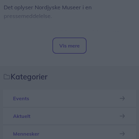
Det oplyser Nordjyske Museer i en
pressemeddelelse.
Udstillingen følger AaB fra begyndelsen som
cricketklub, over fodboldens indtog i Aalborg og
Vis mere
udviklingen af Aalborg Stadion til klubbens danske
Del artikel
mesterskaber og pokaltitler.
Kategorier
Events
Aktuelt
Mennesker