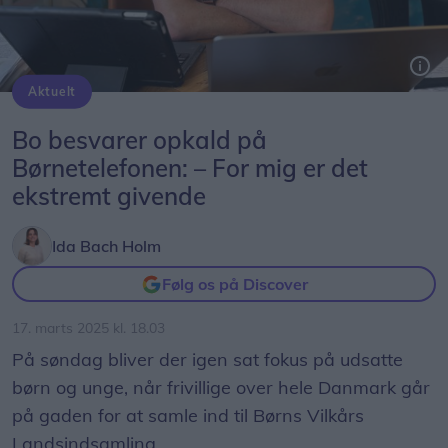
Aktuelt
Bo er frivillige rådgiver hos Børnetelefonen og HØRT. Her tager han imod opkald fra børn og unge i alderen 9-26 år.
Bo besvarer opkald på
Børnetelefonen: – For mig er det
ekstremt givende
Ida Bach Holm
Følg os på Discover
17. marts 2025 kl. 18.03
På søndag bliver der igen sat fokus på udsatte
børn og unge, når frivillige over hele Danmark går
på gaden for at samle ind til Børns Vilkårs
Landsindsamling.