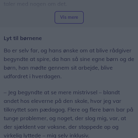
taler med nogen om det.
Vis mere
Du kan kontakte Livsliniens telefonrådgivning på
70 201 201 alle årets dage fra kl. 11-05.
Lyt til børnene
De fleste mennesker har perioder, hvor livet eller
Bo er selv far, og hans ønske om at blive rådgiver
en situation opleves som så svær, at de ikke kan
begyndte at spire, da han så sine egne børn og de
magte den alene. For nogen fører krisen til
børn, han mødte gennem sit arbejde, blive
selvmordstanker og uden hjælp måske til
udfordret i hverdagen.
selvmordsforsøg og selvmord.
– Jeg begyndte at se mere mistrivsel – blandt
Derfor er det afgørende, at du får fortalt et andet
andet hos eleverne på den skole, hvor jeg var
menneske, at du har det svært, så du kan få den
tilknyttet som pædagog. Flere og flere børn bar på
hjælp og støtte, du har brug for. På Livslinien er de
tunge problemer, og noget, der slog mig, var, at
vant til at tale om selvmord og selvmordstanker,
der sjældent var voksne, der stoppede op og
og de vil meget gerne tale med dig.
virkelig lyttede – mig selv inklusiv.