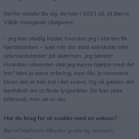
Du kan også kontakte Livslinien, hvis du er
Derfor meldte Bo sig, da han i 2023 så, at Børns
pårørende eller efterladt til selvmord.
Vilkår manglede rådgivere.
Der kan i perioder være travlt på rådgivningen,
– Jeg kan stadig huske, hvordan jeg i starten fik
hvor det kan være svært at komme igennem. Er
hjertebanken – især når der stod selvskade eller
du akut selvmordstruet, skal du kontakte 112.
selvmordstanker på skærmen. Jeg tænkte:
Hvordan i alverden skal jeg kunne hjælpe med det
Kilde: Livslinien
her? Men jo mere erfaring, man får, jo nemmere
bliver det at tale ind i det svære. Og så gælder det
benhårdt om at finde lyspunkter. De kan virke
bittesmå, men de er der.
Har du brug for at snakke med en voksen?
BørneTelefonen tilbyder gratis og anonym