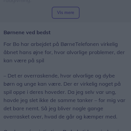
rådgivning.
Vis mere
Døgnet rundt. Hver dag. Hele året.
Telefonnummeret er: 116 111
Børnene ved bedst
For Bo har arbejdet på BørneTelefonen virkelig
åbnet hans øjne for, hvor alvorlige problemer, der
kan være på spil
– Det er overraskende, hvor alvorlige og dybe
børn og unge kan være. Der er virkelig noget på
spil oppe i deres hoveder. Da jeg selv var ung,
havde jeg slet ikke de samme tanker – for mig var
det bare nemt. Så jeg bliver nogle gange
overrasket over, hvad de går og kæmper med.