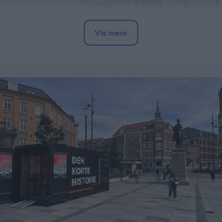
Vis mere
Del artikel
Alle borgere i området bedes søge væk fra røgen,
samt lukke for døre, vinduer og ventilation.
Opdateres...