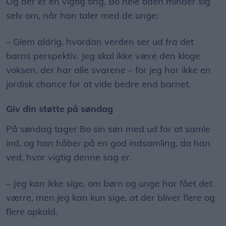
Og der er én vigtig ting, Bo hele tiden minder sig
selv om, når han taler med de unge:
– Glem aldrig, hvordan verden ser ud fra det
barns perspektiv. Jeg skal ikke være den kloge
voksen, der har alle svarene – for jeg har ikke en
jordisk chance for at vide bedre end barnet.
Giv din støtte på søndag
På søndag tager Bo sin søn med ud for at samle
ind, og han håber på en god indsamling, da han
ved, hvor vigtig denne sag er.
– Jeg kan ikke sige, om børn og unge har fået det
værre, men jeg kan kun sige, at der bliver flere og
flere opkald.