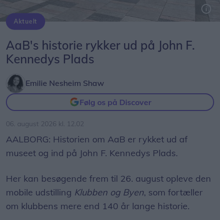
Aktuelt
Den Korte Historie om AaB kan opleves på John F. Kennedys Plads frem til og med 26. august. Det er derfor oplagt at besøge udstillingen, mens man venter enten på bussen eller toget.
AaB's historie rykker ud på John F.
Kennedys Plads
Emilie Nesheim Shaw
Følg os på Discover
06. august 2026 kl. 12.02
AALBORG: Historien om AaB er rykket ud af
museet og ind på John F. Kennedys Plads.
Her kan besøgende frem til 26. august opleve den
mobile udstilling
Klubben og Byen
, som fortæller
om klubbens mere end 140 år lange historie.