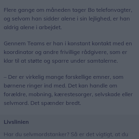
Flere gange om måneden tager Bo telefonvagter,
Samtalerne handlede bl.a. om omsorgssvigt,
og selvom han sidder alene i sin lejlighed, er han
selvskade, vold, selvmordstanker, mobning og
aldrig alene i arbejdet.
ensomhed. Hver fjerde samtale handlede om
psykisk mistrivsel.
Gennem Teams er han i konstant kontakt med en
koordinator og andre frivillige rådgivere, som er
Det skriver Børns Vilkår i en pressemeddelelse.
klar til at støtte og sparre under samtalerne.
– Der er virkelig mange forskellige emner, som
børnene ringer ind med. Det kan handle om
forældre, mobning, kærestesorger, selvskade eller
selvmord. Det spænder bredt.
Livslinien
Har du selvmordstanker? Så er det vigtigt, at du