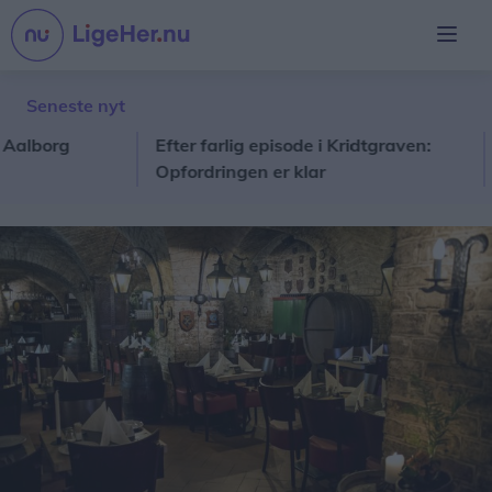
Seneste nyt
org
Efter farlig episode i Kridtgraven:
I al
Opfordringen er klar
ind 