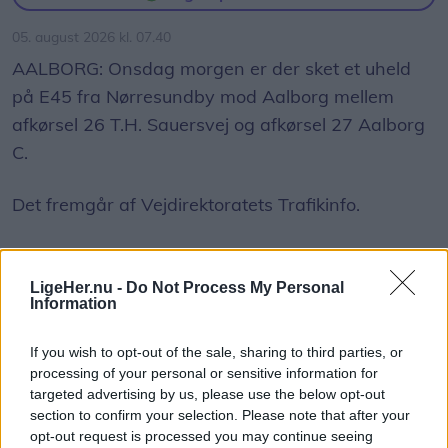
05. august 2026 kl. 07.40
AALBORG: Onsdag morgen er der sket et uheld
på E45 fra Nørresundby mod Aalborg mellem
afkørsel 26 T.H. Sauersvej og afkørsel 27 Aalborg
C.
Det fremgår af Vejdirektoratets Trafikinfo.
Uheldsstedet er sikret, men som følge af vragdele
på kørebanen er vejen spærret i sydgående
LigeHer.nu -
Do Not Process My Personal
Information
retning.
If you wish to opt-out of the sale, sharing to third parties, or
Det endelige arbejde forventes at være færdigt
processing of your personal or sensitive information for
Vis mere
omkring 08.30.
targeted advertising by us, please use the below opt-out
Del artikel
section to confirm your selection. Please note that after your
opt-out request is processed you may continue seeing