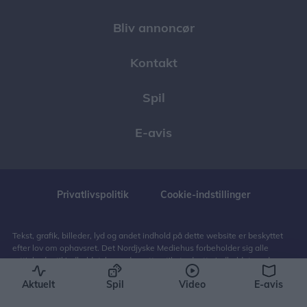
Bliv annoncør
Kontakt
Spil
E-avis
Privatlivspolitik
Cookie-indstillinger
Tekst, grafik, billeder, lyd og andet indhold på dette website er beskyttet
efter lov om ophavsret. Det Nordjyske Mediehus forbeholder sig alle
rettigheder til indholdet, herunder retten til at udnytte indholdet med
henblik på tekst- og datamining, jf. ophavsretslovens § 11 b og DSM-
Aktuelt
Spil
Video
E-avis
direktivets artikel 4.