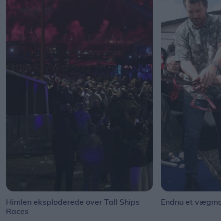
Himlen eksploderede over Tall Ships
Endnu et vægmal
Races