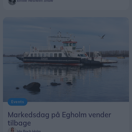
Emilie Nesheim Shaw
Events
Markedsdag på Egholm vender
tilbage
Ida Bach Holm