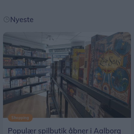
af Spilforsyningens større entré i centeret.
Nyeste
Datoen for åbningen af den butik ligger endnu
ikke fast.
Shopping
Populær spilbutik åbner i Aalborg