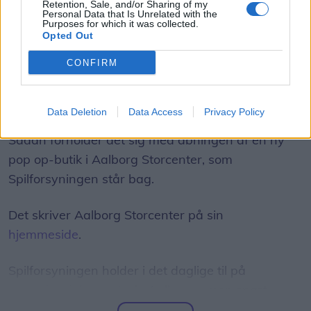
Retention, Sale, and/or Sharing of my
Personal Data that Is Unrelated with the
Simon Jensen
Purposes for which it was collected.
Journalist
Opted Out
Følg os på Discover
CONFIRM
06. august 2026 kl. 06.01
AALBORG: Det bliver en forsmag på noget større.
Data Deletion
Data Access
Privacy Policy
Sådan forholder det sig med åbningen af en ny
pop op-butik i Aalborg Storcenter, som
Spilforsyningen står bag.
Det skriver Aalborg Storcenter på sin
hjemmeside
.
Spilforsyningen holder i det daglige til på
Vesterbro i det centrale Aalborg - men snart
udvider man altså porteføljen med en ny afdeling i