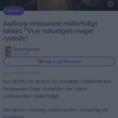
Aktuelt
Duus Vinkælder er midlertidigt lukket på grund af en brand i køkkenet.
Aalborg-restaurant midlertidigt
lukket: "Vi er naturligvis meget
rystede"
Simon Jensen
Journalist
Følg os på Discover
12. juni 2026 kl. 15.39
AALBORG: En brand i en emhætte i køkkenet hos
Restaurant Duus Vinkælder har lukket
restauranten midlertidigt.
Det skriver Aalborg-restauranten i et opslag på
Facebook.