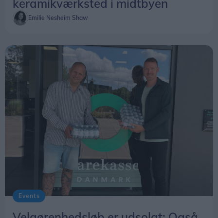
keramikværksted i midtbyen
Emilie Nesheim Shaw
Events
Velgørenhedsløb er udsolgt: Også