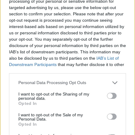
processing of your personal or sensitive information for
targeted advertising by us, please use the below opt-out
Aktuelt
section to confirm your selection. Please note that after your
opt-out request is processed you may continue seeing
Nu lukker genbrugsplads: Her skal du
interest-based ads based on personal information utilized by
us or personal information disclosed to third parties prior to
køre hen i stedet
your opt-out. You may separately opt-out of the further
disclosure of your personal information by third parties on the
Emilie Nesheim Shaw
IAB’s list of downstream participants. This information may
also be disclosed by us to third parties on the
IAB’s List of
Følg os på Discover
Downstream Participants
that may further disclose it to other
third parties.
07. august 2026 kl. 06.01
Personal Data Processing Opt Outs
AALBORG: Skal du på genbrugsplads, er det en
god idé at tjekke adressen, inden du kører
I want to opt-out of the Sharing of my
personal data.
hjemmefra.
Opted In
I want to opt-out of the Sale of my
Fra mandag 10. august til fredag 21. august
Personal Data.
Opted In
holder genbrugspladsen på Over Kæret i Aalborg
lukket på grund af asfaltarbejde.