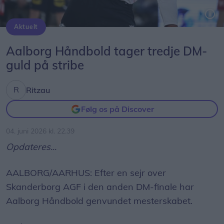
Aktuelt
Herrehåndbold: Skanderborg AGF - Aalborg Håndbold Niklas Landin var velspillende i Aalborg-målet. Det samme var hans kollega Magnus Petersen fra Skanderborg AGF.
Aalborg Håndbold tager tredje DM-
guld på stribe
Ritzau
Følg os på Discover
04. juni 2026 kl. 22.39
Opdateres...
AALBORG/AARHUS: Efter en sejr over
Skanderborg AGF i den anden DM-finale har
Aalborg Håndbold genvundet mesterskabet.