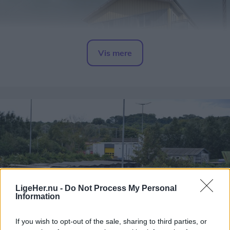
Vis mere
Del artikel
Alle borgere i området bedes søge væk fra røgen,
samt lukke for døre, vinduer og ventilation.
Opdateres...
LigeHer.nu -
Do Not Process My Personal
Information
If you wish to opt-out of the sale, sharing to third parties, or