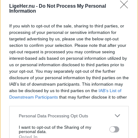
LigeHer.nu -
Do Not Process My Personal
Information
If you wish to opt-out of the sale, sharing to third parties, or
processing of your personal or sensitive information for
Guide
targeted advertising by us, please use the below opt-out
Arkivfoto: Lars Pauli
section to confirm your selection. Please note that after your
Guide: Her er der loppemarked i
opt-out request is processed you may continue seeing
weekend
interest-based ads based on personal information utilized by
us or personal information disclosed to third parties prior to
your opt-out. You may separately opt-out of the further
Ida Bach Holm
disclosure of your personal information by third parties on the
IAB’s list of downstream participants. This information may
Følg os på Discover
also be disclosed by us to third parties on the
IAB’s List of
Downstream Participants
that may further disclose it to other
07. august 2026 kl. 10.00
third parties.
AALBORG: I weekenden bliver der rig mulighed
Personal Data Processing Opt Outs
for at gøre et godt genbrugskøb.
I want to opt-out of the Sharing of my
personal data.
Der er nemlig loppemarkeder flere steder i
Opted In