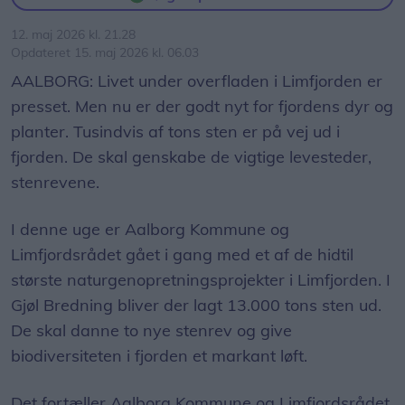
12. maj 2026 kl. 21.28
Opdateret 15. maj 2026 kl. 06.03
AALBORG: Livet under overfladen i Limfjorden er
presset. Men nu er der godt nyt for fjordens dyr og
planter. Tusindvis af tons sten er på vej ud i
fjorden. De skal genskabe de vigtige levesteder,
stenrevene.
I denne uge er Aalborg Kommune og
Limfjordsrådet gået i gang med et af de hidtil
største naturgenopretningsprojekter i Limfjorden. I
Gjøl Bredning bliver der lagt 13.000 tons sten ud.
De skal danne to nye stenrev og give
biodiversiteten i fjorden et markant løft.
Det fortæller Aalborg Kommune og Limfjordsrådet