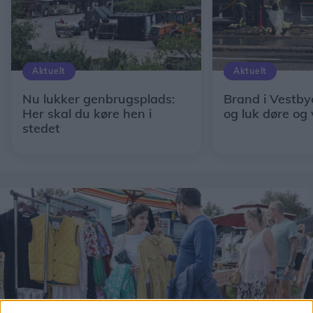
Aktuelt
Aktuelt
Nu lukker genbrugsplads:
Brand i Vestby
Her skal du køre hen i
og luk døre og
stedet