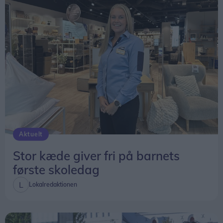
Solformørkelsen 12. august bliver den mest
markante, der kan opleves fra Danmark i mere
end 20 år, og først i 2048 bliver det muligt at
opleve en kraftigere solformørkelse herhjemme.
Vil man se det præcise tidspunkt for
solformørkelsen på en bestemt lokation kan den
findes
her
.
Aktuelt
Stor kæde giver fri på barnets
første skoledag
Lokalredaktionen