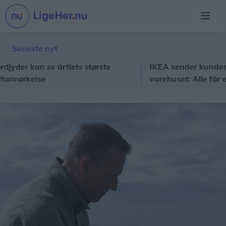
Seneste nyt
r kan se årtiets største
IKEA sender kunder på ja
ørkelse
varehuset: Alle får en gev