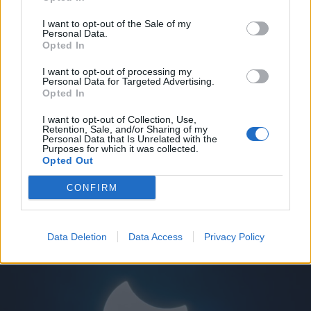
Aalborg og omegn.
I want to opt-out of the Sale of my
Personal Data.
Opted In
Vi har herunder samlet et lille udpluk.
I want to opt-out of processing my
Personal Data for Targeted Advertising.
God loppejagt.
Opted In
Loppemarked i Fjordbyen
I want to opt-out of Collection, Use,
Retention, Sale, and/or Sharing of my
Personal Data that Is Unrelated with the
Traditionen tro forvandles Fjordbyen den anden
Purposes for which it was collected.
Vis mere
Opted Out
lørdag i august til et stort og hyggeligt
Del artikel
loppemarked.
CONFIRM
Her kan du købe andres guld fra gemmerne, og du
Data Deletion
Data Access
Privacy Policy
kan også sælge dit eget.
Alle kan nemlig frit opstille salgsboder - såfremt at
genstande efterfølgende fjernes fra Fjordbyen, og