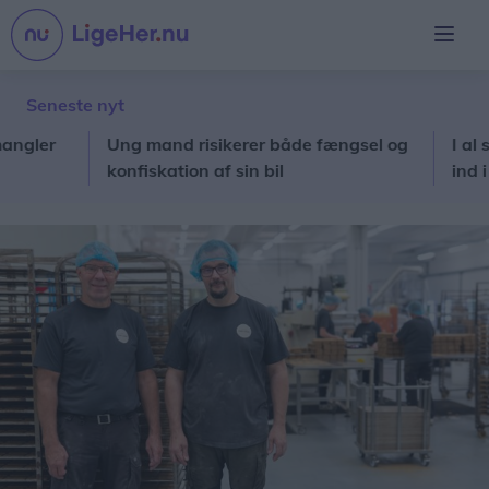
Seneste nyt
er
Ung mand risikerer både fængsel og
I al stilh
konfiskation af sin bil
ind i pris