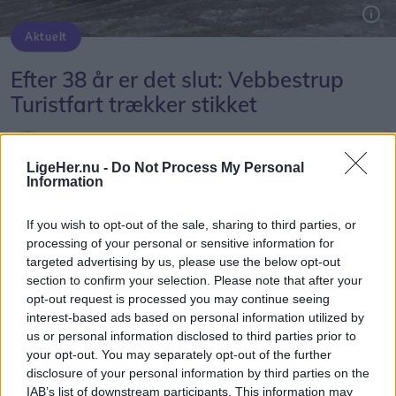
Aktuelt
Foto: Privat
Efter 38 år er det slut: Vebbestrup
Turistfart trækker stikket
Jesper Bøss
LigeHer.nu -
Do Not Process My Personal
Følg os på Discover
Information
06. august 2026 kl. 15.06
If you wish to opt-out of the sale, sharing to third parties, or
processing of your personal or sensitive information for
VEBBESTRUP: Tilbage i 1988 stiftede Eigil
targeted advertising by us, please use the below opt-out
Sørensen det, der senere kom til at hedde
section to confirm your selection. Please note that after your
Vebbestrup Turistfart. Dengang blot med en
opt-out request is processed you may continue seeing
interest-based ads based on personal information utilized by
enkelt taxa.
us or personal information disclosed to third parties prior to
your opt-out. You may separately opt-out of the further
For 24 år siden overtog Jan Jakobsen
disclosure of your personal information by third parties on the
virksomheden, men nu er det slut.
IAB’s list of downstream participants. This information may