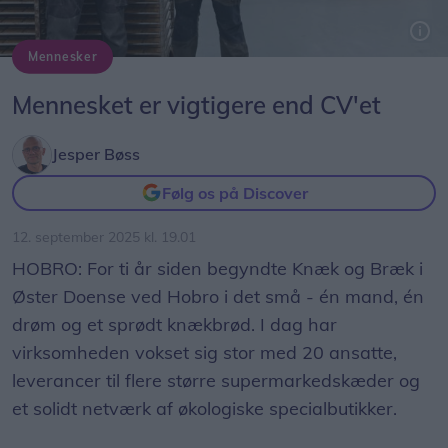
Mennesker
Direktør Anders Futtrup (tv.) med sin faste bager, Krisztian Bazsik, som kommer fra Ungarn.
Foto: Mariagerfjord Kommune.
Mennesket er vigtigere end CV'et
Jesper Bøss
Følg os på Discover
12. september 2025 kl. 19.01
HOBRO: For ti år siden begyndte Knæk og Bræk i
Øster Doense ved Hobro i det små - én mand, én
drøm og et sprødt knækbrød. I dag har
virksomheden vokset sig stor med 20 ansatte,
leverancer til flere større supermarkedskæder og
et solidt netværk af økologiske specialbutikker.