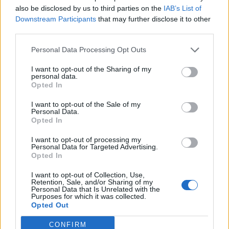
also be disclosed by us to third parties on the
IAB’s List of
Downstream Participants
that may further disclose it to other
Rute- og turistfarten er solgt til Midtbus Jylland,
third parties.
mens minibusser/flextrafik er solgt til Taxa
Personal Data Processing Opt Outs
Aalborg. Navnet Vebbestrup Turistfart vil således
ikke eksistere længere.
I want to opt-out of the Sharing of my
Vis mere
personal data.
Opted In
Del artikel
- Det er både vemodigt og en stor lettelse. Særligt
I want to opt-out of the Sale of my
de seneste år har jeg følt det megastressende at
Personal Data.
Opted In
stå i spidsen for en virksomhed med 55 ansatte
og med kørsel stort set 24 timer i døgnet, fortæller
I want to opt-out of processing my
Personal Data for Targeted Advertising.
Jan Jakobsen.
Opted In
I want to opt-out of Collection, Use,
- Men selvom jeg har følt, at de seneste år har
Retention, Sale, and/or Sharing of my
Personal Data that Is Unrelated with the
været stressende, så har det sammenlagt været
Purposes for which it was collected.
Opted Out
24 gode og positive år som jeg er både glad for og
stolt af. Samtidig er jeg også rigtig glad for salget
CONFIRM