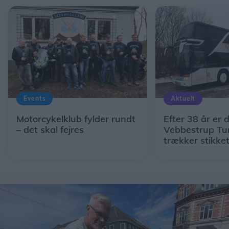
Events
Aktuelt
Motorcykelklub fylder rundt
Efter 38 år er d
– det skal fejres
Vebbestrup Tur
trækker stikke