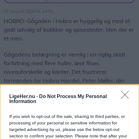
07. august 2026 kl. 14.00
HOBRO: Gågaden i Hobro er hyggelig og med et
godt udvalg af butikker og spisesteder. Men der er
et men.
Gågadens belægning er nemlig i en rigtig skidt
forfatning med flere huller, løse fliser,
niveauforskelle og kanter. Det frustrerer
formanden for Hobro Handel, Peter Møller, der
også melder om flere falduheld blandt byens
LigeHer.nu -
Do Not Process My Personal
besøgende.
Information
- Det er et rigtigt stort problem, hvor der i år har
If you wish to opt-out of the sale, sharing to third parties, or
Vis mere
været et par større uheld med kunder, der er
processing of your personal or sensitive information for
Del artikel
targeted advertising by us, please use the below opt-out
kommet slemt til skade. Det har været meget
section to confirm your selection. Please note that after your