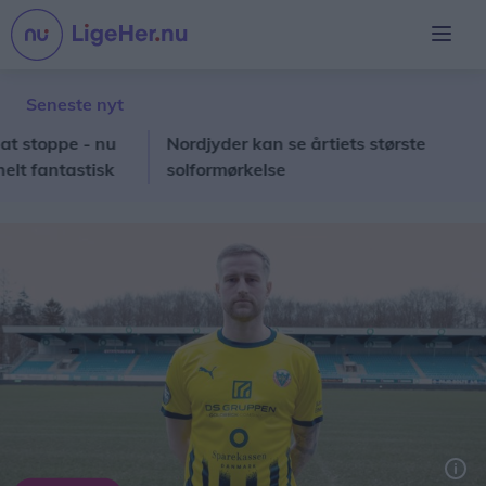
Seneste nyt
oppe - nu
Nordjyder kan se årtiets største
St
antastisk
solformørkelse
sk