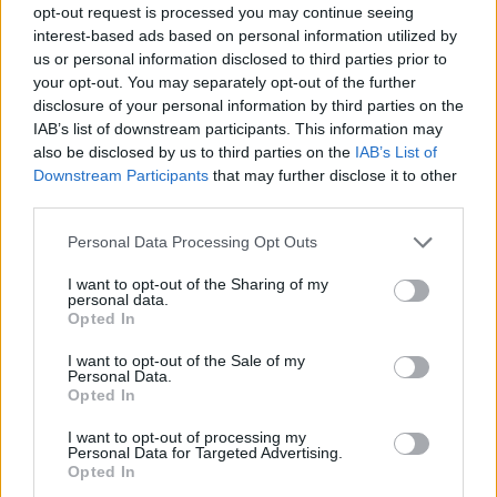
beklageligt for den enkelte, og hertil kommer også
opt-out request is processed you may continue seeing
en række små dagligdagsepisoder, hvor ældre
interest-based ads based on personal information utilized by
us or personal information disclosed to third parties prior to
snubler og får hudafskrabninger. Simpelthen fordi
your opt-out. You may separately opt-out of the further
de bliver overrasket af en løs flise, en skarp kant
disclosure of your personal information by third parties on the
eller en niveauforskel. Det er på ingen måde
IAB’s list of downstream participants. This information may
also be disclosed by us to third parties on the
IAB’s List of
optimalt, lyder det fra Peter Møller.
Downstream Participants
that may further disclose it to other
third parties.
Personal Data Processing Opt Outs
I want to opt-out of the Sharing of my
personal data.
Opted In
Aktuelt
I want to opt-out of the Sale of my
Solformørkelsen 12. august bliver den mest markante, der kan opleves fra Danmark i mere end 20 år. Billedet her er fra delvis solformørkelse Aalborg 29. marts 2025.
Arkivfoto: Martél Andersen
Personal Data.
Opted In
Nordjyder kan se årtiets største
solformørkelse
I want to opt-out of processing my
Personal Data for Targeted Advertising.
Opted In
Emilie Nesheim Shaw