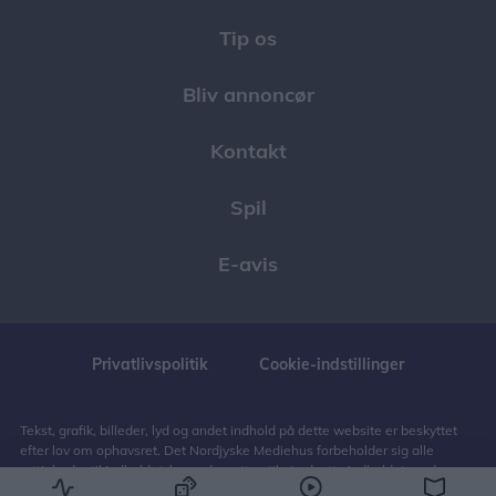
Tip os
Bliv annoncør
Kontakt
Spil
E-avis
Privatlivspolitik
Cookie-indstillinger
Tekst, grafik, billeder, lyd og andet indhold på dette website er beskyttet
efter lov om ophavsret. Det Nordjyske Mediehus forbeholder sig alle
rettigheder til indholdet, herunder retten til at udnytte indholdet med
henblik på tekst- og datamining, jf. ophavsretslovens § 11 b og DSM-