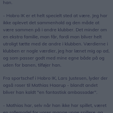
han.
- Hobro IK er et helt specielt sted at være. Jeg har
ikke oplevet det sammenhold og den måde at
være sammen på i andre klubber. Det minder om
en ekstra familie, man får, fordi man bliver helt
utroligt tætte med de andre i klubben. Værdierne i
klubben er nogle værdier, jeg har lænet mig op ad,
og som passer godt med mine egne både på og
uden for banen, tilføjer han.
Fra sportschef i Hobro IK, Lars Justesen, lyder der
også roser til Mathias Haarup - blandt andet
bliver han kaldt "en fantastisk ambassadør".
- Mathias har, selv når han ikke har spillet, været
en rollemodel for vores mange unge spillere, og