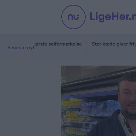
tiets største solformørkelse
Stor kæde giver fri på barn
Seneste nyt