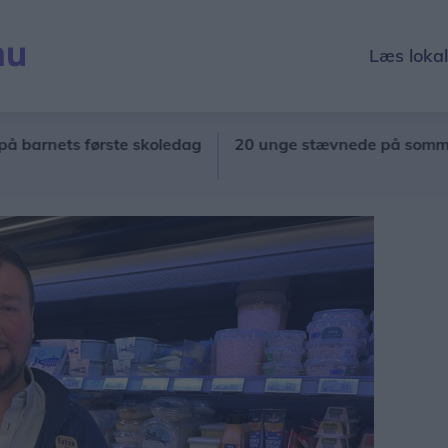
Læs loka
ets første skoledag
20 unge stævnede på sommerlejr til