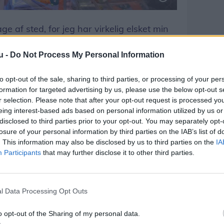
italii Yarovyi.
ge af sted, for jeg har virkelig elsket min
 også, at der er gode muligheder for, at jeg
u -
Do Not Process My Personal Information
antastisk arbejdsplads, hvor alle omkring
psomme. Min familie bliver også fortsat
to opt-out of the sale, sharing to third parties, or processing of your per
e, at det bliver et gensyn, når højsæsonen
formation for targeted advertising by us, please use the below opt-out s
ovre, fortæller han.
r selection. Please note that after your opt-out request is processed y
eing interest-based ads based on personal information utilized by us or
disclosed to third parties prior to your opt-out. You may separately opt-
losure of your personal information by third parties on the IAB’s list of
hef hos Føtex Hobro, har man været
. This information may also be disclosed by us to third parties on the
IA
Participants
that may further disclose it to other third parties.
åber bestemt også på et gensyn.
t har vi altid tre ukrainere i praktik i
l Data Processing Opt Outs
om, at de skal udføre nogle opgaver og
t de får noget sprogtræning. Derfor går de
o opt-out of the Sharing of my personal data.