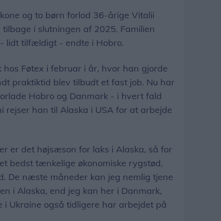
e og to børn forlod 36-årige Vitalii
tilbage i slutningen af 2025. Familien
 lidt tilfældigt - endte i Hobro.
ik hos Føtex i februar i år, hvor han gjorde
dt praktiktid blev tilbudt et fast job. Nu har
 forlade Hobro og Danmark - i hvert fald
ni rejser han til Alaska i USA for at arbejde
er er det højsæson for laks i Alaska, så for
det bedst tænkelige økonomiske rygstød,
ted. De næste måneder kan jeg nemlig tjene
ken i Alaska, end jeg kan her i Danmark,
e i Ukraine også tidligere har arbejdet på