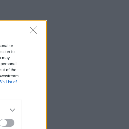
sonal or
ection to
ou may
 personal
out of the
 downstream
B’s List of