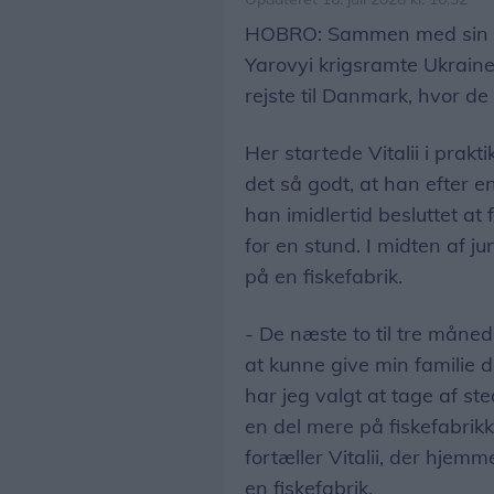
HOBRO: Sammen med sin kon
Yarovyi krigsramte Ukraine 
rejste til Danmark, hvor de -
Her startede Vitalii i prakt
det så godt, at han efter en
han imidlertid besluttet at
for en stund. I midten af ju
på en fiskefabrik.
- De næste to til tre måned
at kunne give min familie 
har jeg valgt at tage af s
en del mere på fiskefabrik
fortæller Vitalii, der hjemm
en fiskefabrik.