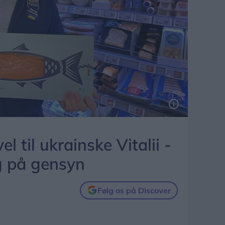
a for at arbejde … med laks.
el til ukrainske Vitalii -
g på gensyn
Følg os på Discover