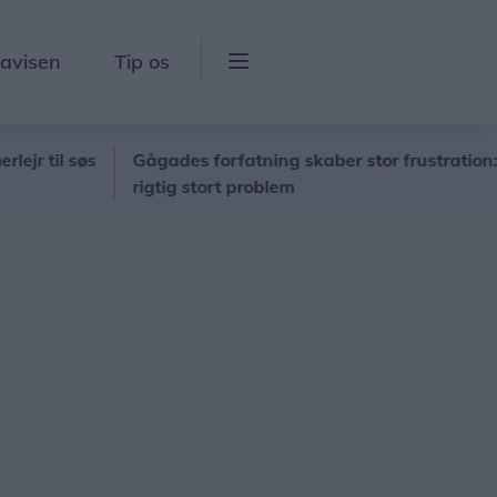
lavisen
Tip os
 søs
Gågades forfatning skaber stor frustration: - Det er
rigtig stort problem