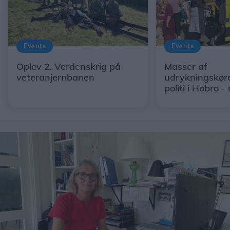
Events
Events
Oplev 2. Verdenskrig på
Masser af
veteranjernbanen
udrykningskøre
politi i Hobro 
gode måde