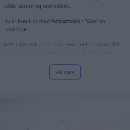
både læsere og anmeldere.
Nu er hun klar med fortsættelsen ”Som en
havmåge”.
Jette Dige Rokos bor sammen med sin mand lidt
udenfor Arden og parret har også et hus på
Island, hvor de tilbringer flere måneder om året.
Vis mere
Jette er uddannet i kunsthistorie fra Københavns
Del artikel
Universitet og i dansk og uddannelsesstudier fra
Islands Universitet. Tidligere har hun skrevet en
række forskellige undervisningsbøger.
I dag arbejder hun ikke som underviser længere,
og for nogle år siden fik hun lyst til at kaste sig ud i