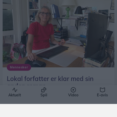
Mennesker
Lokal forfatter er klar med sin
anden roman
Jesper Bøss
Aktuelt
Spil
Video
E-avis