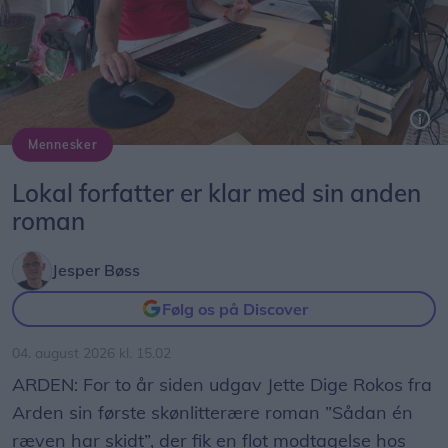
Mennesker
Jette Dige Rokos fra Arden er flittig ved tasterne. 17. august udkommer hendes anden roman ”Som en havmåge” – og hun er allerede i gang med den tredje.
Foto: Jesper Bøss
Lokal forfatter er klar med sin anden
roman
Jesper Bøss
Følg os på Discover
04. august 2026 kl. 15.02
ARDEN: For to år siden udgav Jette Dige Rokos fra
Arden sin første skønlitterære roman ”Sådan én
ræven har skidt”, der fik en flot modtagelse hos