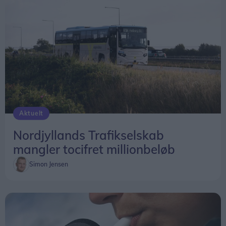
”Som en havmåge” og hendes første roman
”Sådan én ræven har skidt” kan købes online samt
i førende boghandlere landet over.
Aktuelt
Nordjyllands Trafikselskab
mangler tocifret millionbeløb
Simon Jensen