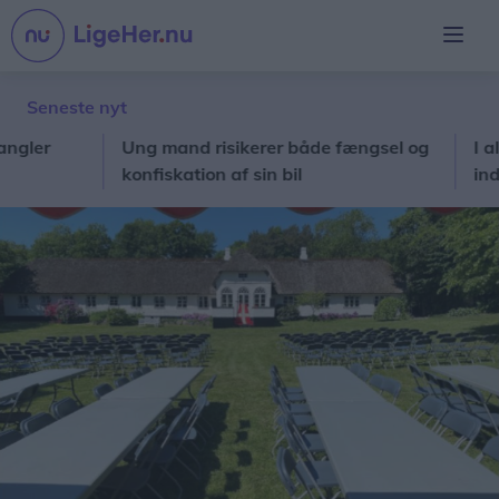
Seneste nyt
Ung mand risikerer både fængsel og
I al stil
konfiskation af sin bil
ind i pri