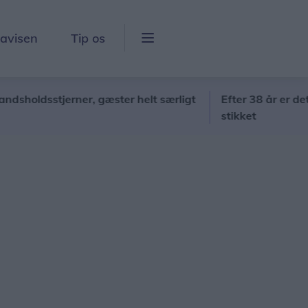
lavisen
Tip os
sstjerner, gæster helt særligt
Efter 38 år er det slut: 
stikket