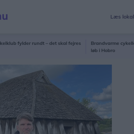
Læs loka
ylder rundt – det skal fejres
Brandvarme cykellandshold
løb i Hobro