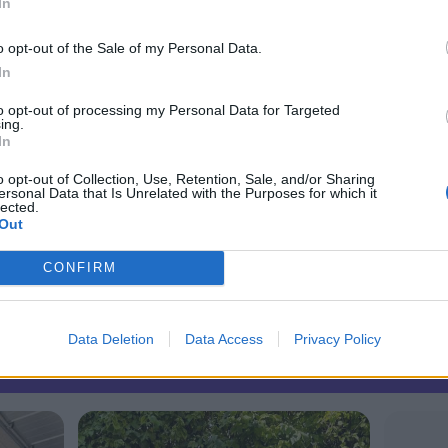
In
ke arbejde af eleverne. Bordet og stolene
o opt-out of the Sale of my Personal Data.
e års forestilling, men også Fyrkats
In
 kommer, lyder det fra Martin Ringsmose.
to opt-out of processing my Personal Data for Targeted
ing.
tidligere nævnt premiere fredag 29. maj,
In
 lørdag 13. juni. Fredage og lørdage er der
o opt-out of Collection, Use, Retention, Sale, and/or Sharing
stillingerne.
ersonal Data that Is Unrelated with the Purposes for which it
lected.
Out
Del artikel
CONFIRM
Data Deletion
Data Access
Privacy Policy