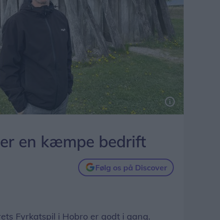
 er en kæmpe bedrift
Følg os på Discover
ts Fyrkatspil i Hobro er godt i gang.