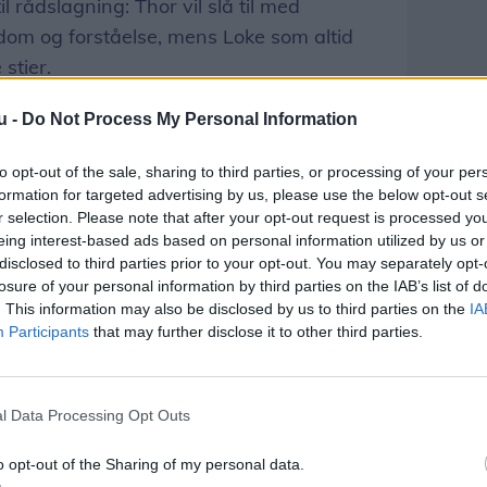
l rådslagning: Thor vil slå til med
om og forståelse, mens Loke som altid
stier.
u -
Do Not Process My Personal Information
 stykke, og jeg lover, at der venter
lse. Jeg har selv lavet lidt tilføjelser og
to opt-out of the sale, sharing to third parties, or processing of your per
t af Mortens manuskript er bevaret. Vi har
formation for targeted advertising by us, please use the below opt-out s
ket til at passe til antallet af skuespillere.
r selection. Please note that after your opt-out request is processed y
eing interest-based ads based on personal information utilized by us or
ikke, da han skrev stykket, lyder det fra
disclosed to third parties prior to your opt-out. You may separately opt-
losure of your personal information by third parties on the IAB’s list of
. This information may also be disclosed by us to third parties on the
IA
isitter
Participants
that may further disclose it to other third parties.
ditionen tro det rekonstruerede langhus ved
ogle nye, spændende rekvisitter. Således
l Data Processing Opt Outs
koles erhvervsklasse fremstillet nogle
træstole og et langt træbord.
o opt-out of the Sharing of my personal data.