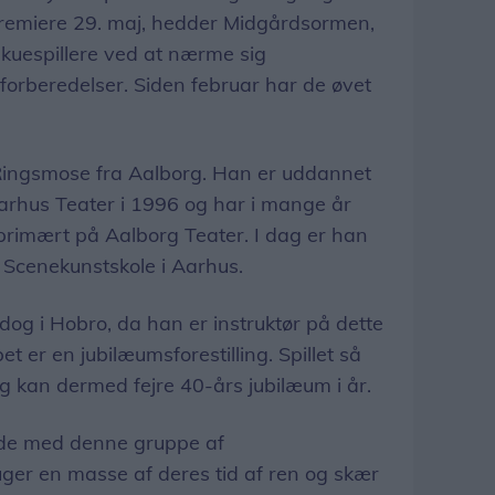
r premiere 29. maj, hedder Midgårdsormen,
 skuespillere ved at nærme sig
forberedelser. Siden februar har de øvet
 Ringsmose fra Aalborg. Han er uddannet
arhus Teater i 1996 og har i mange år
 primært på Aalborg Teater. I dag er han
Scenekunstskole i Aarhus.
 dog i Hobro, da han er instruktør på dette
et er en jubilæumsforestilling. Spillet så
g kan dermed fejre 40-års jubilæum i år.
ejde med denne gruppe af
uger en masse af deres tid af ren og skær