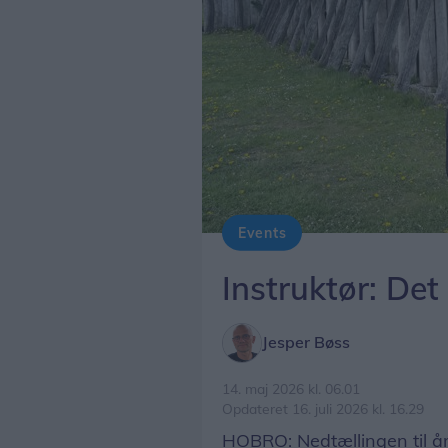
Events
Martin Ringsmose er instruktør på dette års udgave af Fyrkatspillet, der hedder Midgårdsormen.
Instruktør: Det
Jesper Bøss
14. maj 2026 kl. 06.01
Opdateret 16. juli 2026 kl. 16.29
HOBRO: Nedtællingen til åre