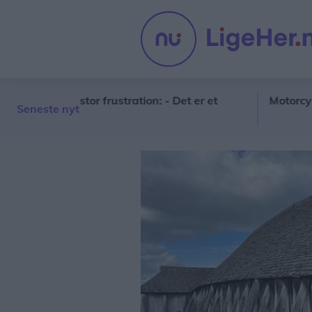
kaber stor frustration: - Det er et
Motorcykelklub f
Seneste nyt