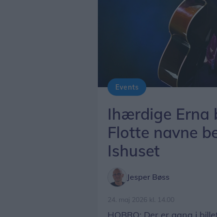
Events
Ihærdige Erna 
Flotte navne b
Ishuset
Jesper Bøss
24. maj 2026 kl. 14.00
HOBRO: Der er gang i bille