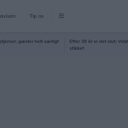
lavisen
Tip os
, gæster helt særligt
Efter 38 år er det slut: Vebbestru
stikket