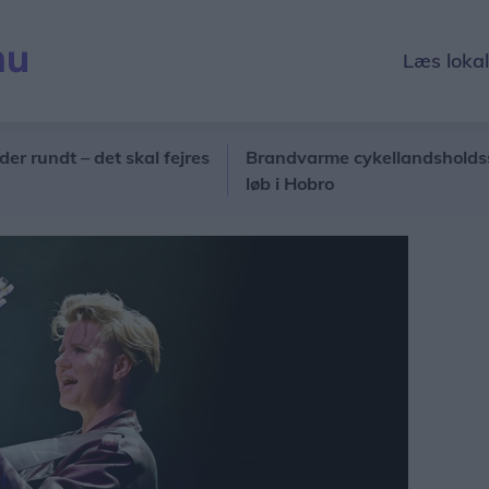
Læs loka
dt – det skal fejres
Brandvarme cykellandsholdsstjerner
løb i Hobro