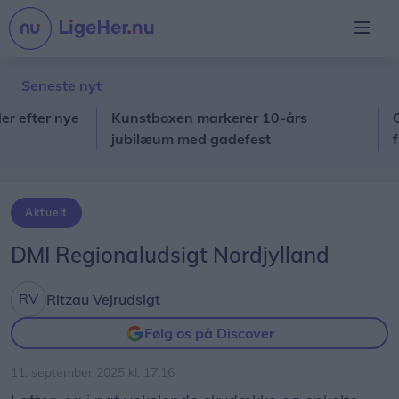
Seneste nyt
ter nye
Kunstboxen markerer 10-års
Godt 
jubilæum med gadefest
frem
Aktuelt
DMI Regionaludsigt Nordjylland
Ritzau Vejrudsigt
Følg os på Discover
11. september 2025 kl. 17.16