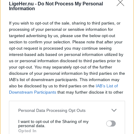
LigeHer.nu -
Do Not Process My Personal
professionelt?
Koret blev stiftet på initiativ af Bente Bressendorff,
Information
med opbakning fra Hadsund Kirke og med LOF
Danske Hospitalsklovne er på jagt efter nye
If you wish to opt-out of the sale, sharing to third parties, or
Mariagerfjord som formidler. Og det var på en
processing of your personal or sensitive information for
lærlinge, og håbet er blandt andet at finde
workshop i efteråret 2006 med 52 deltagere, at
targeted advertising by us, please use the below opt-out
kandidater i Aalborg og resten af Nordjylland.
man rekrutterede de første medlemmer af koret,
section to confirm your selection. Please note that after your
opt-out request is processed you may continue seeing
hvoraf nogle trofast har fulgt med siden.
Det oplyser Danske Hospitalsklovne i en
interest-based ads based on personal information utilized by
us or personal information disclosed to third parties prior to
pressemeddelelse.
Inden workshoppen holder man 31. august
your opt-out. You may separately opt-out of the further
koncert i Hadsund Kirke som et led i ELRO
disclosure of your personal information by third parties on the
Organisationen søger lige nu deltagere til sin 1,5-
IAB’s list of downstream participants. This information may
Dagene. Dagene er arrangeret af ELRO Fonden,
Vis mere
årige uddannelse, der er vejen til at arbejde
also be disclosed by us to third parties on the
IAB’s List of
som på den måde støtter kulturoplevelser,
Del artikel
Downstream Participants
that may further disclose it to other
professionelt som hospitalsklovn på landets
koncerter og aktiviteter.
third parties.
hospitaler.
Personal Data Processing Opt Outs
Kategorier
- Vi modtager 8000 kroner, som vi kan bruge på
I den forbindelse inviterer Danske Hospitalsklovne
aktiviteter som for eksempel vores workshops. Vi
I want to opt-out of the Sharing of my
personal data.
til et gratis arrangement i Studenterhuset Aalborg
byder deltagerne på mad, kaffe og kage i løbet af
Opted In
Events