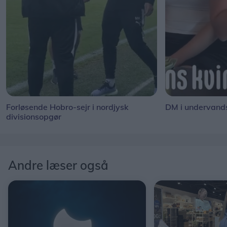
Forløsende Hobro-sejr i nordjysk
DM i undervand
divisionsopgør
Andre læser også