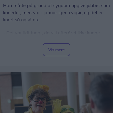
Han måtte på grund af sygdom opgive jobbet som
korleder, men var i januar igen i vigør, og det er
koret så også nu.
- Det var lidt tungt, da vi i efteråret ikke kunne
finde en korleder, og vi mistede også nogle
medlemmer, så det var helt fantastisk, at Steve
Vis mere
kunne og ville vende tilbage, fortæller Pia Bonde,
Del artikel
der er formand for foreningen bag Spirits of Joy,
som koret også kaldes.
Hun fortæller, at stemningen og entusiasmen til
korets prøver og koncerter er helt anderledes nu,
og det har tiltrukket nye medlemmer. Der er nu
omkring 25 aktive, mens man var nede at vende
under 20 før årsskiftet.