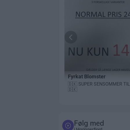
Følg med
i Mariagerfjord