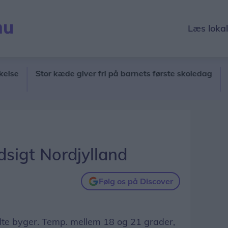
Læs loka
Stor kæde giver fri på barnets første skoledag
20 ung
sigt Nordjylland
Følg os på Discover
elte byger. Temp. mellem 18 og 21 grader,