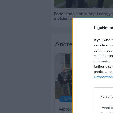
Forløsende Hobro-sejr i nordjy
divisionsopgør
LigeHer.n
If you wish 
Andre læser også
sensitive in
confirm you
continue se
information 
further disc
participants
Downstream 
Persona
Events
I want t
Motorcykelklub fylder run