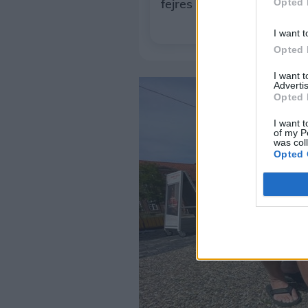
fejres
Opted 
I want t
Opted 
I want 
Advertis
Opted 
I want t
of my P
was col
Opted 