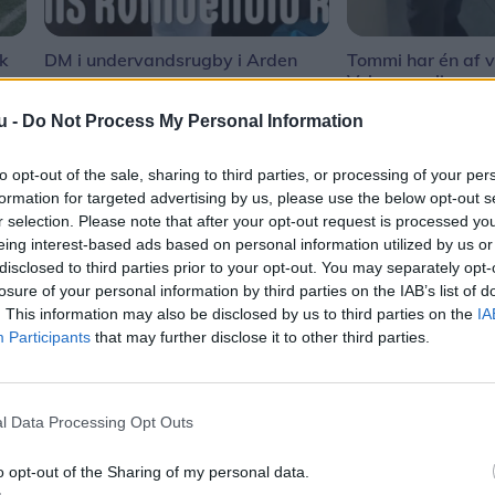
sk
DM i undervandsrugby i Arden
Tommi har én af v
Volvo-samlinger
u -
Do Not Process My Personal Information
to opt-out of the sale, sharing to third parties, or processing of your per
formation for targeted advertising by us, please use the below opt-out s
r selection. Please note that after your opt-out request is processed y
eing interest-based ads based on personal information utilized by us or
disclosed to third parties prior to your opt-out. You may separately opt-
losure of your personal information by third parties on the IAB’s list of
. This information may also be disclosed by us to third parties on the
IA
Participants
that may further disclose it to other third parties.
l Data Processing Opt Outs
Aktuelt
o opt-out of the Sharing of my personal data.
dt – det skal
Efter 38 år er det slut: Vebbestrup