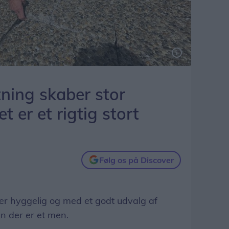
e/Store Torv. Dem er der desværre en del af.
ning skaber stor
et er et rigtig stort
Følg os på Discover
r hyggelig og med et godt udvalg af
en der er et men.