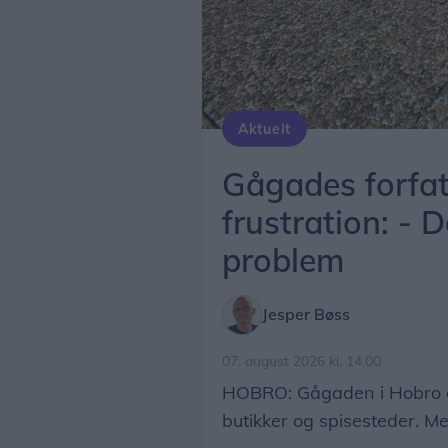
Aktuelt
Peter Møller, formand Hobro Handel, kan nemt tippe en løs flise op, som ligger på Adelgad
Gågades forfat
frustration: - D
problem
Jesper Bøss
07. august 2026 kl. 14.00
HOBRO: Gågaden i Hobro e
butikker og spisesteder. M