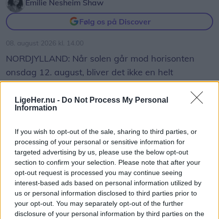
Emilie Nesheim Shaw
Følg os på Discover
Foto: Jesper Bøss
08. august 2026 kl. 14.00
- Problemet har stået på i flere år, hvor vi har haft
NORDJYLLAND: Når solen går mod horisonten
en løbende dialog med Park & Vej hos
onsdag 12. august, bliver det ikke en helt
Mariagerfjord Kommune. Vi tager dem da også
almindelig sommeraften.
jævnligt med på en tur i gågaden, så de med egne
LigeHer.nu -
Do Not Process My Personal
Information
Nordjyder får nemlig mulighed for at opleve den
øjne kan se problemerne. Men det er som om, at
kraftigste delvise solformørkelse, der kan ses fra
der ikke sker noget. Sådan føler vi det i hvert fald,
If you wish to opt-out of the sale, sharing to third parties, or
Danmark frem til 2048.
og det understreges vel også af, at der fortsat
processing of your personal or sensitive information for
sker ulykker blandt de besøgende i gågaden,
targeted advertising by us, please use the below opt-out
Over hele landet vil Månen bevæge sig ind foran
section to confirm your selection. Please note that after your
tilføjer Peter Møller.
opt-out request is processed you may continue seeing
Solen, og afhængigt af hvor i Danmark man
interest-based ads based on personal information utilized by
Formand: Fejl i belægning rettes løbende
befinder sig, vil op mod 86 procent af Solens skive
us or personal information disclosed to third parties prior to
være dækket.
your opt-out. You may separately opt-out of the further
Vi har forelagt kritikken for Park & Vej hos
Vis mere
disclosure of your personal information by third parties on the