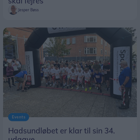
skal fejres
Jesper Bøss
Events
Hadsundløbet er klar til sin 34.
udgave