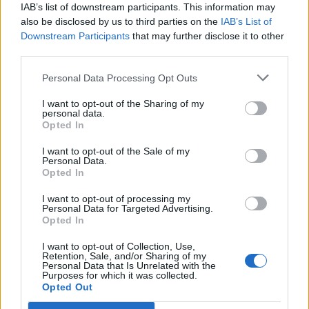
Mariagerfjord Kommune, der ikke ønsker at udtale
Del artikel
IAB’s list of downstream participants. This information may
Det oplyser sol26 i en pressemeddelelse.
also be disclosed by us to third parties on the
IAB’s List of
sig.
Downstream Participants
that may further disclose it to other
Formørkelsen topper omkring klokken 20.00, kort
third parties.
Kategorier
De har i stedet henvist til Mariagerfjord
før solnedgang, hvilket giver gode muligheder for
Personal Data Processing Opt Outs
Kommunes kommunikationsafdeling, hvorfra
at opleve fænomenet fra steder med frit udsyn
stafetten blev sendt videre til Svend Madsen
I want to opt-out of the Sharing of my
Events
mod vest.
personal data.
(Danmarksdemokraterne), 1. Viceborgmester og
Opted In
formand for Udvalget for Teknik og Miljø.
For mange nordjyder kan kysterne, fjordene og de
Aktuelt
I want to opt-out of the Sale of my
Personal Data.
åbne landskaber danne en flot ramme om den
- Problemet er nyt for mig, men jeg har undersøgt
Opted In
sjældne naturoplevelse, hvis vejret arter sig.
Mennesker
sagen og derigennem blevet bekendt med, at der
I want to opt-out of processing my
Personal Data for Targeted Advertising.
fra flere forskellige sider er blevet gjort
- En solformørkelse er en af de få begivenheder,
Opted In
Shopping
opmærksom på udfordringerne med fejl i
der kan få os alle til at stoppe op og kigge i
I want to opt-out of Collection, Use,
belægningen i gågaden, ligesom der har været
Retention, Sale, and/or Sharing of my
samme retning. Det er både smukt, fascinerende
Mad & drikke
Personal Data that Is Unrelated with the
melding om et enkelt uheld denne sommer. Det
Purposes for which it was collected.
og en fantastisk anledning til at samles om Solen,
Opted Out
skal jeg naturligvis beklage.
dens betydning for livet på Jorden og vores plads i