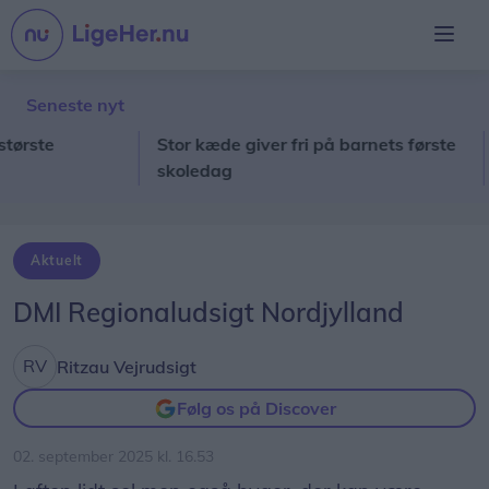
Seneste nyt
ste
Stor kæde giver fri på barnets første
20
skoledag
sø
Aktuelt
DMI Regionaludsigt Nordjylland
Ritzau Vejrudsigt
Følg os på Discover
02. september 2025 kl. 16.53