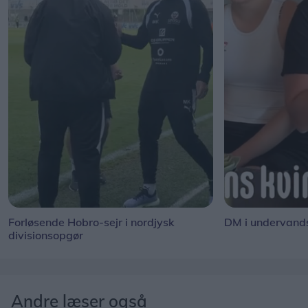
Forløsende Hobro-sejr i nordjysk
DM i undervand
divisionsopgør
Andre læser også