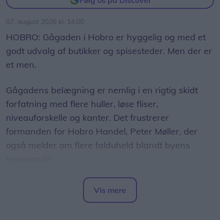
Følg os på Discover
07. august 2026 kl. 14.00
HOBRO: Gågaden i Hobro er hyggelig og med et
godt udvalg af butikker og spisesteder. Men der er
et men.
Gågadens belægning er nemlig i en rigtig skidt
forfatning med flere huller, løse fliser,
niveauforskelle og kanter. Det frustrerer
formanden for Hobro Handel, Peter Møller, der
også melder om flere falduheld blandt byens
besøgende.
- Det er et rigtigt stort problem, hvor der i år har
Vis mere
været et par større uheld med kunder, der er
Del artikel
kommet slemt til skade. Det har været meget