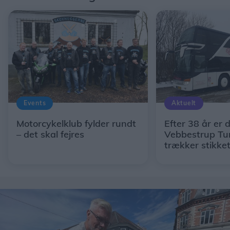
Events
Aktuelt
Motorcykelklub fylder rundt
Efter 38 år er d
– det skal fejres
Vebbestrup Tur
trækker stikke