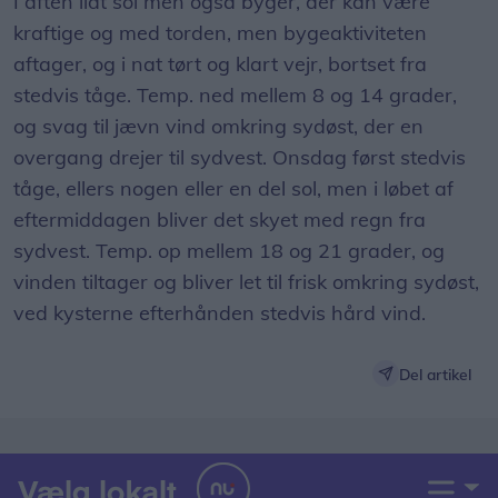
I aften lidt sol men også byger, der kan være
kraftige og med torden, men bygeaktiviteten
aftager, og i nat tørt og klart vejr, bortset fra
stedvis tåge. Temp. ned mellem 8 og 14 grader,
og svag til jævn vind omkring sydøst, der en
overgang drejer til sydvest. Onsdag først stedvis
tåge, ellers nogen eller en del sol, men i løbet af
eftermiddagen bliver det skyet med regn fra
sydvest. Temp. op mellem 18 og 21 grader, og
vinden tiltager og bliver let til frisk omkring sydøst,
ved kysterne efterhånden stedvis hård vind.
Del artikel