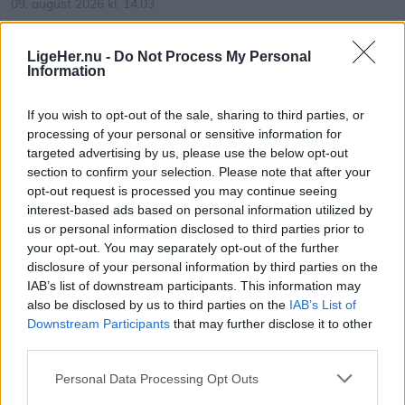
09. august 2026 kl. 14.03
- Problemet har stået på i flere år, hvor vi har haft
NORDJYLLAND: De kommunale
en løbende dialog med Park & Vej hos
redningsberedskaber i Nordjylland blev hurtigere
LigeHer.nu -
Do Not Process My Personal
Information
Mariagerfjord Kommune. Vi tager dem da også
til at sende det første køretøj af sted i 2025.
jævnligt med på en tur i gågaden, så de med egne
If you wish to opt-out of the sale, sharing to third parties, or
Det viser Beredskabsstyrelsens nye opgørelse,
øjne kan se problemerne. Men det er som om, at
processing of your personal or sensitive information for
Redningsberedskabet i tal 2025, hvor Region
der ikke sker noget. Sådan føler vi det i hvert fald,
targeted advertising by us, please use the below opt-out
section to confirm your selection. Please note that after your
Nordjylland er den region, der havde den mest
og det understreges vel også af, at der fortsat
opt-out request is processed you may continue seeing
positive udvikling.
sker ulykker blandt de besøgende i gågaden,
interest-based ads based on personal information utilized by
tilføjer Peter Møller.
us or personal information disclosed to third parties prior to
your opt-out. You may separately opt-out of the further
Det oplyser Beredskabet i en pressemeddelelse.
disclosure of your personal information by third parties on the
Formand: Fejl i belægning rettes løbende
IAB’s list of downstream participants. This information may
Den gennemsnitlige afgangstid faldt fra 3
also be disclosed by us to third parties on the
IAB’s List of
Vi har forelagt kritikken for Park & Vej hos
Vis mere
minutter og 36 sekunder i 2024 til 3 minutter og
Downstream Participants
that may further disclose it to other
Mariagerfjord Kommune, der ikke ønsker at udtale
Del artikel
third parties.
32 sekunder i 2025.
sig.
Personal Data Processing Opt Outs
Samtidig steg andelen af udrykninger, hvor det
Kategorier