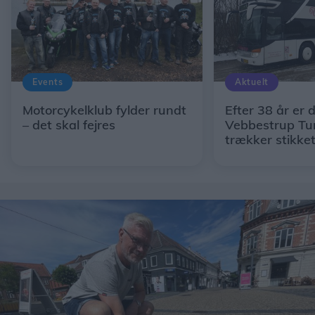
Events
Aktuelt
Motorcykelklub fylder rundt
Efter 38 år er d
– det skal fejres
Vebbestrup Tur
trækker stikke