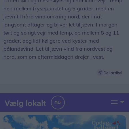
I aften tørt og mest skyet og i nat klart vejr. Temp.
ned mellem frysepunktet og 5 grader, med en
jævn til hård vind omkring nord, der i nat
langsomt aftager og bliver let til jævn. I morgen
tørt og solrigt vejr med temp. op mellem 8 og 11
grader, dog lidt køligere ved kyster med
pålandsvind. Let til jævn vind fra nordvest og
nord, som om eftermiddagen drejer i vest.
Del artikel