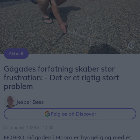
Aktuelt
Peter Møller, formand Hobro Handel, kan nemt tippe en løs flise op, som ligger på Adelgade/Store Torv. Dem er der desværre en del af.
Gågades forfatning skaber stor
frustration: - Det er et rigtig stort
problem
Jesper Bøss
Følg os på Discover
07. august 2026 kl. 14.00
HOBRO: Gågaden i Hobro er hyggelig og med et