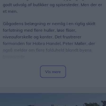
godt udvalg af butikker og spisesteder. Men der er
et men.
Gågadens belægning er nemlig i en rigtig skidt
forfatning med flere huller, løse fliser,
niveauforskelle og kanter. Det frustrerer
formanden for Hobro Handel, Peter Møller, der
også melder om flere falduheld blandt byens
besøgende.
- Det er et rigtigt stort problem, hvor der i år har
Vis mere
været et par større uheld med kunder, der er
Del artikel
kommet slemt til skade. Det har været meget
beklageligt for den enkelte, og hertil kommer også
en række små dagligdagsepisoder, hvor ældre
snubler og får hudafskrabninger. Simpelthen fordi