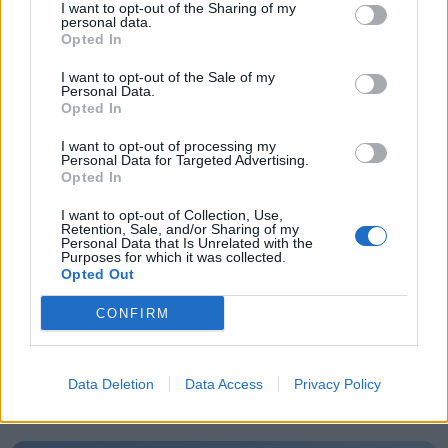
De har i stedet henvist til Mariagerfjord
I want to opt-out of the Sharing of my
første køretøj forlod brandstationen inden for ét
personal data.
Kommunes kommunikationsafdeling, hvorfra
Opted In
minut, fra 18 til 20 procent.
stafetten blev sendt videre til Svend Madsen
Events
I want to opt-out of the Sale of my
(Danmarksdemokraterne), 1. Viceborgmester og
Personal Data.
Andelen af udrykninger inden for fem minutter
Opted In
formand for Udvalget for Teknik og Miljø.
steg fra 76 til 78 procent.
Aktuelt
I want to opt-out of processing my
Personal Data for Targeted Advertising.
- Problemet er nyt for mig, men jeg har undersøgt
Udviklingen står i kontrast til resten af landet, hvor
Opted In
Mennesker
sagen og derigennem blevet bekendt med, at der
den gennemsnitlige afgangstid steg med to
I want to opt-out of Collection, Use,
fra flere forskellige sider er blevet gjort
Retention, Sale, and/or Sharing of my
sekunder til 2 minutter og 41 sekunder.
Shopping
Personal Data that Is Unrelated with the
opmærksom på udfordringerne med fejl i
Purposes for which it was collected.
Opted Out
belægningen i gågaden, ligesom der har været
Aalborg blandt de hurtigste
Mad & drikke
melding om et enkelt uheld denne sommer. Det
CONFIRM
Aalborg havde en af de største forbedringer
skal jeg naturligvis beklage.
blandt landets større kommuner.
Data Deletion
Data Access
Privacy Policy
Nyeste
Her faldt den gennemsnitlige afgangstid fra 1
minut og 35 sekunder til 1 minut og 26 sekunder.