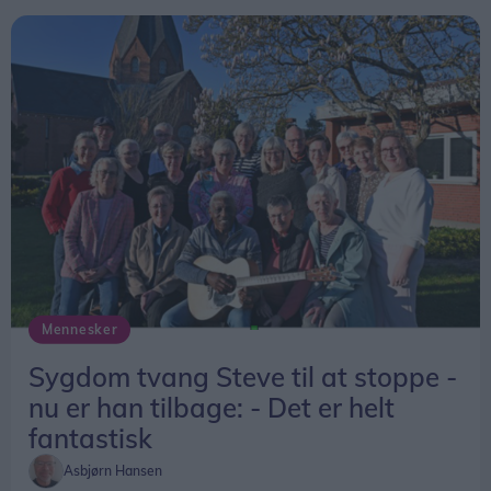
samlede responstid fra alarm til ankomst på
skadestedet.
Beredskabsstyrelsen understreger dog, at
ændringen først trådte i kraft sidst på året, og at
tallene for 2025 derfor ikke kan bruges til at
vurdere, om de nye regler har haft betydning for
afgangstiderne.
Mennesker
Sygdom tvang Steve til at stoppe -
nu er han tilbage: - Det er helt
fantastisk
Asbjørn Hansen