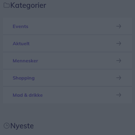
Kategorier
en række små dagligdagsepisoder, hvor ældre
snubler og får hudafskrabninger. Simpelthen fordi
de bliver overrasket af en løs flise, en skarp kant
Events
eller en niveauforskel. Det er på ingen måde
optimalt, lyder det fra Peter Møller.
Aktuelt
Mennesker
Shopping
Mad & drikke
Nyeste