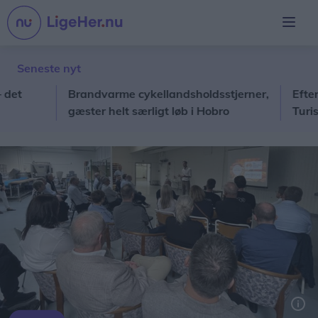
Seneste nyt
Brandvarme cykellandsholdsstjerner,
Efter 38 år
gæster helt særligt løb i Hobro
Turistfart t