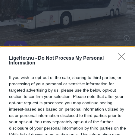
Aktuelt
Foto: Privat
LigeHer.nu -
Do Not Process My Personal
Efter 38 år er det slut: Vebbestrup
Information
Turistfart trækker stikket
If you wish to opt-out of the sale, sharing to third parties, or
Jesper Bøss
processing of your personal or sensitive information for
targeted advertising by us, please use the below opt-out
Følg os på Discover
section to confirm your selection. Please note that after your
opt-out request is processed you may continue seeing
06. august 2026 kl. 15.06
interest-based ads based on personal information utilized by
us or personal information disclosed to third parties prior to
VEBBESTRUP: Tilbage i 1988 stiftede Eigil
your opt-out. You may separately opt-out of the further
Sørensen det, der senere kom til at hedde
disclosure of your personal information by third parties on the
IAB’s list of downstream participants. This information may