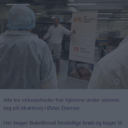
Der var rundvisning hos de tre virksomheder - her er det Jeppe Jakobsen fra My Glutenfree Bakery, der fortæller.
Foto: Jesper Bøss
Alle tre virksomheder har hjemme under samme
tag på Idrætsvej i Øster Doense.
Her bager BakeBread forskellige brød og kager til