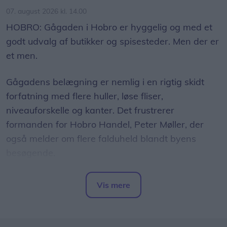
til helt nye udfordringer. Hvor der lukkes en dør,
07. august 2026 kl. 14.00
åbnes der er en ny, lyder det fra Jan Jakobsen.
HOBRO: Gågaden i Hobro er hyggelig og med et
godt udvalg af butikker og spisesteder. Men der er
et men.
Gågadens belægning er nemlig i en rigtig skidt
forfatning med flere huller, løse fliser,
niveauforskelle og kanter. Det frustrerer
formanden for Hobro Handel, Peter Møller, der
også melder om flere falduheld blandt byens
besøgende.
- Det er et rigtigt stort problem, hvor der i år har
Vis mere
været et par større uheld med kunder, der er
Del artikel
kommet slemt til skade. Det har været meget
beklageligt for den enkelte, og hertil kommer også