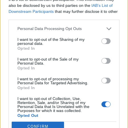
Vebbestrup Turistfart. Dengang blot med en
also be disclosed by us to third parties on the
IAB’s List of
enkelt taxa.
Downstream Participants
that may further disclose it to other
third parties.
For 24 år siden overtog Jan Jakobsen
Personal Data Processing Opt Outs
virksomheden, men nu er det slut.
I want to opt-out of the Sharing of my
personal data.
Rute- og turistfarten er solgt til Midtbus Jylland,
Opted In
mens minibusser/flextrafik er solgt til Taxa
I want to opt-out of the Sale of my
Aalborg. Navnet Vebbestrup Turistfart vil således
Personal Data.
Opted In
ikke eksistere længere.
Vis mere
I want to opt-out of processing my
Del artikel
Personal Data for Targeted Advertising.
- Det er både vemodigt og en stor lettelse. Særligt
Opted In
de seneste år har jeg følt det megastressende at
I want to opt-out of Collection, Use,
stå i spidsen for en virksomhed med 55 ansatte
Retention, Sale, and/or Sharing of my
Personal Data that Is Unrelated with the
og med kørsel stort set 24 timer i døgnet, fortæller
Purposes for which it was collected.
Opted Out
Jan Jakobsen.
CONFIRM