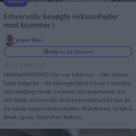
Aktuelt
Alle stole var besat, da Mariagerfjord Erhverv havde inviteret til virksomhedssafari hos BakeBread, Knæk & Bræk og My Glutenfree Bakery.
Erhvervsliv besøgte virksomheder
med krummer i
Jesper Bøss
Følg os på Discover
14. juni 2026 kl. 11.02
MARIAGERFJORD: Der var fuldt hus – eller rettere
fulde bagerier - da Mariagerfjord Erhverv torsdag
eftermiddag havde inviteret repræsentanter fra
det lokale erhvervsliv til virksomhedssafari hos de
tre lokale bagerivirksomheder; BakeBread, Knæk &
Bræk og My Glutenfree Bakery.