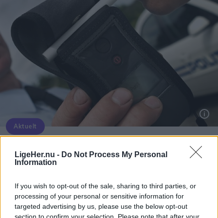
Aktuelt
En ung mand blev i weekenden stoppet af politiet i Hobro - og er nu sigtet for blandt andet spiritus- og narkokørsel.
Ung mand risikerer både fængsel og
LigeHer.nu -
Do Not Process My Personal
konfiskation af sin bil
Information
If you wish to opt-out of the sale, sharing to third parties, or
Asbjørn Hansen
processing of your personal or sensitive information for
Følg os på Discover
targeted advertising by us, please use the below opt-out
section to confirm your selection. Please note that after your