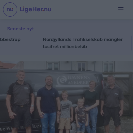
Seneste nyt
trup
Nordjyllands Trafikselskab mangler
Ung
tocifret millionbeløb
konf