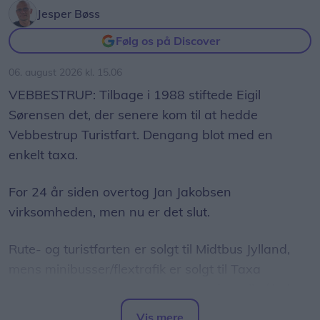
blodprøven. Han nægtede pure at have taget
Jesper Bøss
stoffer.
Følg os på Discover
Det skal blodprøven nu vise, og også i dette
06. august 2026 kl. 15.06
tilfælde er der flere strafmuligheder. Som minimum
VEBBESTRUP: Tilbage i 1988 stiftede Eigil
venter der en bøde og en forlængelse af
Sørensen det, der senere kom til at hedde
frakendelsesperioden.
Vebbestrup Turistfart. Dengang blot med en
enkelt taxa.
I grelle tilfælde kan paragraffen om vanvidskørsel
komme i spil, hvor straffen stiger til ubetinget
For 24 år siden overtog Jan Jakobsen
fængsel og konfiskation af bilen.
virksomheden, men nu er det slut.
Nordjyllands Politi vil af hensyn til tavshedspligten
Rute- og turistfarten er solgt til Midtbus Jylland,
ikke bidrage med konkrete detaljer.
mens minibusser/flextrafik er solgt til Taxa
Aalborg. Navnet Vebbestrup Turistfart vil således
ikke eksistere længere.
Vis mere