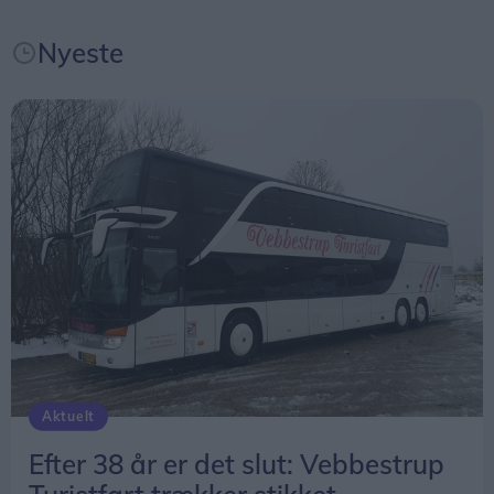
godt spørgsmål. Han er kun 58 år og åben for det
meste.
Nyeste
- Det er måske lige sent nok at satse på at blive
astronaut, men ellers er jeg helt åben. Det kan
være alt fra pølsemand til at slå græs for
kommunen. Jeg er klar til det meste og glæder mig
til helt nye udfordringer. Hvor der lukkes en dør,
åbnes der er en ny, lyder det fra Jan Jakobsen.
Aktuelt
Efter 38 år er det slut: Vebbestrup