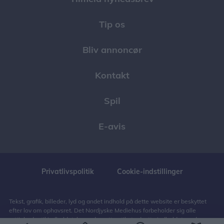
Tip os
Bliv annoncør
Kontakt
Spil
E-avis
Privatlivspolitik
Cookie-indstillinger
Tekst, grafik, billeder, lyd og andet indhold på dette website er beskyttet
efter lov om ophavsret. Det Nordjyske Mediehus forbeholder sig alle
rettigheder til indholdet, herunder retten til at udnytte indholdet med