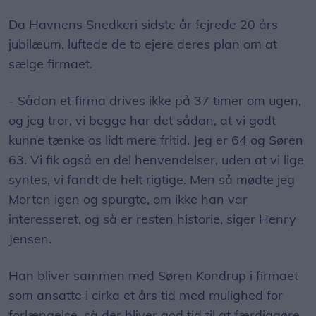
Da Havnens Snedkeri sidste år fejrede 20 års
jubilæum, luftede de to ejere deres plan om at
sælge firmaet.
- Sådan et firma drives ikke på 37 timer om ugen,
og jeg tror, vi begge har det sådan, at vi godt
kunne tænke os lidt mere fritid. Jeg er 64 og Søren
63. Vi fik også en del henvendelser, uden at vi lige
syntes, vi fandt de helt rigtige. Men så mødte jeg
Morten igen og spurgte, om ikke han var
interesseret, og så er resten historie, siger Henry
Jensen.
Han bliver sammen med Søren Kondrup i firmaet
som ansatte i cirka et års tid med mulighed for
forlængelse, så der bliver god tid til at færdiggøre