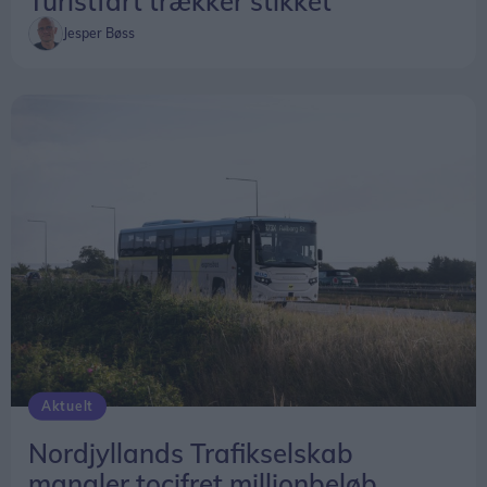
Turistfart trækker stikket
Jesper Bøss
Aktuelt
Nordjyllands Trafikselskab
mangler tocifret millionbeløb