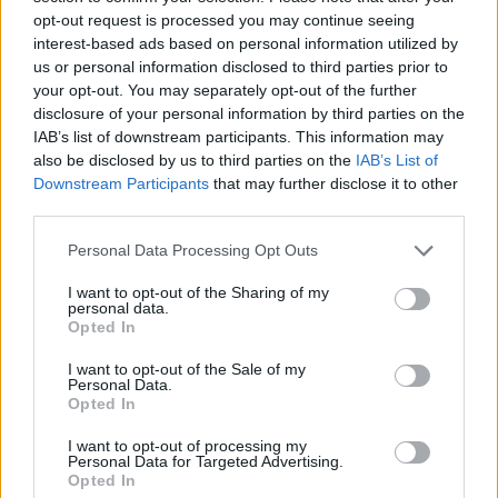
opt-out request is processed you may continue seeing
06. august 2026 kl. 06.00
interest-based ads based on personal information utilized by
HOBRO: Kinder-æg praler af at kunne hele tre ting
us or personal information disclosed to third parties prior to
på en gang, men en ung mand tog i weekenden
your opt-out. You may separately opt-out of the further
disclosure of your personal information by third parties on the
et skridt videre, da han blev standset af en
IAB’s list of downstream participants. This information may
politipatrulje i Hobro.
also be disclosed by us to third parties on the
IAB’s List of
Downstream Participants
that may further disclose it to other
Han blev standset lidt over 1, natten til søndag.
third parties.
Anledningen var i første omgang, at den unge
Personal Data Processing Opt Outs
mand var kørt over for rødt lys, hvilket i sig selv
I want to opt-out of the Sharing of my
koster en bøde og et klip i kørekortet.
personal data.
Opted In
Der venter dog en del mere, eftersom den unge
I want to opt-out of the Sale of my
Personal Data.
mand kørte uden kørekort efter at være fradømt
Vis mere
Opted In
førerretten.
Del artikel
I want to opt-out of processing my
Personal Data for Targeted Advertising.
Afhængigt af, om han har gjort det før og i givet
Opted In