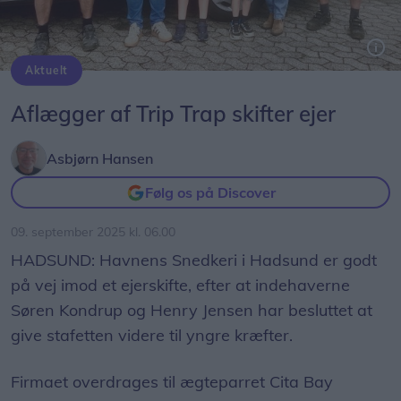
Aktuelt
Søren Kondrup (tv) og Henry Jensen har solgt Havnens Snedkeri til ægteparret Morten Bay Kristensen og Cita Bay Jespersen, der her flankerer deres børn, August og Emil.
Aflægger af Trip Trap skifter ejer
Asbjørn Hansen
Følg os på Discover
09. september 2025 kl. 06.00
HADSUND: Havnens Snedkeri i Hadsund er godt
på vej imod et ejerskifte, efter at indehaverne
Søren Kondrup og Henry Jensen har besluttet at
give stafetten videre til yngre kræfter.
Firmaet overdrages til ægteparret Cita Bay