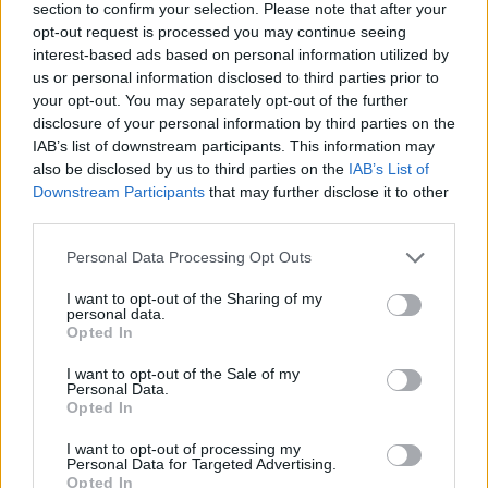
section to confirm your selection. Please note that after your
Masser af inspiration
opt-out request is processed you may continue seeing
interest-based ads based on personal information utilized by
Dagen byder på besøg af flere kendte navne fra
us or personal information disclosed to third parties prior to
your opt-out. You may separately opt-out of the further
strikkeuniverset.
disclosure of your personal information by third parties on the
IAB’s list of downstream participants. This information may
YouTube-duoen Garn og Glimmer fortæller om
also be disclosed by us to third parties on the
IAB’s List of
deres passion for strik og om, hvorfor kreativitet,
Downstream Participants
that may further disclose it to other
third parties.
venskaber og mental trivsel hænger tæt sammen.
Personal Data Processing Opt Outs
Events
Den Vandrende Strikker, Kasper Thomsen, tager
Købmandsparret Pia og Rene Ejstrup Larsen fra Spar og Slagter Winther på Margrethevej 12 i Hirtshals.
Foto: Jens Brændgaard
I want to opt-out of the Sharing of my
publikum med tilbage i historien og fortæller om en
personal data.
Spar-butik holder traditionsrigt
Opted In
tid, hvor både mænd, kvinder og skolebørn
klovneløb og sommerfest
strikkede side om side.
I want to opt-out of the Sale of my
Personal Data.
Opted In
Jens Brændgaard
Besøgende kan også møde Caroline og Jeanette
I want to opt-out of processing my
Følg os på Discover
fra podcasten ’Ret og Vrang’ samt fåreavler
Personal Data for Targeted Advertising.
Opted In