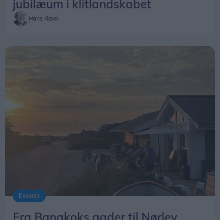
jubilæum i klitlandskabet
Hans Ravn
Events
Fra Bangkoks gader til Nørlev