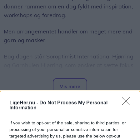
danner rammen om en dag fyldt med inspiration,
workshops og foredrag.
Men arrangementet handler om meget mere end
garn og masker.
Bag dagen står Soroptimist International Hjørring
og Garnhulen Hjørring, som ønsker at sætte fokus
på, hvordan kreative fællesskaber kan være med
til at styrke den mentale sundhed og skabe nye
Vis mere
relationer.
Del artikel
LigeHer.nu -
Do Not Process My Personal
- Strik handler ikke kun om det færdige resultat.
Information
For mange er det en måde at finde ro, møde
If you wish to opt-out of the sale, sharing to third parties, or
andre mennesker og være en del af et fællesskab,
processing of your personal or sensitive information for
lyder tanken bag arrangementet.
targeted advertising by us, please use the below opt-out