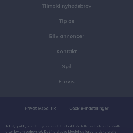
Tilmeld nyhedsbrev
Tip os
Bliv annoncør
Kontakt
Spil
E-avis
Privatlivspolitik
Cookie-indstillinger
Tekst, grafik, billeder, lyd og andet indhold på dette website er beskyttet
efter lov om ophavsret. Det Nordjyske Mediehus forbeholder sig alle