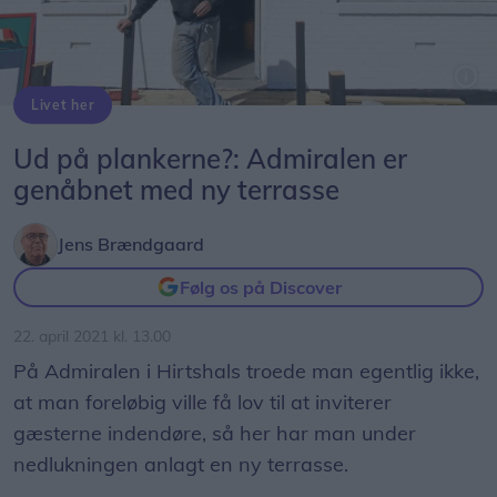
Livet her
Indehaver Christian Bertelsen foran Admiralen i Jyllandsgade i Hirtshals.
Ud på plankerne?: Admiralen er
genåbnet med ny terrasse
Jens Brændgaard
Følg os på Discover
22. april 2021 kl. 13.00
På Admiralen i Hirtshals troede man egentlig ikke,
at man foreløbig ville få lov til at inviterer
gæsterne indendøre, så her har man under
nedlukningen anlagt en ny terrasse.