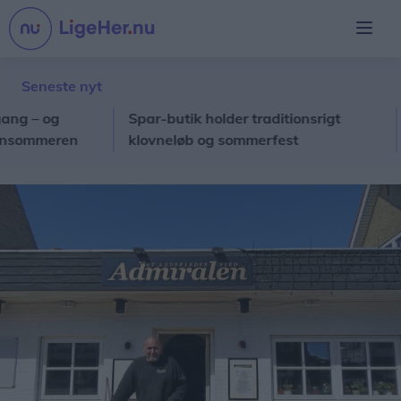
Seneste nyt
 og
Spar-butik holder traditionsrigt
Nord
mmeren
klovneløb og sommerfest
toci