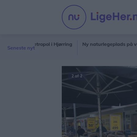
ud til Metropol i Hjørring
Ny naturlegeplads på vej i Hjø
Seneste nyt
2 af 2
Forrige