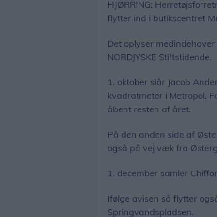
HJØRRING: Herretøjsforretn
flytter ind i butikscentret
Det oplyser medindehaver a
NORDJYSKE Stiftstidende.
1. oktober slår Jacob Ande
kvadratmeter i Metropol. F
åbent resten af året.
På den anden side af Øste
også på vej væk fra Øster
1. december samler Chiffon
Ifølge avisen så flytter og
Springvandspladsen.