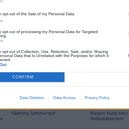
In
o opt-out of the Sale of my Personal Data.
In
to opt-out of processing my Personal Data for Targeted
ing.
In
o opt-out of Collection, Use, Retention, Sale, and/or Sharing
ersonal Data that Is Unrelated with the Purposes for which it
lected.
Out
CONFIRM
Data Deletion
Data Access
Privacy Policy
Hjørring Sommerspil
Kasper Kusk blev h
ge
fodboldkarriere