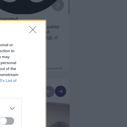
sonal or
ection to
ou may
 personal
out of the
Annonceret indhold
 downstream
B’s List of