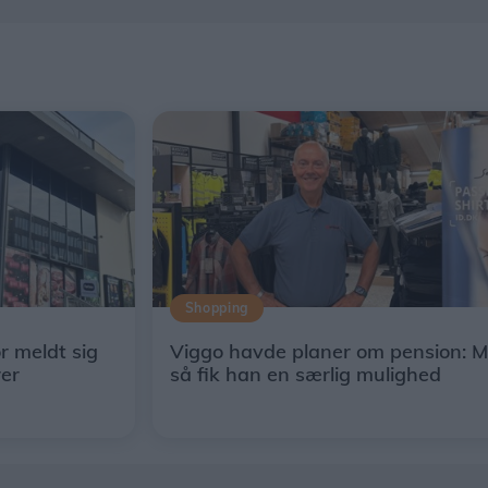
Shopping
ør meldt sig
Viggo havde planer om pension: 
rer
så fik han en særlig mulighed