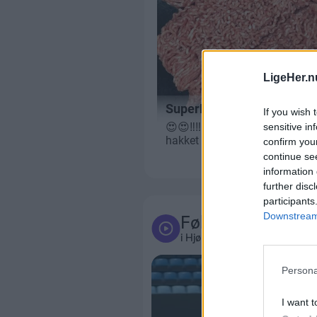
LigeHer.n
If you wish 
sensitive in
confirm you
continue se
information 
further disc
participants
Downstream 
Følg med
i Hjørring og omegn
Persona
I want t