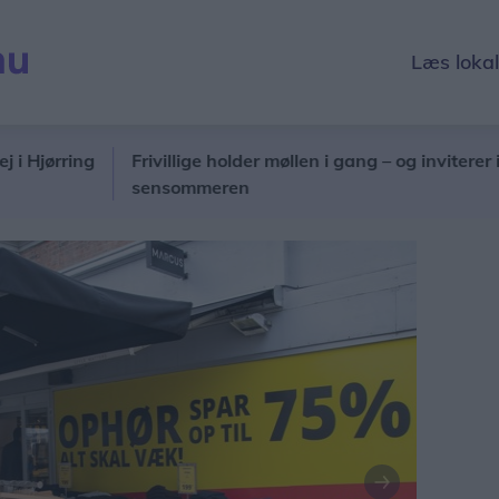
Læs loka
rring
Frivillige holder møllen i gang – og inviterer indenf
sensommeren
Næste