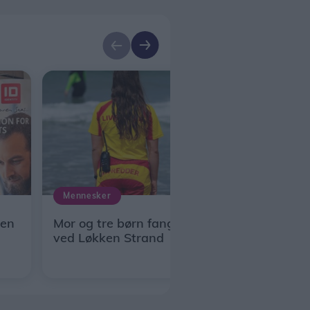
Mennesker
Men
Mor og tre børn fanget i strømmen
ved Løkken Strand