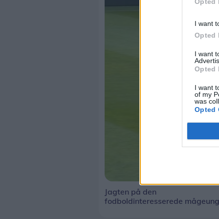
Opted 
I want t
Opted 
I want 
Advertis
Opted 
I want t
of my P
was col
Opted 
Jagten på den
fodboldinteresserede mågeun