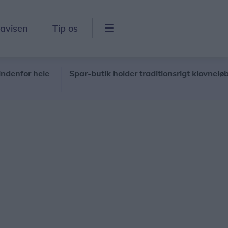
lavisen
Tip os
or hele
Spar-butik holder traditionsrigt klovneløb og s