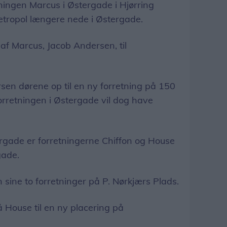
ingen Marcus i Østergade i Hjørring
 Metropol længere nede i Østergade.
f Marcus, Jacob Andersen, til
rsen dørene op til en ny forretning på 150
orretningen i Østergade vil dog have
rgade er forretningerne Chiffon og House
gade.
 sine to forretninger på P. Nørkjærs Plads.
så House til en ny placering på