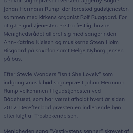
Det var sognepræst i Tversted Uggerby Sogne,
Johan Hermann Rump, der forestod gudstjenesten
sammen med kirkens organist Rolf Ruggaard. For
at gøre gudstjenesten ekstra festlig, havde
Menighedsrådet allieret sig med sangerinden
Ann-Katrine Nielsen og musikerne Steen Holm
Bisgaard på saxofon samt Helge Nyborg Jensen
på bas.
Efter Stevie Wonders ”Isn’t She Lovely” som
indgangsmusik bød sognepræst Johan Hermann
Rump velkommen til gudstjenesten ved
Bådehuset, som har været afholdt hvert år siden
2012. Derefter bad præsten en indledende bøn
efterfulgt af Trosbekendelsen.
Menigheden sang ”Vestkystens sønner” skrevet af