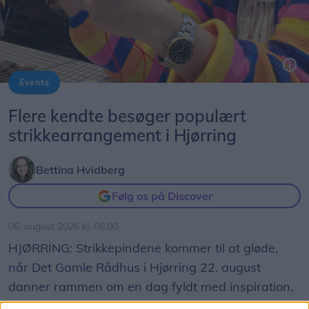
Events
Flere kendte besøger populært
strikkearrangement i Hjørring
Bettina Hvidberg
Følg os på Discover
06. august 2026 kl. 06.00
HJØRRING: Strikkepindene kommer til at gløde,
når Det Gamle Rådhus i Hjørring 22. august
danner rammen om en dag fyldt med inspiration,
workshops og foredrag.