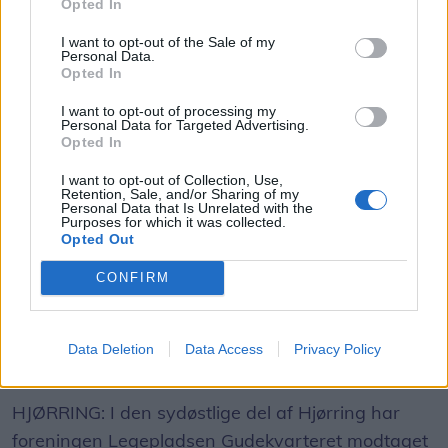
Opted In
Dagen byder på besøg af flere kendte navne fra
strikkeuniverset.
I want to opt-out of the Sale of my
Personal Data.
Opted In
YouTube-duoen Garn og Glimmer fortæller om
I want to opt-out of processing my
deres passion for strik og om, hvorfor kreativitet,
Personal Data for Targeted Advertising.
Opted In
venskaber og mental trivsel hænger tæt sammen.
I want to opt-out of Collection, Use,
Retention, Sale, and/or Sharing of my
Aktuelt
Den Vandrende Strikker, Kasper Thomsen, tager
Personal Data that Is Unrelated with the
Purposes for which it was collected.
publikum med tilbage i historien og fortæller om en
Opted Out
Ny naturlegeplads på vej i Hjørring
tid, hvor både mænd, kvinder og skolebørn
CONFIRM
strikkede side om side.
Lokalredaktionen
Følg os på Discover
Besøgende kan også møde Caroline og Jeanette
Data Deletion
Data Access
Privacy Policy
fra podcasten ’Ret og Vrang’ samt fåreavler
07. august 2026 kl. 11.03
Thomas Pilgård, der viser uld fra nogle af sine
HJØRRING: I den sydøstlige del af Hjørring har
omkring 800 får.
foreningen Legepladsen Gudekvarteret modtaget