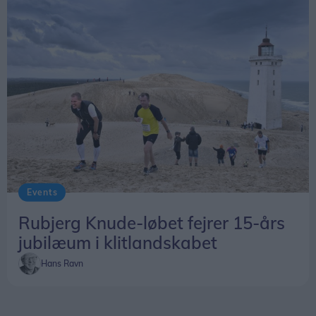
Events
Rubjerg Knude-løbet fejrer 15-års
jubilæum i klitlandskabet
Hans Ravn