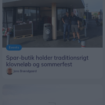
Den nye naturlegeplads forventes at være
etableret og klar til brug inden udgangen af 2026.
Events
Spar-butik holder traditionsrigt
klovneløb og sommerfest
Jens Brændgaard