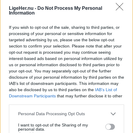
LigeHer.nu -
Do Not Process My Personal
Information
Men arrangementet handler om meget mere end
garn og masker.
If you wish to opt-out of the sale, sharing to third parties, or
processing of your personal or sensitive information for
Bag dagen står Soroptimist International Hjørring
targeted advertising by us, please use the below opt-out
og Garnhulen Hjørring, som ønsker at sætte fokus
section to confirm your selection. Please note that after your
opt-out request is processed you may continue seeing
på, hvordan kreative fællesskaber kan være med
interest-based ads based on personal information utilized by
til at styrke den mentale sundhed og skabe nye
us or personal information disclosed to third parties prior to
Vis mere
relationer.
your opt-out. You may separately opt-out of the further
Del artikel
disclosure of your personal information by third parties on the
IAB’s list of downstream participants. This information may
- Strik handler ikke kun om det færdige resultat.
also be disclosed by us to third parties on the
IAB’s List of
For mange er det en måde at finde ro, møde
Downstream Participants
that may further disclose it to other
third parties.
andre mennesker og være en del af et fællesskab,
lyder tanken bag arrangementet.
Personal Data Processing Opt Outs
I want to opt-out of the Sharing of my
Masser af inspiration
personal data.