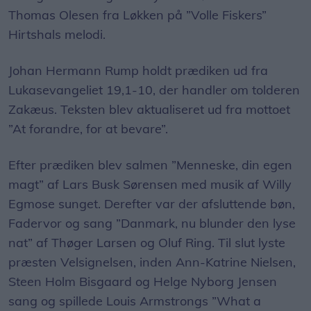
Thomas Olesen fra Løkken på ”Volle Fiskers”
Hirtshals melodi.
Johan Hermann Rump holdt prædiken ud fra
Lukasevangeliet 19,1-10, der handler om tolderen
Zakæus. Teksten blev aktualiseret ud fra mottoet
”At forandre, for at bevare”.
Efter prædiken blev salmen ”Menneske, din egen
magt” af Lars Busk Sørensen med musik af Willy
Egmose sunget. Derefter var der afsluttende bøn,
Fadervor og sang ”Danmark, nu blunder den lyse
nat” af Thøger Larsen og Oluf Ring. Til slut lyste
præsten Velsignelsen, inden Ann-Katrine Nielsen,
Steen Holm Bisgaard og Helge Nyborg Jensen
sang og spillede Louis Armstrongs ”What a