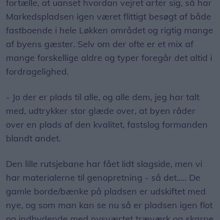
fortælle, at uanset hvordan vejret arter sig, så har
Markedspladsen igen været flittigt besøgt af både
fastboende i hele Løkken området og rigtig mange
af byens gæster. Selv om der ofte er et mix af
mange forskellige aldre og typer foregår det altid i
fordragelighed.
- Jo der er plads til alle, og alle dem, jeg har talt
med, udtrykker stor glæde over, at byen råder
over en plads af den kvalitet, fastslog formanden
blandt andet.
Den lille rutsjebane har fået lidt slagside, men vi
har materialerne til genopretning - så det..... De
gamle borde/bænke på pladsen er udskiftet med
nye, og som man kan se nu så er pladsen igen flot
og indbydende med nysværtet træværk og skarpe