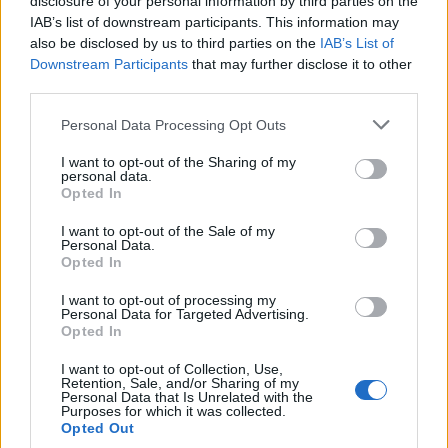
disclosure of your personal information by third parties on the
garn og masker.
IAB’s list of downstream participants. This information may
also be disclosed by us to third parties on the
IAB’s List of
Downstream Participants
that may further disclose it to other
Bag dagen står Soroptimist International Hjørring
third parties.
og Garnhulen Hjørring, som ønsker at sætte fokus
på, hvordan kreative fællesskaber kan være med
Personal Data Processing Opt Outs
til at styrke den mentale sundhed og skabe nye
Vis mere
I want to opt-out of the Sharing of my
personal data.
relationer.
Del artikel
Opted In
- Strik handler ikke kun om det færdige resultat.
I want to opt-out of the Sale of my
Personal Data.
For mange er det en måde at finde ro, møde
Opted In
andre mennesker og være en del af et fællesskab,
I want to opt-out of processing my
lyder tanken bag arrangementet.
Personal Data for Targeted Advertising.
Opted In
Masser af inspiration
I want to opt-out of Collection, Use,
Retention, Sale, and/or Sharing of my
Personal Data that Is Unrelated with the
Dagen byder på besøg af flere kendte navne fra
Purposes for which it was collected.
Opted Out
strikkeuniverset.