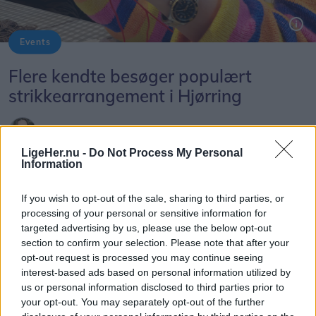
Events
Flere kendte besøger populært
strikkearrangement i Hjørring
Bettina Hvidberg
LigeHer.nu -
Do Not Process My Personal
Følg os på Discover
Information
06. august 2026 kl. 06.00
If you wish to opt-out of the sale, sharing to third parties, or
HJØRRING: Strikkepindene kommer til at gløde,
processing of your personal or sensitive information for
targeted advertising by us, please use the below opt-out
når Det Gamle Rådhus i Hjørring 22. august
section to confirm your selection. Please note that after your
danner rammen om en dag fyldt med inspiration,
opt-out request is processed you may continue seeing
workshops og foredrag.
interest-based ads based on personal information utilized by
us or personal information disclosed to third parties prior to
your opt-out. You may separately opt-out of the further
Men arrangementet handler om meget mere end