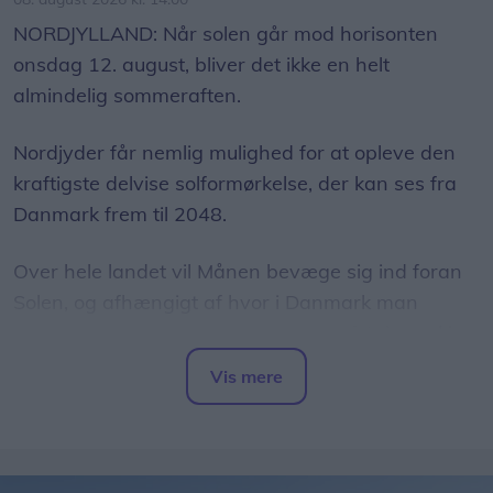
Nordjyder får nemlig mulighed for at opleve den
kraftigste delvise solformørkelse, der kan ses fra
Danmark frem til 2048.
Over hele landet vil Månen bevæge sig ind foran
Solen, og afhængigt af hvor i Danmark man
befinder sig, vil op mod 86 procent af Solens skive
være dækket.
Vis mere
Del artikel
Det oplyser sol26 i en pressemeddelelse.
Formørkelsen topper omkring klokken 20.00, kort
før solnedgang, hvilket giver gode muligheder for
at opleve fænomenet fra steder med frit udsyn
mod vest.