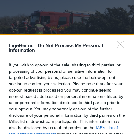
For mange nordjyder kan kysterne, fjordene og de
åbne landskaber danne en flot ramme om den
sjældne naturoplevelse, hvis vejret arter sig.
- En solformørkelse er en af de få begivenheder,
der kan få os alle til at stoppe op og kigge i
LigeHer.nu -
Do Not Process My Personal
Information
Aktuelt
samme retning. Det er både smukt, fascinerende
Beredskabsstyrelsens nye opgørelse, Redningsberedskabet i tal 2025, viser at Region Nordjylland er den region, der havde den mest positive udvikling.
og en fantastisk anledning til at samles om Solen,
If you wish to opt-out of the sale, sharing to third parties, or
Godt nyt: Hjælpen kommer hurtigere
dens betydning for livet på Jorden og vores plads i
processing of your personal or sensitive information for
frem
targeted advertising by us, please use the below opt-out
universet. Med Sol26 vil vi give danskerne en
section to confirm your selection. Please note that after your
fælles oplevelse – og inspirere til ny viden og
opt-out request is processed you may continue seeing
Emilie Nesheim Shaw
nysgerrighed på naturvidenskab, siger Tina Ibsen,
interest-based ads based on personal information utilized by
Følg os på Discover
us or personal information disclosed to third parties prior to
der er astrofysiker og en af initiativtagerne til
your opt-out. You may separately opt-out of the further
Sol26.
disclosure of your personal information by third parties on the
09. august 2026 kl. 14.03
IAB’s list of downstream participants. This information may
NORDJYLLAND: De kommunale
Herunder får man et overblik over, hvornår
also be disclosed by us to third parties on the
IAB’s List of
redningsberedskaber i Nordjylland blev hurtigere