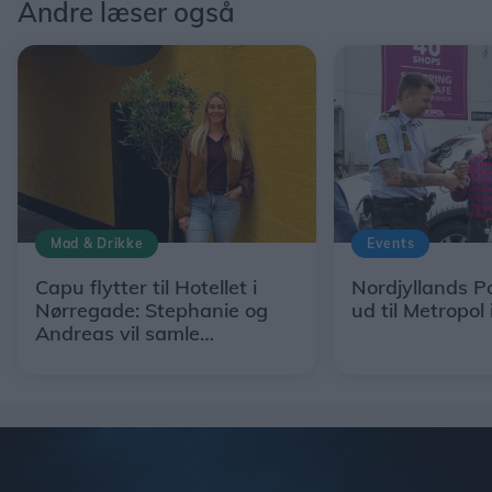
Mad & Drikke
Events
Capu flytter til Hotellet i
Nordjyllands Po
Nørregade: Stephanie og
ud til Metropol 
Andreas vil samle
restaurant, hotel og egne
råvarer under ét tag