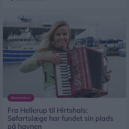
Beredskabsstyrelsen understreger dog, at
ændringen først trådte i kraft sidst på året, og at
tallene for 2025 derfor ikke kan bruges til at
vurdere, om de nye regler har haft betydning for
afgangstiderne.
Mennesker
Fra Hellerup til Hirtshals:
Søfartslæge har fundet sin plads
på havnen
Hans Ravn