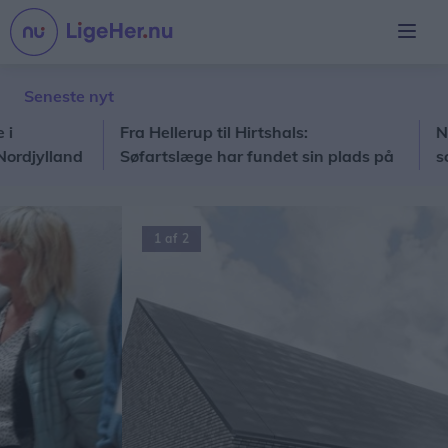
Seneste nyt
Fra Hellerup til Hirtshals:
Nordjy
ylland
Søfartslæge har fundet sin plads på
solfor
havnen
1 af 2
Forrige
Næ