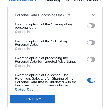
Downstream Participants
that may further disclose it to other
solformørkelsen rammer forskellige steder i
third parties.
til at sende det første køretøj af sted i 2025.
Nordjylland.
Personal Data Processing Opt Outs
Det viser Beredskabsstyrelsens nye opgørelse,
I want to opt-out of the Sharing of my
Redningsberedskabet i tal 2025, hvor Region
personal data.
Opted In
Nordjylland er den region, der havde den mest
positive udvikling.
I want to opt-out of the Sale of my
Personal Data.
Opted In
Det oplyser Beredskabet i en pressemeddelelse.
I want to opt-out of processing my
Personal Data for Targeted Advertising.
Den gennemsnitlige afgangstid faldt fra 3
Opted In
Vis mere
minutter og 36 sekunder i 2024 til 3 minutter og
I want to opt-out of Collection, Use,
Del artikel
32 sekunder i 2025.
Retention, Sale, and/or Sharing of my
Personal Data that Is Unrelated with the
Purposes for which it was collected.
Opted Out
Samtidig steg andelen af udrykninger, hvor det
Kategorier
første køretøj forlod brandstationen inden for ét
CONFIRM
minut, fra 18 til 20 procent.