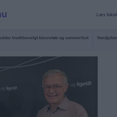
Læs loka
traditionsrigt klovneløb og sommerfest
Nordjyllands Traf