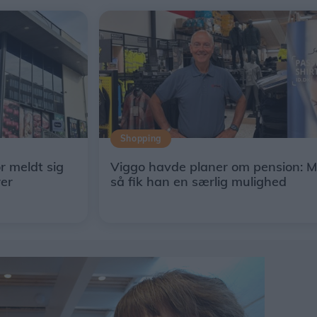
Shopping
ør meldt sig
Viggo havde planer om pension: 
rer
så fik han en særlig mulighed