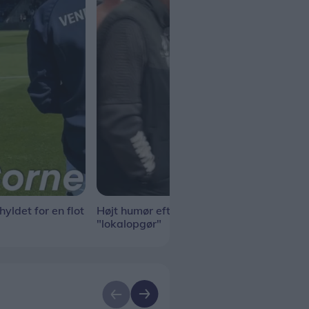
yldet for en flot
Højt humør efter sejr i
Opva
"lokalopgør"
"lok