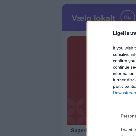
LigeHer.n
If you wish 
sensitive in
confirm you
continue se
information 
further disc
participants
Downstream 
Persona
I want t