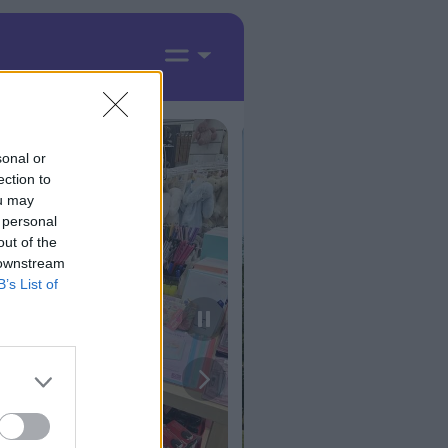
sonal or
ection to
ou may
 personal
out of the
 downstream
B’s List of