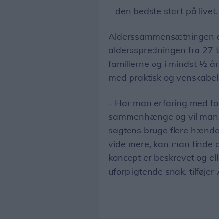
– den bedste start på livet.
Alderssammensætningen af 
aldersspredningen fra 27 
familierne og i mindst ½ å
med praktisk og venskabelig 
- Har man erfaring med fo
sammenhænge og vil man gø
sagtens bruge flere hænder 
vide mere, kan man finde 
koncept er beskrevet og ell
uforpligtende snak, tilføje