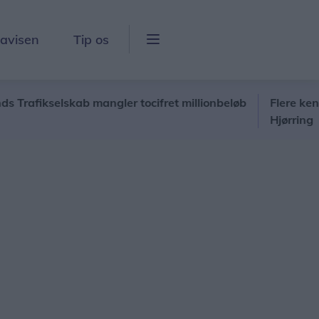
lavisen
Tip os
ikselskab mangler tocifret millionbeløb
Flere kendte be
Hjørring