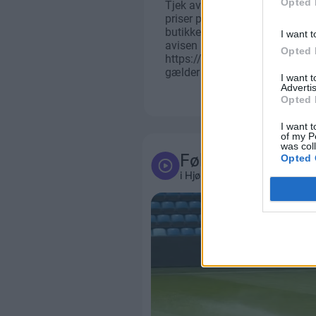
Opted 
I want t
Opted 
I want 
Advertis
Opted 
I want t
of my P
was col
Følg med
Opted 
i Hjørring og omegn