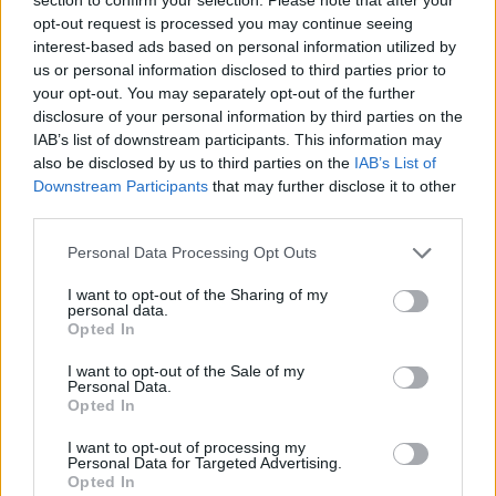
opt-out request is processed you may continue seeing
For mange nordjyder kan kysterne, fjordene og de
interest-based ads based on personal information utilized by
us or personal information disclosed to third parties prior to
åbne landskaber danne en flot ramme om den
your opt-out. You may separately opt-out of the further
sjældne naturoplevelse, hvis vejret arter sig.
disclosure of your personal information by third parties on the
IAB’s list of downstream participants. This information may
- En solformørkelse er en af de få begivenheder,
also be disclosed by us to third parties on the
IAB’s List of
Downstream Participants
that may further disclose it to other
der kan få os alle til at stoppe op og kigge i
third parties.
Mennesker
samme retning. Det er både smukt, fascinerende
Mellem helbredsundersøgelser af fiskere og søfolk finder Eva Folkersen også tid til at øve sig på harmonikaen på Hirtshals Havn.
og en fantastisk anledning til at samles om Solen,
Personal Data Processing Opt Outs
Fra Hellerup til Hirtshals: Søfartslæge
dens betydning for livet på Jorden og vores plads i
I want to opt-out of the Sharing of my
har fundet sin plads på havnen
personal data.
universet. Med Sol26 vil vi give danskerne en
Opted In
fælles oplevelse – og inspirere til ny viden og
Hans Ravn
I want to opt-out of the Sale of my
nysgerrighed på naturvidenskab, siger Tina Ibsen,
Personal Data.
Følg os på Discover
Opted In
der er astrofysiker og en af initiativtagerne til
Sol26.
I want to opt-out of processing my
09. august 2026 kl. 06.02
Personal Data for Targeted Advertising.
HIRTSHALS: Selv om Eva Folkersen har adresse i
Opted In