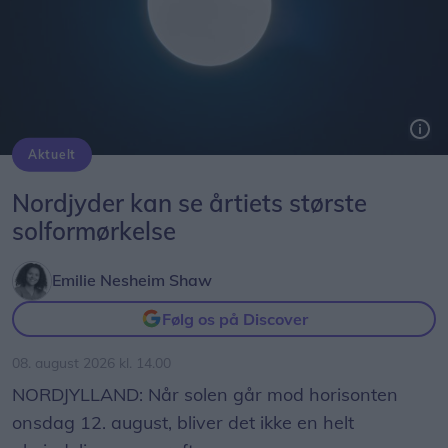
Aktuelt
Solformørkelsen 12. august bliver den mest markante, der kan opleves fra Danmark i mere end 20 år. Billedet her er fra delvis solformørkelse Aalborg 29. marts 2025.
Arkivfoto: Martél Andersen
Nordjyder kan se årtiets største
solformørkelse
Emilie Nesheim Shaw
Følg os på Discover
08. august 2026 kl. 14.00
NORDJYLLAND: Når solen går mod horisonten
onsdag 12. august, bliver det ikke en helt