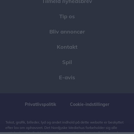
Tilmeld nyhedsbrev
Tip os
Bliv annoncør
Kontakt
Spil
E-avis
Privatlivspolitik
Cookie-indstillinger
Tekst, grafik, billeder, lyd og andet indhold på dette website er beskyttet
efter lov om ophavsret. Det Nordjyske Mediehus forbeholder sig alle
rettigheder til indholdet, herunder retten til at udnytte indholdet med