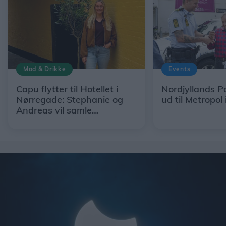
Mad & Drikke
Events
Capu flytter til Hotellet i
Nordjyllands Po
Nørregade: Stephanie og
ud til Metropol 
Andreas vil samle
restaurant, hotel og egne
råvarer under ét tag