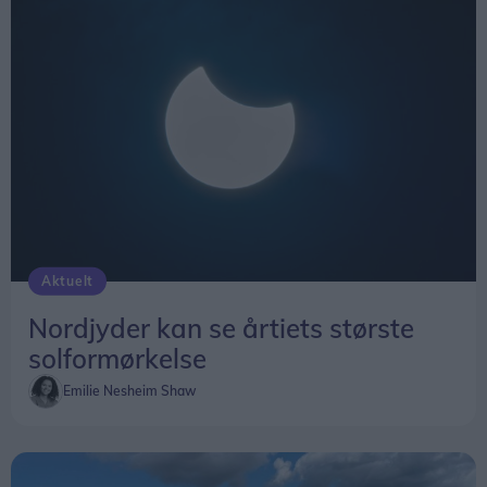
- Jeg var bagud hele tiden, og der kom mere og
Solformørkelsen 12. august bliver den mest
mere administration. Til sidst tænkte jeg, at nu
markante, der kan opleves fra Danmark i mere
skulle der ske noget andet.
end 20 år, og først i 2048 bliver det muligt at
opleve en kraftigere solformørkelse herhjemme.
Kort efter blev hun uddannet søfartslæge, og
siden har hun specialiseret sig i
Vil man se det præcise tidspunkt for
helbredsundersøgelser af fiskere og søfolk.
solformørkelsen på en bestemt lokation kan den
Indimellem arbejder hun fortsat som vikar i almen
findes
her
.
praksis, men det er søfarten, der fylder mest.
Aktuelt
Klinikken ligger, hvor fiskerne er
Nordjyder kan se årtiets største
For Eva Folkersen giver det perfekt mening, at
solformørkelse
klinikken ligger på havnen.
Emilie Nesheim Shaw
- Jeg vil gerne være den første læge, der sidder
fysisk på en havn. Fiskerne skal ikke ind på en