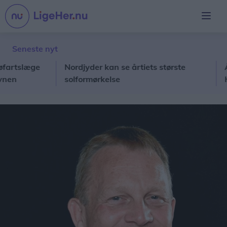
Seneste nyt
tslæge
Nordjyder kan se årtiets største
Ålbæk
solformørkelse
Hirts