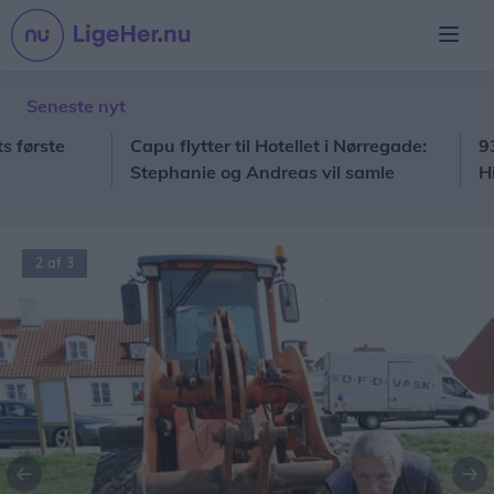
Seneste nyt
ste
Capu flytter til Hotellet i Nørregade:
93 kil
Stephanie og Andreas vil samle
Hirtsha
restaurant, hotel og egne råvarer
under ét tag
2 af 3
Forrige
Næ