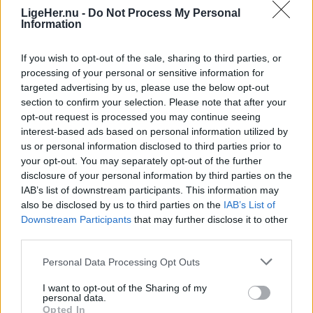
LigeHer.nu -
Do Not Process My Personal
Information
Events
Der blev både grinet og stillet spørgsmål, da en modig besøgende fik lov til at prøve et par håndjern under kyndig vejledning fra politiet. Det vakte stor nysgerrighed hos de øvrige gæster.
If you wish to opt-out of the sale, sharing to third parties, or
processing of your personal or sensitive information for
Nordjyllands Politi rykkede ud til
targeted advertising by us, please use the below opt-out
Metropol i Hjørring
section to confirm your selection. Please note that after your
opt-out request is processed you may continue seeing
interest-based ads based on personal information utilized by
Hans Ravn
us or personal information disclosed to third parties prior to
your opt-out. You may separately opt-out of the further
Følg os på Discover
disclosure of your personal information by third parties on the
IAB’s list of downstream participants. This information may
07. august 2026 kl. 13.28
also be disclosed by us to third parties on the
IAB’s List of
HJØRRING: Borgerne kunne onsdag møde både
Downstream Participants
that may further disclose it to other
Nordjyllands Politi og Hjørring Kommune ved
third parties.
Metropol ShoppingCenter, hvor der var mulighed
Personal Data Processing Opt Outs
for at få en snak om alt fra indbrudsforebyggelse
I want to opt-out of the Sharing of my
og nabohjælp til kriseberedskab.
personal data.
Opted In