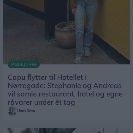
- Vi vil gerne ud og snakke med borgerne i deres
lokalområder og fortælle, hvad de selv kan gøre i
forskellige situationer. Blandt andet hvis der
opstår en krise, hvor det er vigtigt at kende sine
naboer og vide, hvem der kan hjælpe.
Myndighederne kan få andre opgaver, og derfor
er det en styrke, hvis naboer også kan hjælpe
hinanden, siger han.
Mad & Drikke
Capu flytter til Hotellet i
Nørregade: Stephanie og Andreas
vil samle restaurant, hotel og egne
råvarer under ét tag
Hans Ravn