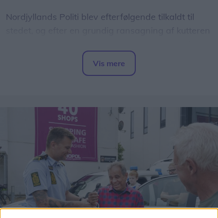
Nordjyllands Politi blev efterfølgende tilkaldt til
stedet, og efter en grundig ransagning af kutteren
blev der fundet yderligere 71 kilo hash gemt i et
kammer på skibet.
Vis mere
Del artikel
Det oplyser Nordjyllands Politi i en
pressemeddelelse.
- To mænd tilstår at stå bag smugling, men faktisk
ikke i forening, så der er tale om to separate sager
og derfor også to fremstillinger ved Retten i
Hjørring i dag, forklarer politikommissær Kasper
Brix fra Efterforskningscenter Hjørring,
Nordjyllands Politi.