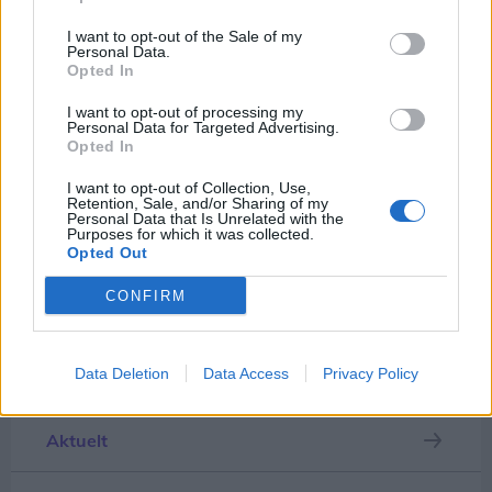
For de yngste var der samtidig mulighed for at
I want to opt-out of the Sale of my
Personal Data.
komme helt tæt på en politibil.
Opted In
I want to opt-out of processing my
Personal Data for Targeted Advertising.
Opted In
Foto af hash indpakket og fundet i sportstaske på fiskekutter torsdag den 6. august i Hirtshals
Idømt strakdsomme
I want to opt-out of Collection, Use,
Vis mere
Retention, Sale, and/or Sharing of my
Fredag formiddag tilstod begge gerningsmænd
Personal Data that Is Unrelated with the
Del artikel
Purposes for which it was collected.
deres forbrydelser under grundlovsforhør,
Opted Out
hvorefter de blev dømt til henholdsvis ét og
Kategorier
CONFIRM
halvandet års fængsel.
Den ene af gerningsmændene, en 26-årig mand,
Data Deletion
Data Access
Privacy Policy
Events
der tilstod de 22,2 kilo hash, har indgået en aftale
om senere afsoning. Mens den anden, en 45-årig
Aktuelt
Johnny og Christine Pedersen tog datteren Laura med forbi standen, hvor de fik en snak med Peter Mathiesen fra Hjørring Kommune om tryghed, nabohjælp og, hvordan et godt naboskab kan være med til at skabe større tryghed i lokalområdet.
mand, blev fængslet med det samme.
Arrangementet er en del af samarbejdet Det Gode