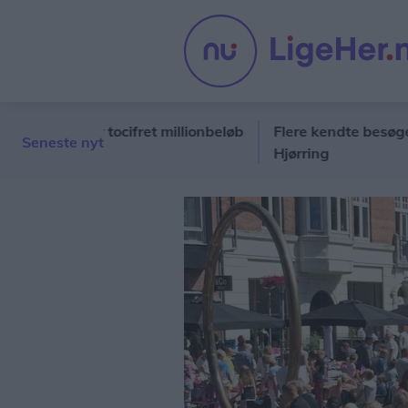
angler tocifret millionbeløb
Flere kendte besøger popu
Seneste nyt
Hjørring