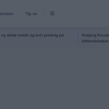
lavisen
Tip os
ør meldt sig ind i priskrig på
Rubjerg Knude-løbet f
klitlandskabet