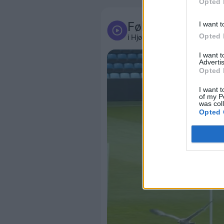
Opted 
Følg med
I want t
Opted 
i Hjørring og omegn
I want 
Advertis
Opted 
I want t
of my P
was col
Opted 