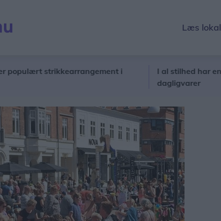
Læs loka
lært strikkearrangement i
I al stilhed har en ny akt
dagligvarer