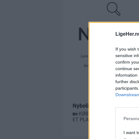
LigeHer.n
If you wish 
sensitive in
confirm you
continue se
information 
further disc
participants
Downstream 
Persona
I want t