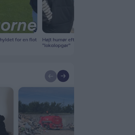
yldet for en flot
Højt humør efter sejr i
Opva
"lokalopgør"
"lok