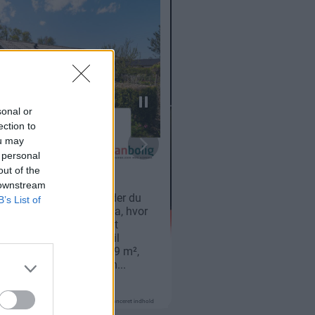
sonal or
ection to
ou may
 personal
out of the
 downstream
B’s List of
Annonceret indhold