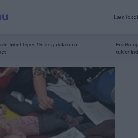
Læs loka
t fejrer 15-års jubilæum i
Fra Bangkoks gad
tuk'er ind ved V