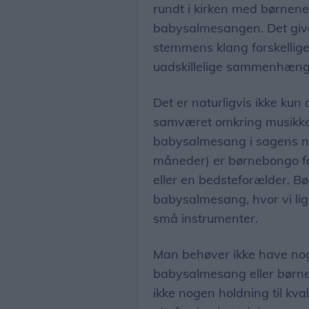
rundt i kirken med børnene
babysalmesangen. Det giv
stemmens klang forskellig
uadskillelige sammenhæng
Det er naturligvis ikke kun
samværet omkring musikke
babysalmesang i sagens natu
måneder) er børnebongo for 
eller en bedsteforælder. B
babysalmesang, hvor vi lig
små instrumenter.
Man behøver ikke have nogle
babysalmesang eller børne
ikke nogen holdning til kva