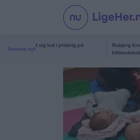
tør meldt sig ind i priskrig på
Rubjerg Knude-løbe
Seneste nyt
klitlandskabet