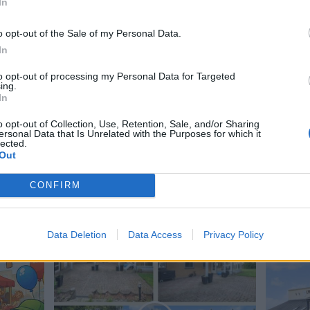
In
anist i øjeblikket er på barsel, er der
ersted-Uggerby Sogn og Bindslev Sogn om
o opt-out of the Sale of my Personal Data.
megn er meget velkomne til babysalmesang
In
to opt-out of processing my Personal Data for Targeted
ing.
In
Del artikel
o opt-out of Collection, Use, Retention, Sale, and/or Sharing
ersonal Data that Is Unrelated with the Purposes for which it
lected.
Out
CONFIRM
Data Deletion
Data Access
Privacy Policy