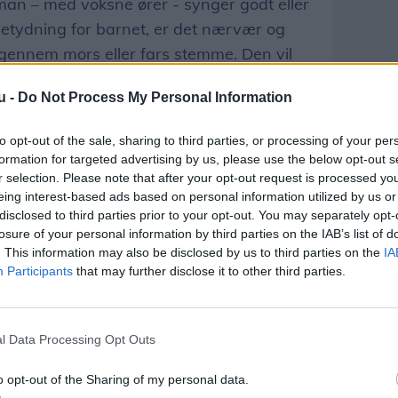
man – med voksne ører - synger godt eller
betydning for barnet, er det nærvær og
 gennem mors eller fars stemme. Den vil
n, uanset hvordan den lyder.
u -
Do Not Process My Personal Information
gerby Kirke hver torsdag formiddag kl.
to opt-out of the sale, sharing to third parties, or processing of your per
abysalmesangen i kirken, som varer 30-40
formation for targeted advertising by us, please use the below opt-out s
lidt brød og hyggesnak i Uggerby Gl. Skole
r selection. Please note that after your opt-out request is processed y
eing interest-based ads based on personal information utilized by us or
e gang er torsdag den 5. september.
disclosed to third parties prior to your opt-out. You may separately opt-
losure of your personal information by third parties on the IAB’s list of
es i Uggerby Gl. Skole/ Uggerby Kirke og
. This information may also be disclosed by us to third parties on the
IA
 kl. 16.15-17.00. Første gang er tirsdag
Participants
that may further disclose it to other third parties.
ver tilmelding. Skriv til kirkesanger
l Data Processing Opt Outs
o opt-out of the Sharing of my personal data.