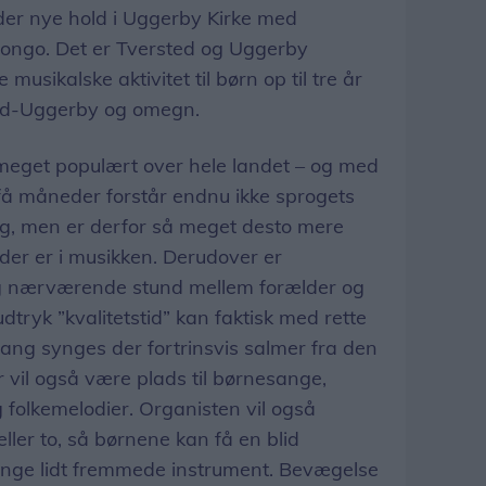
er nye hold i Uggerby Kirke med
ngo. Det er Tversted og Uggerby
musikalske aktivitet til børn op til tre år
ted-Uggerby og omegn.
eget populært over hele landet – og med
å få måneder forstår endnu ikke sprogets
g, men er derfor så meget desto mere
 der er i musikken. Derudover er
g nærværende stund mellem forælder og
dtryk ”kvalitetstid” kan faktisk med rette
ang synges der fortrinsvis salmer fra den
vil også være plads til børnesange,
 folkemelodier. Organisten vil også
ller to, så børnene kan få en blid
 mange lidt fremmede instrument. Bevægelse