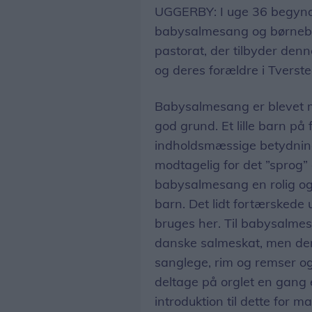
UGGERBY: I uge 36 begynd
babysalmesang og børnebo
pastorat, der tilbyder denne 
og deres forældre i Tvers
Babysalmesang er blevet m
god grund. Et lille barn p
indholdsmæssige betydnin
modtagelig for det ”sprog”
babysalmesang en rolig o
barn. Det lidt fortærskede u
bruges her. Til babysalmes
danske salmeskat, men der 
sanglege, rim og remser og
deltage på orglet en gang e
introduktion til dette for