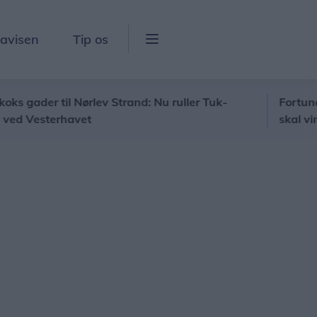
lavisen
Tip os
er til Nørlev Strand: Nu ruller Tuk-
Fortuna-træner
esterhavet
skal vinde