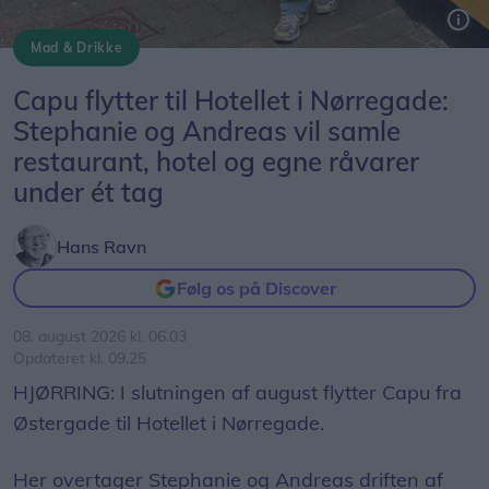
Mad & Drikke
Flytningen åbner op for en masse nye muligheder. Vi har søgt om alkoholbevilling og glæder os til at slå dørene op for hyggelig aftenservering hver torsdag, fredag og lørdag.
Capu flytter til Hotellet i Nørregade:
Stephanie og Andreas vil samle
restaurant, hotel og egne råvarer
under ét tag
Hans Ravn
Følg os på Discover
08. august 2026 kl. 06.03
Opdateret kl. 09.25
HJØRRING: I slutningen af august flytter Capu fra
Østergade til Hotellet i Nørregade.
Her overtager Stephanie og Andreas driften af