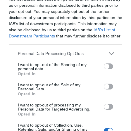
us or personal information disclosed to third parties prior to
your opt-out. You may separately opt-out of the further
disclosure of your personal information by third parties on the
IAB’s list of downstream participants. This information may
also be disclosed by us to third parties on the
IAB’s List of
Downstream Participants
that may further disclose it to other
third parties.
Aktuelt
Capu i Østergade har gennem få år udviklet sig til en stor succes. Nu rykker Stephanie videre til Hotellet i Nørregade, hvor der bliver plads til at føre visionerne endnu længere.
Foto: Hans Ravn
Solformørkelsen 12. august bliver den mest markante, der kan opleves fra Danmark i mere end 20 år. Billedet her er fra delvis solformørkelse Aalborg 29. marts 2025.
Arkivfoto: Martél Andersen
Personal Data Processing Opt Outs
Selv om adressen bliver ny, kan de mange
Nordjyder kan se årtiets største
stamgæster glæde sig over, at caféens populære
I want to opt-out of the Sharing of my
solformørkelse
personal data.
brunchkoncept fortsætter uændret.
Opted In
Emilie Nesheim Shaw
I want to opt-out of the Sale of my
- Vores morgenbræt og brunch følger med. Det er
Personal Data.
Opted In
Følg os på Discover
en stor del af Capu, og det kommer gæsterne til at
opleve præcis, som de kender det.
I want to opt-out of processing my
08. august 2026 kl. 14.00
Personal Data for Targeted Advertising.
Opted In
NORDJYLLAND: Når solen går mod horisonten
Samtidig bliver frokostmenuen videreudviklet, og
I want to opt-out of Collection, Use,
onsdag 12. august, bliver det ikke en helt
torsdag, fredag og lørdag åbner restauranten
Retention, Sale, and/or Sharing of my