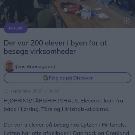
Aktuelt
Her er det Højene Skole der er på besøg hos Lytzen i Hirtshals.
Der var 200 elever i byen for at
besøge virksomheder
Jens Brændgaard
Følg os på Discover
13. september 2025 kl. 06.02
HJØRRING/TÅRS/HIRTSHALS: Eleverne kom fra
både Hjørring, Tårs og Hirtshals-skolerne.
Der var ti elever på besøg hos Lytzen i Hirtshals.
Lytzen har otte afdelinger i Danmark og Grønland,