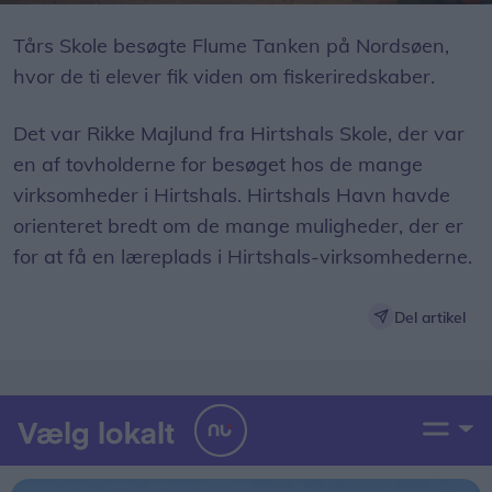
Her er det 2 elever og én fra hr afdelingen, samt den daglige leder Nikolaj alle fra Lytzen i Hirtshals.
Tårs Skole besøgte Flume Tanken på Nordsøen,
hvor de ti elever fik viden om fiskeriredskaber.
Det var Rikke Majlund fra Hirtshals Skole, der var
en af tovholderne for besøget hos de mange
virksomheder i Hirtshals. Hirtshals Havn havde
orienteret bredt om de mange muligheder, der er
for at få en læreplads i Hirtshals-virksomhederne.
Del artikel