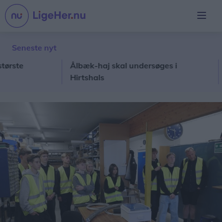
Seneste nyt
e
Ålbæk-haj skal undersøges i
Stor
Hirtshals
skol