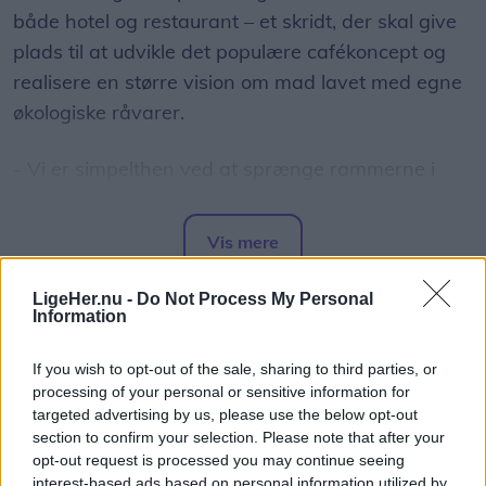
både hotel og restaurant – et skridt, der skal give
plads til at udvikle det populære cafékoncept og
realisere en større vision om mad lavet med egne
økologiske råvarer.
- Vi er simpelthen ved at sprænge rammerne i
vores nuværende lokaler. Vi har længe manglet
plads, og nu får vi mulighed for for alvor at folde
Vis mere
vores idéer ud og tage Capu til det næste niveau,
Del artikel
fortæller Stephanie.
LigeHer.nu -
Do Not Process My Personal
Information
If you wish to opt-out of the sale, sharing to third parties, or
processing of your personal or sensitive information for
targeted advertising by us, please use the below opt-out
section to confirm your selection. Please note that after your
opt-out request is processed you may continue seeing
interest-based ads based on personal information utilized by