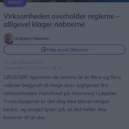
Aktuelt
Farmfood understreger, at virksomheden overholder alle krav og tilladelser.
Virksomheden overholder reglerne –
alligevel klager naboerne
Asbjørn Hansen
Følg os på Discover
12. juni 2026 kl. 11.03
Opdateret 16. juli 2026 kl. 16.39
LØGSTØR: Igennem de senere år er flere og flere
naboer begyndt at klage over lugtgener fra
virksomheden Farmfood på Havnevej i Løgstør.
Trods klagerne er det dog ikke blevet meget
bedre, og meget tyder på, at det heller ikke
kommer til at ske.