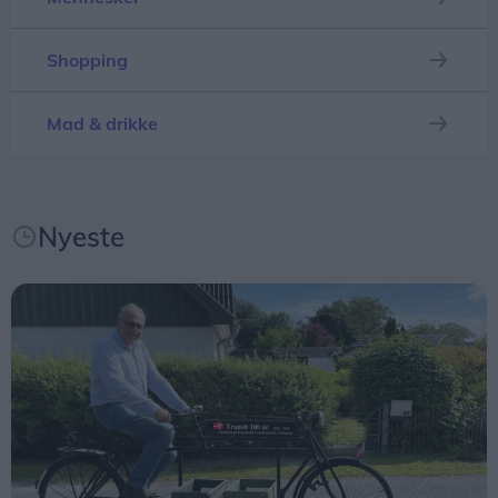
målgrupper, siger Sofie Gade Christiansen.
Efter en omgang stegt flæsk, slantefest og
De to akrobater, Benjamin De Matteis og Mickael
Shopping
kåringen af vinderen af optoget lukker og slukker
Le Guen, er en del af det franske teaterkompagni
festen søndag klokken 19.
Cie Sacékripa.
Mad & drikke
Ifølge deres hjemmeside arbejder de med cirkus,
akrobatik, jonglering, stunt og klovneri, hvor
Nyeste
vandet danner rammen om både "humor, risiko
og stærkt samspil" mellem de to artister.
Forestillingen begynder klokken 16 ved den gamle
drejebro ved Limfjordsmuseet, hvor man kan følge
med fra begge sider af kanalen.
Den varer cirka 40 minutter, og der er gratis
adgang.