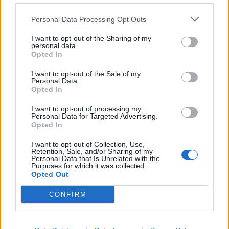
Personal Data Processing Opt Outs
300 billetter er afsat på forhånd til VIP-sponsorer,
men derudover er der i år 420 billetter til salg, og
I want to opt-out of the Sharing of my
personal data.
det er faktisk flere end sidste år.
Opted In
Vis mere
Del artikel
I want to opt-out of the Sale of my
- Det går altid stærkt, men det er ret vildt. Kvinden,
Personal Data.
Opted In
der stod forrest i køen efter en enkelt billet, havde
stået i kø i over fire timer for at være helt sikker,
I want to opt-out of processing my
Personal Data for Targeted Advertising.
siger formanden for festkomiteen, Kris Hansen.
Opted In
I want to opt-out of Collection, Use,
Alt håb er ikke ude. Erfaringsmæssigt bliver nogle
Retention, Sale, and/or Sharing of my
Personal Data that Is Unrelated with the
med billet forhindret i at deltage eller fortryder, og
Purposes for which it was collected.
Opted Out
så kan man være heldig at få fingre i en.
CONFIRM
Alle kan i øvrigt komme ind klokken 21, når
grisene er fortæret. Her fortsætter festen nemlig til