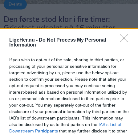
Events
Byfestoptoget byder på mange kreative indslag. Dette er fra i fjor.
Den første stod klar i fire timer:
Grisefest udsolgt på 16 minutter
LigeHer.nu -
Do Not Process My Personal
Asbjørn Hansen
Information
Følg os på Discover
If you wish to opt-out of the sale, sharing to third parties, or
processing of your personal or sensitive information for
06. august 2026 kl. 14.00
targeted advertising by us, please use the below opt-out
FARSØ: Man skal i den grad være på stikkerne,
section to confirm your selection. Please note that after your
opt-out request is processed you may continue seeing
hvis man skal have fingre i en af de eftertragtede
interest-based ads based on personal information utilized by
billetter til årets grisefest under Farsø Festen.
us or personal information disclosed to third parties prior to
your opt-out. You may separately opt-out of the further
Det tog nemlig sølle 16 minutter, fra billetsalget
disclosure of your personal information by third parties on the
IAB’s list of downstream participants. This information may
åbnede i Farsø Rådhuscenter, til man måtte melde
also be disclosed by us to third parties on the
IAB’s List of
udsolgt. Det er fire minutter mindre, end det tog i
Downstream Participants
that may further disclose it to other
fjor og alle tiders rekord.
third parties.