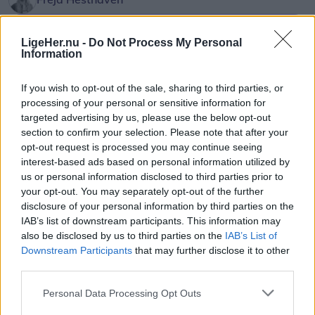
hittet "Solo Dance". Han får selskab af DJ Justé,
der ligeledes har flere hits på samvittigheden.
Følg os på Discover
LigeHer.nu -
Do Not Process My Personal
Information
07. august 2026 kl. 13.45
Kris Jensen gør opmærksom på, at man skal være
Opdateret kl. 17.35
fyldt 18 år for at være med til festen fredag, mens
If you wish to opt-out of the sale, sharing to third parties, or
STØVRING: Fredag klokken 13.03 modtog
aldersgrænsen lørdag går ved 16 år.
processing of your personal or sensitive information for
Nordjyllands Politi anmeldelse om færdselsuheld
targeted advertising by us, please use the below opt-out
på Hobrovej ved Gravlev syd for Støvring.
section to confirm your selection. Please note that after your
Musikalsk set lukker MD-Duo bestående af Martin
opt-out request is processed you may continue seeing
Dinitzen og Dennis Kristensen festen søndag
interest-based ads based on personal information utilized by
Her har tre biler været involveret i en voldsom
eftermiddag, men fra onsdag 12. august og resten
us or personal information disclosed to third parties prior to
ulykke.
your opt-out. You may separately opt-out of the further
af ugen er der meget andet end musik at glæde
disclosure of your personal information by third parties on the
sig til.
IAB’s list of downstream participants. This information may
Det oplyser Nordjyllands Politi på Politi Update.
also be disclosed by us to third parties on the
IAB’s List of
Blandt højdepunkterne er Farsø Løbet torsdag og
Downstream Participants
that may further disclose it to other
Ifølge
TV2 Nord
, der har talt med Indsatsleder
third parties.
byfestoptoget søndag, og lørdag bliver de yngre
Emil Hellberg, er to personer i kritisk tilstand, mens
forkælet med børnekræmmermarked,
Personal Data Processing Opt Outs
fem andre er kørt til tjek på sygehuset.
børnediskotek og kreaværksted.
Vis mere