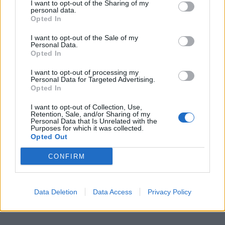
I want to opt-out of the Sharing of my
personal data.
Del artikel
- Det er noget voldsomt herude, fortæller han.
Opted In
Både diskoteket og værkstedet var nyheder sidste
år og blev ifølge Kris Hansen godt modtaget.
I want to opt-out of the Sale of my
Som følge af ulykken var Hobrovej totalt spærret
Personal Data.
Kategorier
Opted In
omkring ulykken.
- Nyheder skal altid lige løbes i gang, men det gik
I want to opt-out of processing my
godt, og vi forventer, at der kommer endnu flere
Personal Data for Targeted Advertising.
Events
Opted In
børn, når deltagerne fra sidste år fortæller om
deres oplevelse, siger han.
I want to opt-out of Collection, Use,
Aktuelt
Retention, Sale, and/or Sharing of my
Personal Data that Is Unrelated with the
Purposes for which it was collected.
Efter en omgang stegt flæsk, slantefest og
Opted Out
Mennesker
kåringen af vinderen af optoget lukker og slukker
CONFIRM
festen søndag klokken 19.
Shopping
Data Deletion
Data Access
Privacy Policy
Mad & drikke