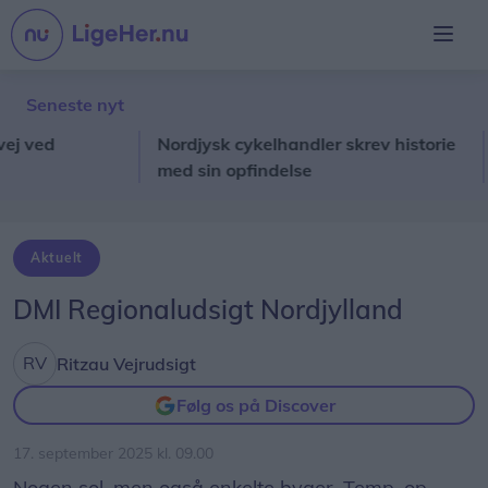
Seneste nyt
ed
Nordjysk cykelhandler skrev historie
Den
med sin opfindelse
Gri
Aktuelt
DMI Regionaludsigt Nordjylland
Ritzau Vejrudsigt
Følg os på Discover
17. september 2025 kl. 09.00
Nogen sol, men også enkelte byger. Temp. op