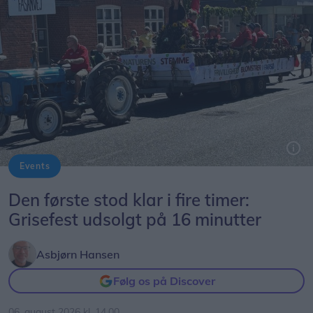
Events
Byfestoptoget byder på mange kreative indslag. Dette er fra i fjor.
Den første stod klar i fire timer:
Grisefest udsolgt på 16 minutter
Asbjørn Hansen
Følg os på Discover
06. august 2026 kl. 14.00