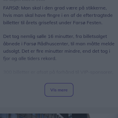
FARSØ: Man skal i den grad være på stikkerne,
hvis man skal have fingre i en af de eftertragtede
billetter til årets grisefest under Farsø Festen.
Det tog nemlig sølle 16 minutter, fra billetsalget
åbnede i Farsø Rådhuscenter, til man måtte melde
udsolgt. Det er fire minutter mindre, end det tog i
fjor og alle tiders rekord.
300 billetter er afsat på forhånd til VIP-sponsorer,
men derudover er der i år 420 billetter til salg, og
det er faktisk flere end sidste år.
Vis mere
Del artikel
- Det går altid stærkt, men det er ret vildt. Kvinden,
der stod forrest i køen efter en enkelt billet, havde
stået i kø i over fire timer for at være helt sikker,