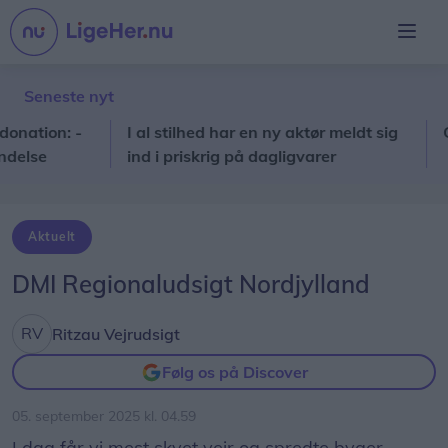
Seneste nyt
tion: -
I al stilhed har en ny aktør meldt sig
Gasud
se
ind i priskrig på dagligvarer
Aktuelt
DMI Regionaludsigt Nordjylland
Ritzau Vejrudsigt
Følg os på Discover
05. september 2025 kl. 04.59
I dag får vi mest skyet vejr og spredte byger.