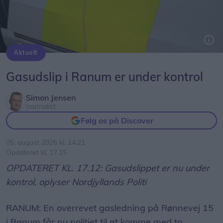
Aktuelt
Arkivfoto: Michael Koch
Gasudslip i Ranum er under kontrol
Simon Jensen
Journalist
Følg os på Discover
05. august 2026 kl. 14.21
Opdateret kl. 17.15
OPDATERET KL. 17.12: Gasudslippet er nu under
kontrol, oplyser Nordjyllands Politi
RANUM: En overrevet gasledning på Rønnevej 15
i Ranum får nu politiet til at komme med to