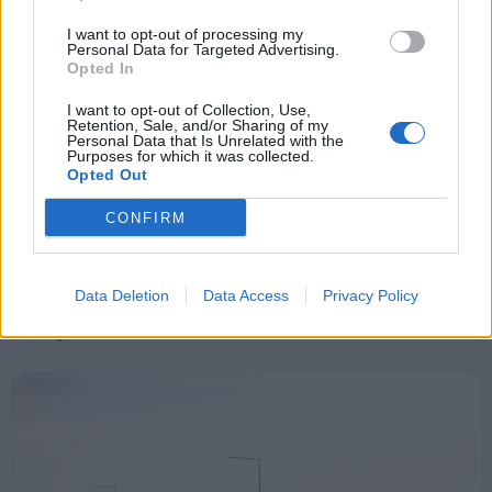
at nogle ruter må sløjfes helt - mens andre ruter
Aktuelt
I want to opt-out of processing my
Personal Data for Targeted Advertising.
måske får færre afgange, skriver mediet.
Opted In
Mennesker
I want to opt-out of Collection, Use,
Retention, Sale, and/or Sharing of my
Personal Data that Is Unrelated with the
Shopping
Purposes for which it was collected.
Opted Out
Mad & drikke
CONFIRM
Data Deletion
Data Access
Privacy Policy
Nyeste