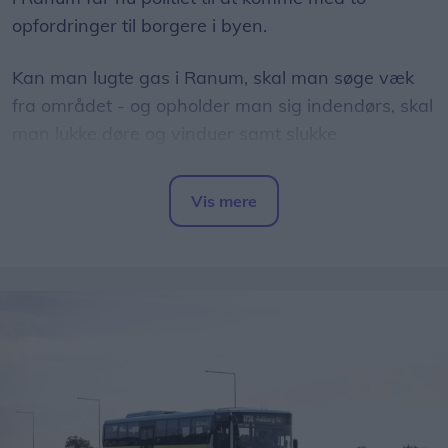
opfordringer til borgere i byen.
Kan man lugte gas i Ranum, skal man søge væk
fra området - og opholder man sig indendørs, skal
man lukke døre og vinduer samt slukke
ventilationsanlæg.
Vis mere
Det skriver Nordjyllands Politi via tjenesten
Del artikel
PolitiUpdate.
Der siver gas fra ledningen, som driver i nordøstlig
retning, oplyser politiet.
Senere onsdag eftermiddag har Nordjyllands Politi
efterfølgende oplyst, at gasudslippet er under
kontrol, og at faren derfor er drevet over igen.