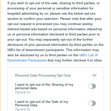
If you wish to opt-out of the sale, sharing to third parties, or
processing of your personal or sensitive information for
Det skriver
DR
.
targeted advertising by us, please use the below opt-out
section to confirm your selection. Please note that after your
Mediet beskriver endvidere, at "den kollektive
opt-out request is processed you may continue seeing
interest-based ads based on personal information utilized by
trafik står i en alvorlig situation" i Nordjylland - og
us or personal information disclosed to third parties prior to
nu er det så op til regionsrådet i regionen at finde
your opt-out. You may separately opt-out of the further
60 millioner kroner til næste år.
disclosure of your personal information by third parties on the
IAB’s list of downstream participants. This information may
also be disclosed by us to third parties on the
IAB’s List of
- Det er et svimlende beløb, indleder
Vis mere
Downstream Participants
that may further disclose it to other
regionsrådsmedlem Susanne Flydtkjær, inden hun
third parties.
Del artikel
tilføjer:
Personal Data Processing Opt Outs
- Jeg frygter især, at vi må reducere eller lukke
Kategorier
I want to opt-out of the Sharing of my
personal data.
afgange i landdistrikterne, hvor folk er afhængige
Opted In
af busserne for at komme på arbejde.
I want to opt-out of the Sale of my
Events
Personal Data.
Opted In
Helt konkret kan de manglende millioner medføre,