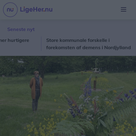
Seneste nyt
rtigere
Store kommunale forskelle i
Fra
forekomsten af demens i Nordjylland
Jak