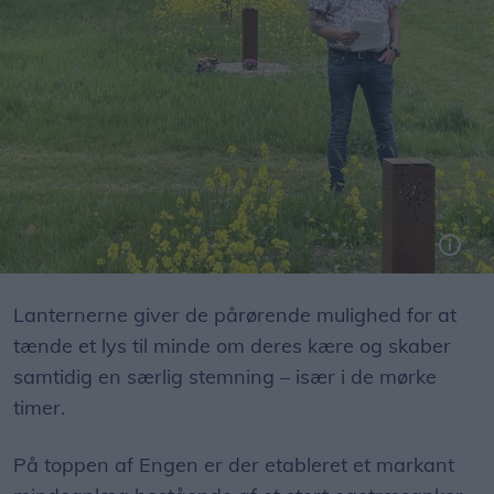
Kirkegårdsleder Michael Høgh holdt tale ved åbningen af "Engen".
Lanternerne giver de pårørende mulighed for at
tænde et lys til minde om deres kære og skaber
samtidig en særlig stemning – især i de mørke
timer.
På toppen af Engen er der etableret et markant