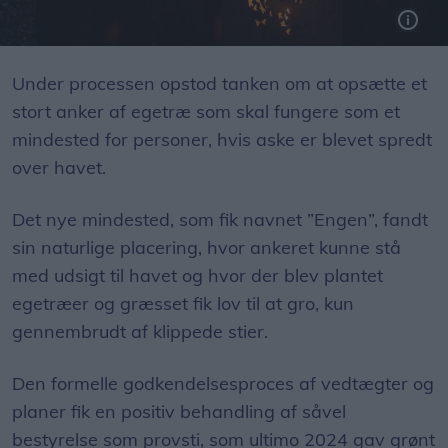
Mindelanternerne har forskellige symboler som engel, stjerne, blomst og fugl,
Under processen opstod tanken om at opsætte et
stort anker af egetræ som skal fungere som et
mindested for personer, hvis aske er blevet spredt
over havet.
Det nye mindested, som fik navnet ”Engen”, fandt
sin naturlige placering, hvor ankeret kunne stå
med udsigt til havet og hvor der blev plantet
egetræer og græsset fik lov til at gro, kun
gennembrudt af klippede stier.
Den formelle godkendelsesproces af vedtægter og
planer fik en positiv behandling af såvel
bestyrelse som provsti, som ultimo 2024 gav grønt