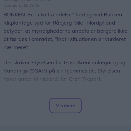
Opdateret kl. 19.46
BUNKEN: En "ulvehændelse" fredag ved Bunken
Klitplantage syd for Råbjerg Mile i Nordjylland
betyder, at myndighederne anbefaler borgere ikke
at færdes i området, "indtil situationen er vurderet
nærmere".
Det skriver Styrelsen for Grøn Arealomlægning og
Vandmiljø (SGAV) på sin hjemmeside. Styrelsen
hører under Ministeriet for Grøn Trepart.
Styrelsen skriver, at en løber fredag "stødte på"
en ulvehvalp og en voksen ulv. Ifølge styrelsen
Vis mere
beskyttede voksenulven sin hvalp ved at vise
Del artikel
tænder og rejse nakkehår.