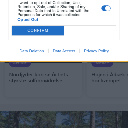
Andre læser også
I want to opt-out of Collection, Use,
Retention, Sale, and/or Sharing of my
Personal Data that Is Unrelated with the
Purposes for which it was collected.
Opted Out
CONFIRM
Data Deletion
Data Access
Privacy Policy
Aktuelt
Aktuelt
Nordjyder kan se årtiets
Hajen i Ålbæk 
største solformørkelse
har kæmpet