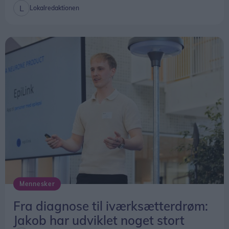
Lokalredaktionen
Det krav er nu afskaffet. Fremover skal
kommunerne i stedet fastsætte lokale mål for den
samlede responstid fra alarm til ankomst på
skadestedet.
Beredskabsstyrelsen understreger dog, at
ændringen først trådte i kraft sidst på året, og at
tallene for 2025 derfor ikke kan bruges til at
vurdere, om de nye regler har haft betydning for
afgangstiderne.
Mennesker
Fra diagnose til iværksætterdrøm:
Jakob har udviklet noget stort