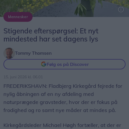
Mennesker
Mindelanternerne er placeret på rækken og for enden er ankeret rejst i det midt i biodiversiteten.
Stigende efterspørgsel: Et nyt
mindested har set dagens lys
Tommy Thomsen
Følg os på Discover
15. juni 2026 kl. 06.01
FREDERIKSHAVN: Fladbjerg Kirkegård fejrede for
nylig åbningen af en ny afdeling med
naturprægede gravsteder, hvor der er fokus på
frodighed og ro samt nye måder at mindes på.
Kirkegårdsleder Michael Høgh fortæller, at der er