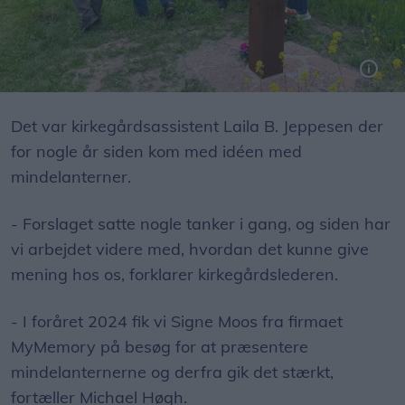
Laila B. Jeppesen der for et par år siden fik ideen til opsætning af mindelanterner.
Det var kirkegårdsassistent Laila B. Jeppesen der
for nogle år siden kom med idéen med
mindelanterner.
- Forslaget satte nogle tanker i gang, og siden har
vi arbejdet videre med, hvordan det kunne give
mening hos os, forklarer kirkegårdslederen.
- I foråret 2024 fik vi Signe Moos fra firmaet
MyMemory på besøg for at præsentere
mindelanternerne og derfra gik det stærkt,
fortæller Michael Høgh.