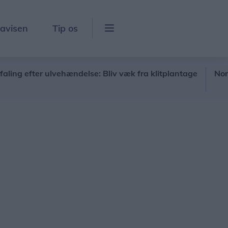
lavisen
Tip os
fter ulvehændelse: Bliv væk fra klitplantage
Nordjyder 