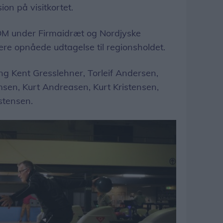
ion på visitkortet.
DM under Firmaidræt og Nordjyske
lere opnåede udtagelse til regionsholdet.
ng Kent Gresslehner, Torleif Andersen,
msen, Kurt Andreasen, Kurt Kristensen,
stensen.