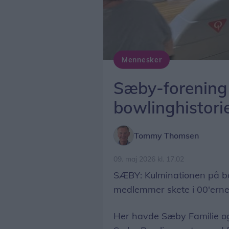
Mennesker
Hver onsdag spiller medlemmerne i Sæby Familie og Firma Bowling i Terminalen i Frederikshavn.
Sæby-forening 
bowlinghistori
Tommy Thomsen
09. maj 2026 kl. 17.02
SÆBY: Kulminationen på b
medlemmer skete i 00'erne
Her havde Sæby Familie og