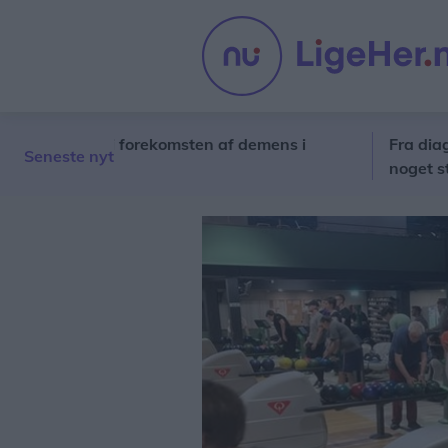
rskelle i forekomsten af demens i
Fra diagnose t
Seneste nyt
noget stort