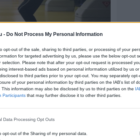
u -
Do Not Process My Personal Information
to opt-out of the sale, sharing to third parties, or processing of your per
formation for targeted advertising by us, please use the below opt-out s
r selection. Please note that after your opt-out request is processed y
eing interest-based ads based on personal information utilized by us or
disclosed to third parties prior to your opt-out. You may separately opt-
lslutningen til bowlingsporten i Danmark,
losure of your personal information by third parties on the IAB’s list of
enter på Ålborgvej, som måtte kaste
. This information may also be disclosed by us to third parties on the
IA
Participants
that may further disclose it to other third parties.
16.
l Data Processing Opt Outs
enter betød, at klubben måtte flytte sine
o opt-out of the Sharing of my personal data.
 Frederikshavn.