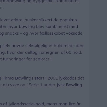
irmabowling og hyggespil - kombineret
r.
levet ældre, husker sikkert de populære
ter, hvor bowling blev kombineret med
og snacks - og hvor fællesskabet voksede.
 selv havde selvfølgelig et hold med i den
g, hvor der deltog i omegnen af 60 hold,
 turneringer for seniorer i
g Firma Bowlings start i 2001 lykkedes det
re at rykke op i Serie 1 under Jysk Bowling
s af Jyllandsserie-hold, mens man fire år