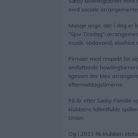
Sæby Bowlingcenter med f
med sociale arrangemente
Mange unge, der i dag er b
”Sjov Tirsdag”-arrangemen
musik, sodavand, slushice 
Firmaer med respekt for sig
omfattende bowlingturnerin
ligesom der blev arrangeret
eftermiddagstimerne.
Få år efter Sæby Familie o
klubbens talentfulde spille
Union.
Og i 2011 fik klubben statu