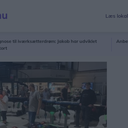
Læs loka
il iværksætterdrøm: Jakob har udviklet
Anbefaling e