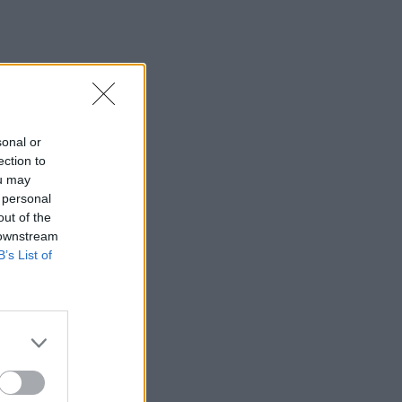
sonal or
ection to
ou may
 personal
out of the
 downstream
B’s List of