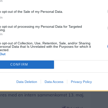
In
 af medlemmer.
o opt-out of the Sale of my Personal Data.
In
 aktive spillere, som træner hver onsdag
to opt-out of processing my Personal Data for Targeted
fulgt af socialt samvær.
ing.
In
i turneringer under Danmarks Bowling
o opt-out of Collection, Use, Retention, Sale, and/or Sharing
ersonal Data that Is Unrelated with the Purposes for which it
ld i 3. division og et firemandshold i en
lected.
Out
CONFIRM
resmedlemmer - nu afdøde Ove Jensen
se Christensen, som stadig er aktiv på 3.
Data Deletion
Data Access
Privacy Policy
keres med en intern sammenkomst 13. maj.