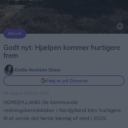
Aktuelt
Beredskabsstyrelsens nye opgørelse, Redningsberedskabet i tal 2025, viser at Region Nordjylland er den region, der havde den mest positive udvikling.
Godt nyt: Hjælpen kommer hurtigere
frem
Emilie Nesheim Shaw
Følg os på Discover
09. august 2026 kl. 14.03
NORDJYLLAND: De kommunale
redningsberedskaber i Nordjylland blev hurtigere
til at sende det første køretøj af sted i 2025.