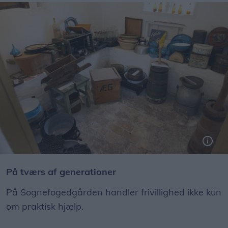
Foto: michael@octomedia.dk
På tværs af generationer
På Sognefogedgården handler frivillighed ikke kun
om praktisk hjælp.