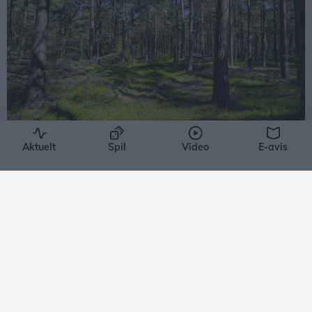
Aktuelt
Spil
Video
E-avis
Aktuelt
Anbefaling efter ulvehændelse: Bliv
væk fra klitplantage
Ritzau