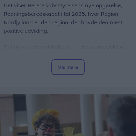
Det viser Beredskabsstyrelsens nye opgørelse,
Redningsberedskabet i tal 2025, hvor Region
Nordjylland er den region, der havde den mest
positive udvikling.
Det oplyser Beredskabet i en pressemeddelelse.
Den gennemsnitlige afgangstid faldt fra 3
Vis mere
minutter og 36 sekunder i 2024 til 3 minutter og
Del artikel
32 sekunder i 2025.
Samtidig steg andelen af udrykninger, hvor det
første køretøj forlod brandstationen inden for ét
minut, fra 18 til 20 procent.
Andelen af udrykninger inden for fem minutter