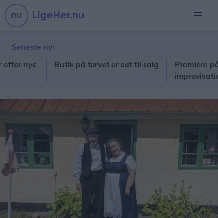
Seneste nyt
 nye
Butik på torvet er sat til salg
Premiere på egnssp
improvisation