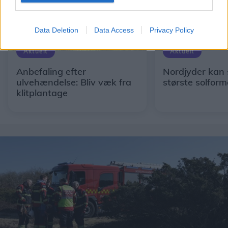
Data Deletion
Data Access
Privacy Policy
Aktuelt
Aktuelt
Anbefaling efter
Nordjyder kan 
ulvehændelse: Bliv væk fra
største solform
klitplantage