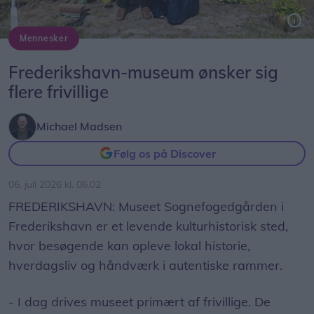
Mennesker
Anette Jørgensen og Poul Rughaven i rollerne som Sognefoged August Nielsen og fru Camille Nielsen.
Foto: michael@octomedia.dk
Frederikshavn-museum ønsker sig
flere frivillige
Michael Madsen
Følg os på Discover
06. juli 2026 kl. 06.02
FREDERIKSHAVN: Museet Sognefogedgården i
Frederikshavn er et levende kulturhistorisk sted,
hvor besøgende kan opleve lokal historie,
hverdagsliv og håndværk i autentiske rammer.
- I dag drives museet primært af frivillige. De