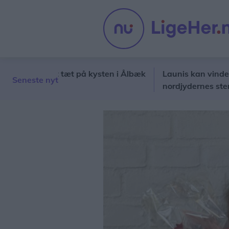
tet helt tæt på kysten i Ålbæk
Launis kan vinde ny hæd
Seneste nyt
nordjydernes stemmer