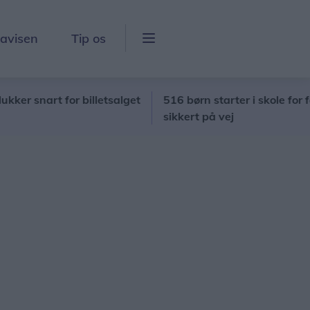
lavisen
Tip os
art for billetsalget
516 børn starter i skole for første
sikkert på vej