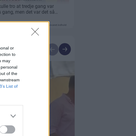
Annonceret indhold
sonal or
ection to
ou may
 personal
out of the
 downstream
B’s List of