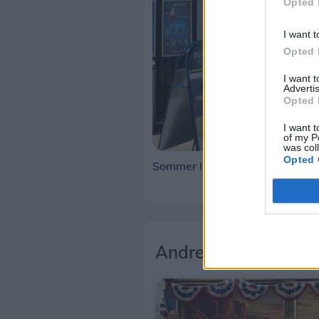
Opted 
I want t
Opted 
I want 
Advertis
Opted 
I want t
of my P
was col
Opted 
Sommer i Sæby
Andre læser også