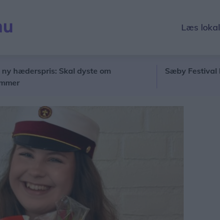
Læs loka
erspris: Skal dyste om
Sæby Festival lukker sn