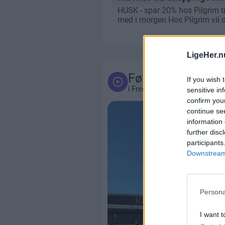
LigeHer.n
Følg med
If you wish 
i Frederikshavn og omegn
sensitive in
confirm you
continue se
information 
further disc
participants
Downstream 
Persona
I want t