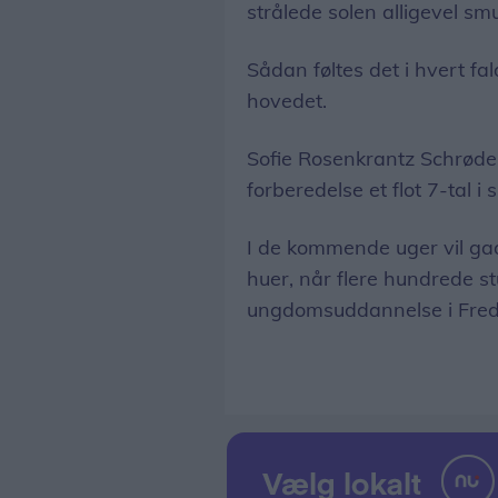
strålede solen alligevel 
Sådan føltes det i hvert fal
hovedet.
Sofie Rosenkrantz Schrøder
forberedelse et flot 7-tal i
I de kommende uger vil gad
huer, når flere hundrede st
ungdomsuddannelse i Fred