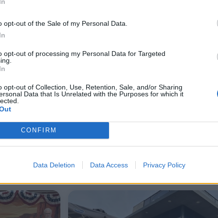
In
o opt-out of the Sale of my Personal Data.
In
to opt-out of processing my Personal Data for Targeted
ing.
In
o opt-out of Collection, Use, Retention, Sale, and/or Sharing
ersonal Data that Is Unrelated with the Purposes for which it
lected.
Out
Så er sæsonen i gang for
White Hawks ska
Frederikshavn White Hawks
miserabel sæson
CONFIRM
Data Deletion
Data Access
Privacy Policy