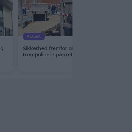
Aktuelt
ig
Sikkerhed fremfor alt: Legehuse og
trampoliner spærret af