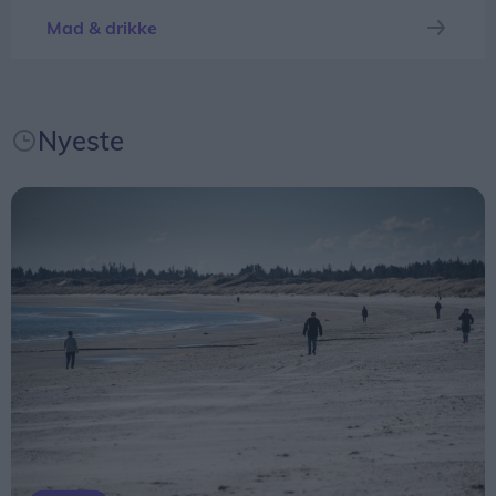
Frederikshavn Kommune plakater flere steder i
Mad & drikke
kommunen for at minde trafikanterne om, at
skolevejene igen bliver fyldt med børn.
Nyeste