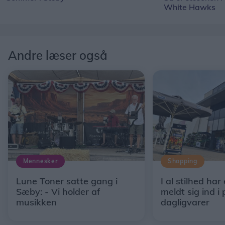
White Hawks
Andre læser også
Mennesker
Shopping
Lune Toner satte gang i
I al stilhed har
Sæby: - Vi holder af
meldt sig ind i 
musikken
dagligvarer