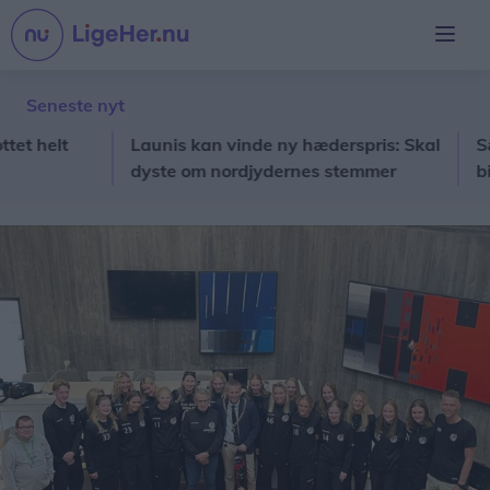
Seneste nyt
elt
Launis kan vinde ny hæderspris: Skal
Sæby Fe
dyste om nordjydernes stemmer
billetsa