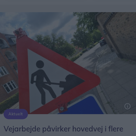
Aktuelt
Genrefoto: Simon Jensen
Vejarbejde påvirker hovedvej i flere