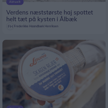
Aktuelt
Verdens næststørste haj spottet
helt tæt på kysten i Ålbæk
Frederikke Haandbæk Henriksen
Børn oplever trafikken anderledes
Børn har ikke de samme forudsætninger som
voksne for at vurdere fart, afstande og komplekse