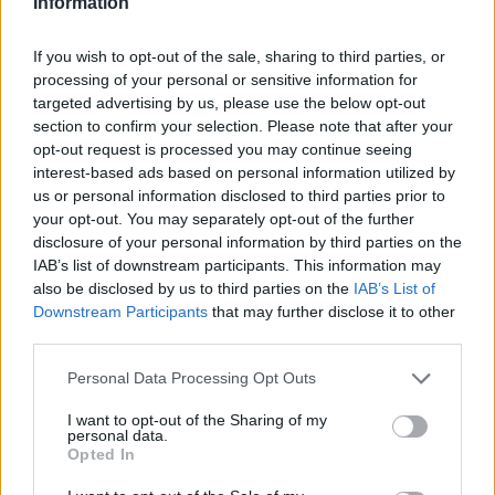
Information
ledninger, der viser tegn på utætheder.
516 børn starter i skole for første
gang: Hjælp dem sikkert på vej
If you wish to opt-out of the sale, sharing to third parties, or
- Arbejdet skal være med til at sikre en stabil og
processing of your personal or sensitive information for
effektiv varmeforsyning til kunderne i området,
targeted advertising by us, please use the below opt-out
Lokalredaktionen
section to confirm your selection. Please note that after your
siger Nicolai Ellgaard Bechfeldt fra Frederikshavn
Følg os på Discover
opt-out request is processed you may continue seeing
Varme.
interest-based ads based on personal information utilized by
us or personal information disclosed to third parties prior to
07. august 2026 kl. 11.03
Termograferingen giver et præcist overblik over
your opt-out. You may separately opt-out of the further
FREDERIKSHAVN: Når skolerne åbner efter
disclosure of your personal information by third parties on the
utætheder og gør det muligt for varmeselskabet
sommerferien, begynder 516 børn i Frederikshavn
IAB’s list of downstream participants. This information may
hurtigt at igangsætte arbejdet - til gavn for
also be disclosed by us to third parties on the
IAB’s List of
Kommune i skole for første gang.
forsyningssikkerheden og for at mindske
Downstream Participants
that may further disclose it to other
third parties.
vandtabet
Samtidig kommer mange nye og uerfarne
Personal Data Processing Opt Outs
trafikanter ud på skolevejene, og derfor opfordrer
Nørregade vil være spærret på strækningen
Frederikshavn Kommune alle trafikanter til at
I want to opt-out of the Sharing of my
mellem Vestergade og Nørregade 29A. Der vil
personal data.
sænke farten og være ekstra opmærksomme.
Opted In
være omkørsel for private via Århusgade og
Rimmens Allé, mens fodstransport til og fra