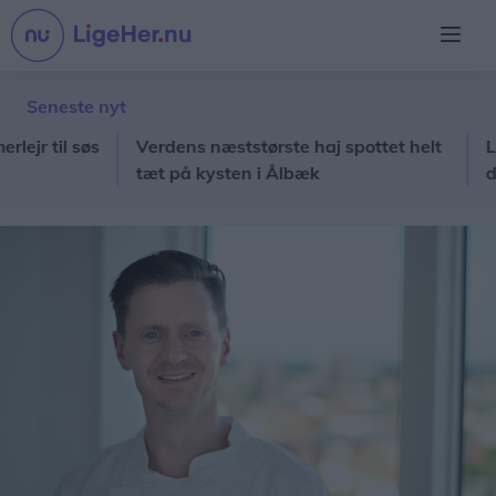
Seneste nyt
il søs
Verdens næststørste haj spottet helt
Launis
tæt på kysten i Ålbæk
dyste 