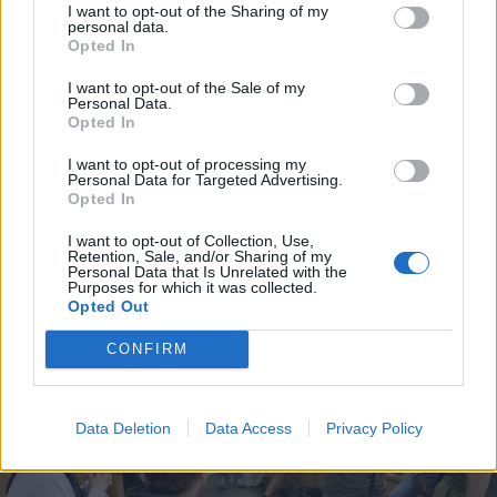
I want to opt-out of the Sharing of my
Og der er faktisk tale om en haj.
personal data.
Opted In
Annika Thomsen, biolog fra Nordsøen
I want to opt-out of the Sale of my
Personal Data.
Oceanarium, har set videooptagelser af dyret, der
Opted In
er blevet spottet nær kysten ved Ålbæk, og hun
I want to opt-out of processing my
Vis mere
bekræfter over for LigeHer.nu, at der er tale om en
Personal Data for Targeted Advertising.
Del artikel
Opted In
brugde.
I want to opt-out of Collection, Use,
Retention, Sale, and/or Sharing of my
Personal Data that Is Unrelated with the
Purposes for which it was collected.
Opted Out
CONFIRM
Data Deletion
Data Access
Privacy Policy