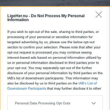
Aktuelt
Genrefoto: Peter Broen
LigeHer.nu -
Do Not Process My Personal
Information
Verdens næststørste haj spottet helt
tæt på kysten i Ålbæk
If you wish to opt-out of the sale, sharing to third parties, or
processing of your personal or sensitive information for
Frederikke Haandbæk Henriksen
targeted advertising by us, please use the below opt-out
Journalist
section to confirm your selection. Please note that after your
Følg os på Discover
opt-out request is processed you may continue seeing
interest-based ads based on personal information utilized by
07. august 2026 kl. 15.12
us or personal information disclosed to third parties prior to
your opt-out. You may separately opt-out of the further
ÅLBÆK: Synet af en hajfinne tæt på stranden vil
disclosure of your personal information by third parties on the
nok få de fleste badegæster til at spærre øjnene
IAB’s list of downstream participants. This information may
also be disclosed by us to third parties on the
IAB’s List of
op en ekstra gang.
Downstream Participants
that may further disclose it to other
third parties.
Men det var netop det syn, flere mødte ved
stranden i Ålbæk fredag.
Personal Data Processing Opt Outs