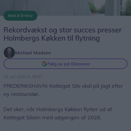
Mad & Drikke
Mads Holmberg flytter tilbage i sine tidligere lokaler på havnen.
Rekordvækst og stor succes presser
Holmbergs Køkken til flytning
Michael Madsen
Følg os på Discover
03. juli 2026 kl. 06.03
FREDERIKSHAVN: Kattegat Silo skal på jagt efter
ny restauratør.
Det sker, når Holmbergs Køkken flytter ud af
Kattegat Siloen med udgangen af 2026.