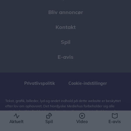
Bliv annoncør
Kontakt
Spil
E-avis
Privatlivspolitik
Cookie-indstillinger
Tekst, grafik, billeder, lyd og andet indhold på dette website er beskyttet
efter lov om ophavsret. Det Nordjyske Mediehus forbeholder sig alle
rettigheder til indholdet, herunder retten til at udnytte indholdet med
henblik på tekst- og datamining, jf. ophavsretslovens § 11 b og DSM-
Aktuelt
Spil
Video
E-avis
direktivets artikel 4.