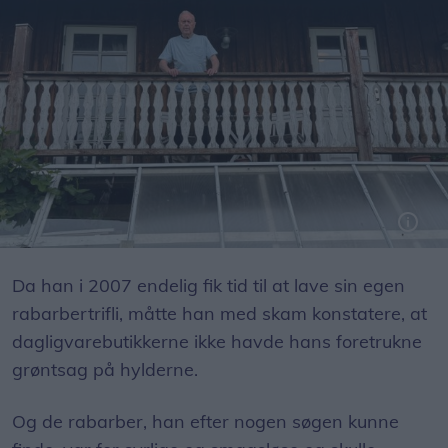
Keld Thinggaard Hansen byggede sit norsk inspirerede hus midt på Jyske Aas.
Da han i 2007 endelig fik tid til at lave sin egen
rabarbertrifli, måtte han med skam konstatere, at
dagligvarebutikkerne ikke havde hans foretrukne
grøntsag på hylderne.
Og de rabarber, han efter nogen søgen kunne