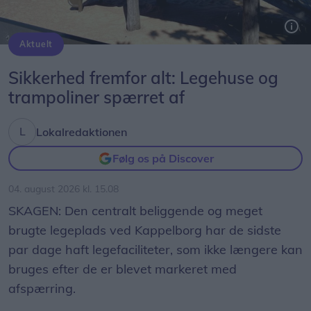
Aktuelt
Kappelborg arbejder på hurtigst muligt igen at kunne åbne de faciliteter på legepladsen som er midlertidigt spærrede af.
Sikkerhed fremfor alt: Legehuse og
trampoliner spærret af
Lokalredaktionen
Følg os på Discover
04. august 2026 kl. 15.08
SKAGEN: Den centralt beliggende og meget
brugte legeplads ved Kappelborg har de sidste
par dage haft legefaciliteter, som ikke længere kan
bruges efter de er blevet markeret med
afspærring.