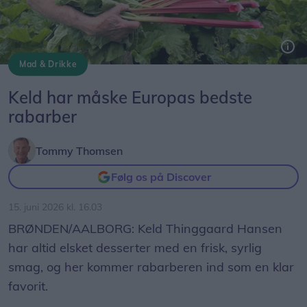
Mad & Drikke
Keld Thinggaard Hansen kaldes ikke uden grund for Rabarberkongen.
Keld har måske Europas bedste
rabarber
Tommy Thomsen
Følg os på Discover
15. juni 2026 kl. 16.03
BRØNDEN/AALBORG: Keld Thinggaard Hansen
har altid elsket desserter med en frisk, syrlig
smag, og her kommer rabarberen ind som en klar
favorit.