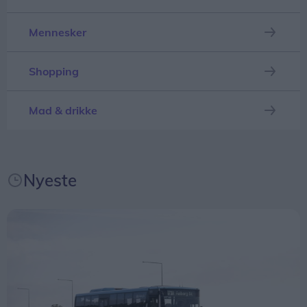
måske får færre afgange, skriver mediet.
Mennesker
Shopping
Mad & drikke
Nyeste