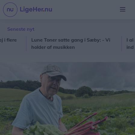
Seneste nyt
e
Lune Toner satte gang i Sæby: - Vi
I al stilhe
holder af musikken
ind i pris