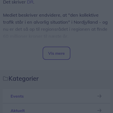
Det skriver
DR
.
Mediet beskriver endvidere, at "den kollektive
trafik står i en alvorlig situation" i Nordjylland - og
nu er det så op til regionsrådet i regionen at finde
60 millioner kroner til næste år.
- Det er et svimlende beløb, indleder
Vis mere
regionsrådsmedlem Susanne Flydtkjær, inden hun
Del artikel
tilføjer:
- Jeg frygter især, at vi må reducere eller lukke
Kategorier
afgange i landdistrikterne, hvor folk er afhængige
af busserne for at komme på arbejde.
Events
Helt konkret kan de manglende millioner medføre,
at nogle ruter må sløjfes helt - mens andre ruter
Aktuelt