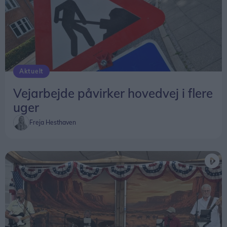
Aktuelt
Vejarbejde påvirker hovedvej i flere
uger
Freja Hesthaven