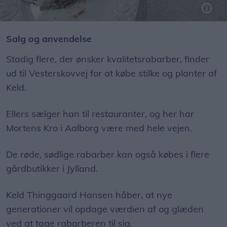
En yderst velsmagende rabarbertrifli uden tilsætning af store mængder sukker.
Salg og anvendelse
Stadig flere, der ønsker kvalitetsrabarber, finder
ud til Vesterskovvej for at købe stilke og planter af
Keld.
Ellers sælger han til restauranter, og her har
Mortens Kro i Aalborg være med hele vejen.
De røde, sødlige rabarber kan også købes i flere
gårdbutikker i Jylland.
Keld Thinggaard Hansen håber, at nye
generationer vil opdage værdien af og glæden
ved at tage rabarberen til sig.