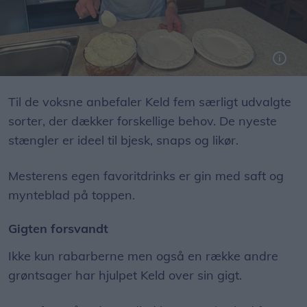
Den passionerede rabarberudvikler har naturligvis også udviklet sin egen opskrift på trifli, som han gerne deler.
Foto: Tommy Thomsen
Til de voksne anbefaler Keld fem særligt udvalgte
sorter, der dækker forskellige behov. De nyeste
stængler er ideel til bjesk, snaps og likør.
Mesterens egen favoritdrinks er gin med saft og
mynteblad på toppen.
Gigten forsvandt
Ikke kun rabarberne men også en række andre
grøntsager har hjulpet Keld over sin gigt.