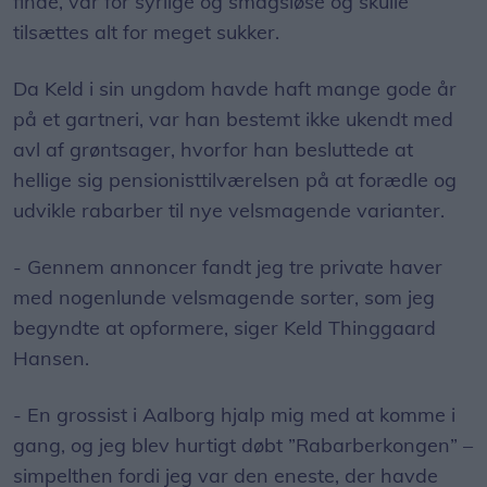
finde, var for syrlige og smagsløse og skulle
tilsættes alt for meget sukker.
Da Keld i sin ungdom havde haft mange gode år
på et gartneri, var han bestemt ikke ukendt med
avl af grøntsager, hvorfor han besluttede at
hellige sig pensionisttilværelsen på at forædle og
udvikle rabarber til nye velsmagende varianter.
- Gennem annoncer fandt jeg tre private haver
med nogenlunde velsmagende sorter, som jeg
begyndte at opformere, siger Keld Thinggaard
Hansen.
- En grossist i Aalborg hjalp mig med at komme i
gang, og jeg blev hurtigt døbt ”Rabarberkongen” –
simpelthen fordi jeg var den eneste, der havde