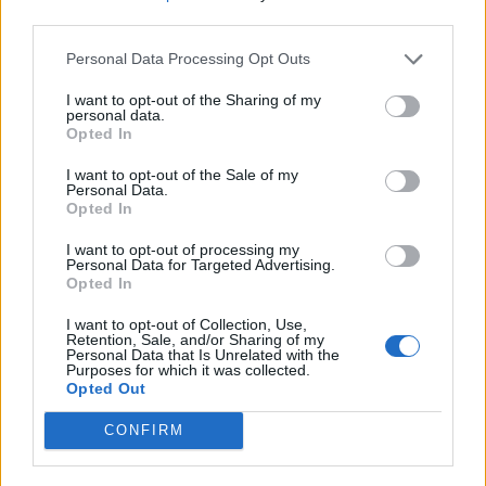
third parties.
06. august 2026 kl. 06.01
Personal Data Processing Opt Outs
FREDERIKSHAVN: I forbindelse med
I want to opt-out of the Sharing of my
fjernvarmearbejde på Nørregade i Frederikshavn
personal data.
Opted In
vil en stor del af gaden være afspærret i perioden
fra 12. august til 18. september.
I want to opt-out of the Sale of my
Personal Data.
Opted In
Nørregade, der forbinder Hjørringvej og
I want to opt-out of processing my
Skagensvej, bliver spærret på strækningen fra
Personal Data for Targeted Advertising.
Opted In
Vestergade til Nørregade 29A, hvor der skal
udskiftes hoved- og stikledninger til
I want to opt-out of Collection, Use,
Retention, Sale, and/or Sharing of my
fjernvarmenettet.
Personal Data that Is Unrelated with the
Purposes for which it was collected.
Opted Out
Vis mere
CONFIRM
Del artikel