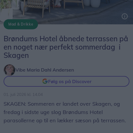
Mad & Drikke
Der er skygge og hygge på Brøndums terrasse i disse varme dage.
Brøndums Hotel åbnede terrassen på
en noget nær perfekt sommerdag i
Skagen
Vibe Maria Dahl Andersen
Følg os på Discover
01. juli 2026 kl. 14.04
SKAGEN: Sommeren er landet over Skagen, og
fredag i sidste uge slog Brøndums Hotel
parasollerne op til en lækker sæson på terrassen.