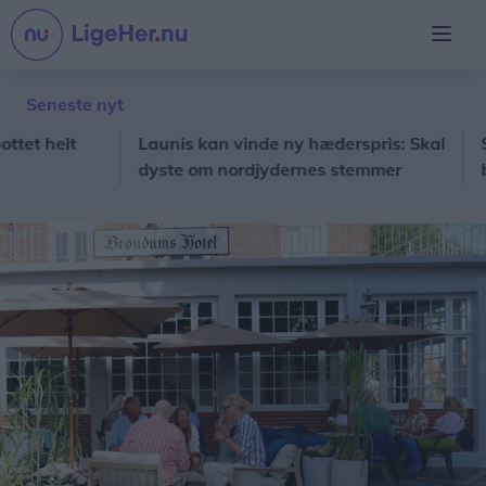
Seneste nyt
helt
Launis kan vinde ny hæderspris: Skal
Sæby F
dyste om nordjydernes stemmer
billets