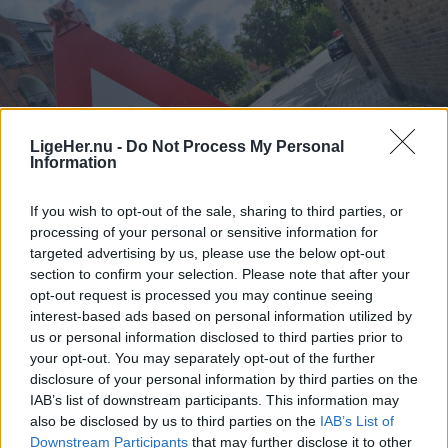
LigeHer.nu -
Do Not Process My Personal
Information
If you wish to opt-out of the sale, sharing to third parties, or
processing of your personal or sensitive information for
targeted advertising by us, please use the below opt-out
section to confirm your selection. Please note that after your
Aktuelt
Genrefoto: Simon Jensen
opt-out request is processed you may continue seeing
interest-based ads based on personal information utilized by
Vejarbejde påvirker hovedvej i flere
us or personal information disclosed to third parties prior to
uger
your opt-out. You may separately opt-out of the further
disclosure of your personal information by third parties on the
IAB’s list of downstream participants. This information may
Freja Hesthaven
also be disclosed by us to third parties on the
IAB’s List of
Downstream Participants
that may further disclose it to other
Følg os på Discover