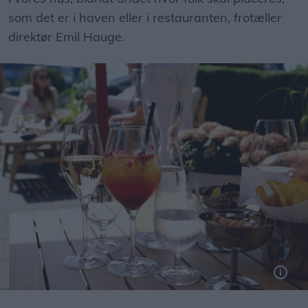
som det er i haven eller i restauranten, frotæller
direktør Emil Hauge.
Terrassen foran Brøndums Hotel serverer drinks og små lækre snacks.