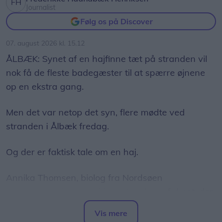
Journalist
siger Nicolai Ellgaard Bechfeldt fra Frederikshavn
Følg os på Discover
Varme.
07. august 2026 kl. 15.12
Termograferingen giver et præcist overblik over
ÅLBÆK: Synet af en hajfinne tæt på stranden vil
utætheder og gør det muligt for varmeselskabet
nok få de fleste badegæster til at spærre øjnene
hurtigt at igangsætte arbejdet - til gavn for
op en ekstra gang.
forsyningssikkerheden og for at mindske
vandtabet
Men det var netop det syn, flere mødte ved
stranden i Ålbæk fredag.
Nørregade vil være spærret på strækningen
mellem Vestergade og Nørregade 29A. Der vil
Og der er faktisk tale om en haj.
være omkørsel for private via Århusgade og
Rimmens Allé, mens fodstransport til og fra
Annika Thomsen, biolog fra Nordsøen
Hjørring vil foregå via Gærumvej og
Oceanarium, har set videooptagelser af dyret, der
Vendsysselvej.
er blevet spottet nær kysten ved Ålbæk, og hun
Vis mere
bekræfter over for LigeHer.nu, at der er tale om en