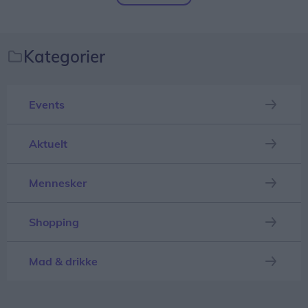
Del artikel
brugde.
Kategorier
Events
Aktuelt
Mennesker
Shopping
Mad & drikke
Og det er ikke nogen lille fisk.