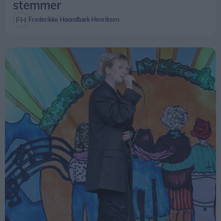
stemmer
Frederikke Haandbæk Henriksen
Ingen grund til at frygte den
Selv om en haj på flere meters længde tæt ved
stranden kan lyde faretruende, er der ifølge