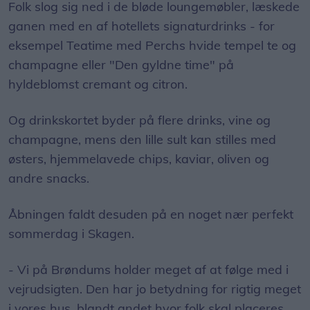
Folk slog sig ned i de bløde loungemøbler, læskede
ganen med en af hotellets signaturdrinks - for
eksempel Teatime med Perchs hvide tempel te og
champagne eller "Den gyldne time" på
hyldeblomst cremant og citron.
Og drinkskortet byder på flere drinks, vine og
champagne, mens den lille sult kan stilles med
østers, hjemmelavede chips, kaviar, oliven og
andre snacks.
Åbningen faldt desuden på en noget nær perfekt
sommerdag i Skagen.
- Vi på Brøndums holder meget af at følge med i
vejrudsigten. Den har jo betydning for rigtig meget
i vores hus, blandt andet hvor folk skal placeres,