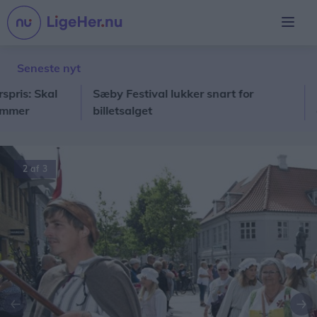
Seneste nyt
 Skal
Sæby Festival lukker snart for
516 bø
billetsalget
gang:
2 af 3
Forrige
Næ