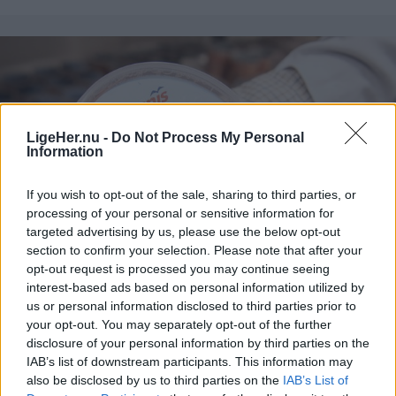
LigeHer.nu -
Do Not Process My Personal
Information
If you wish to opt-out of the sale, sharing to third parties, or
processing of your personal or sensitive information for
targeted advertising by us, please use the below opt-out
En stor del af Nørregade vil være afspærret i perioden fra 12. august til 18. september.
section to confirm your selection. Please note that after your
I den seneste tid har Forsyningen opdaget flere
opt-out request is processed you may continue seeing
brud i forbindelse med deres termografering af
interest-based ads based on personal information utilized by
Aktuelt
området, hvorfor de nu har besluttet at udskifte de
us or personal information disclosed to third parties prior to
Launis dyster mod Aabybro Mejeri og Thisted Bryghus om at blive Nordjyllands kandidat til Coops nye hæderspris.
your opt-out. You may separately opt-out of the further
ledninger, der viser tegn på utætheder.
Launis kan vinde ny hæderspris: Skal
disclosure of your personal information by third parties on the
dyste om nordjydernes stemmer
IAB’s list of downstream participants. This information may
- Arbejdet skal være med til at sikre en stabil og
also be disclosed by us to third parties on the
IAB’s List of