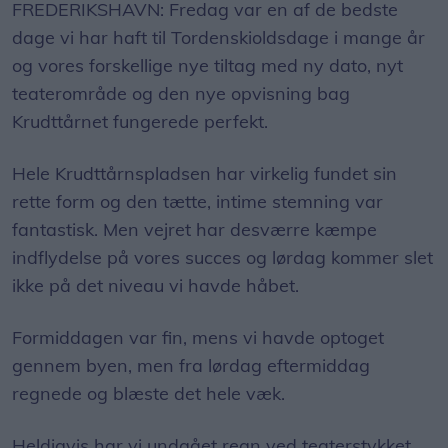
FREDERIKSHAVN: Fredag var en af de bedste
dage vi har haft til Tordenskioldsdage i mange år
og vores forskellige nye tiltag med ny dato, nyt
teaterområde og den nye opvisning bag
Krudttårnet fungerede perfekt.
Hele Krudttårnspladsen har virkelig fundet sin
rette form og den tætte, intime stemning var
fantastisk. Men vejret har desværre kæmpe
indflydelse på vores succes og lørdag kommer slet
ikke på det niveau vi havde håbet.
Formiddagen var fin, mens vi havde optoget
gennem byen, men fra lørdag eftermiddag
regnede og blæste det hele væk.
Heldigvis har vi undgået regn ved teaterstykket