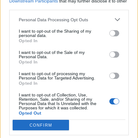
Downstream Participants
that may further disclose it to other
effektiv varmeforsyning til kunderne i området,
Frederikke Haandbæk Henriksen
third parties.
Journalist
siger Nicolai Ellgaard Bechfeldt fra Frederikshavn
Følg os på Discover
Varme.
Personal Data Processing Opt Outs
07. august 2026 kl. 14.00
I want to opt-out of the Sharing of my
Termograferingen giver et præcist overblik over
personal data.
SKAGEN: Launis i Skagen er blandt tre nordjyske
Opted In
utætheder og gør det muligt for varmeselskabet
producenter, der er indstillet til en ny hæderspris
hurtigt at igangsætte arbejdet - til gavn for
I want to opt-out of the Sale of my
fra Coop.
Personal Data.
forsyningssikkerheden og for at mindske
Opted In
vandtabet
Virksomheden skal dyste mod Aabybro Mejeri og
I want to opt-out of processing my
Personal Data for Targeted Advertising.
Thisted Bryghus om at blive Nordjyllands kandidat
Opted In
Nørregade vil være spærret på strækningen
til den landsdækkende kåring af »Medlemmernes
mellem Vestergade og Nørregade 29A. Der vil
I want to opt-out of Collection, Use,
favorit«.
Retention, Sale, and/or Sharing of my
være omkørsel for private via Århusgade og
Personal Data that Is Unrelated with the
Purposes for which it was collected.
Rimmens Allé, mens fodstransport til og fra
Opted Out
Det fremgår af en pressemeddelelse fra Coop.
Hjørring vil foregå via Gærumvej og
CONFIRM
Vendsysselvej.
Fra mandag 10. august kan Coops medlemmer i
Vis mere