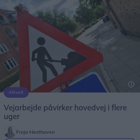
Aktuelt
Genrefoto: Simon Jensen
Vejarbejde påvirker hovedvej i flere
uger
Freja Hesthaven