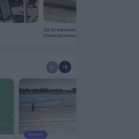
Så er sæsonen i gang for
Whit
Frederikshavn White Hawks
mis
Aktuelt