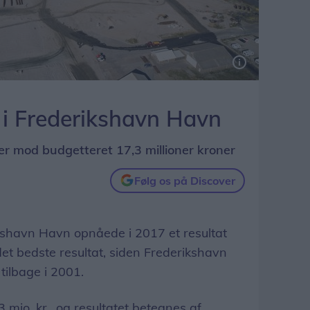
 i Frederikshavn Havn
ner mod budgetteret 17,3 millioner kroner
Følg os på Discover
havn Havn opnåede i 2017 et resultat
 det bedste resultat, siden Frederikshavn
ilbage i 2001.
 mio. kr., og resultatet betegnes af