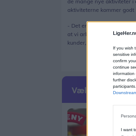
de mange nye aktiviteter i d
aktiviteterne kommer godt 
- Det er stærke spillere, v
LigeHer.n
at vi arbejder med nogle 
kunder, lyder det fra Mikke
If you wish 
sensitive in
confirm you
continue se
information 
further disc
participants
Downstream 
Persona
I want t