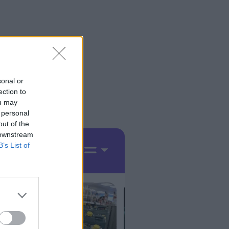
sonal or
ection to
ou may
 personal
out of the
 downstream
B’s List of