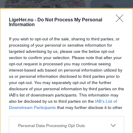
LigeHer.nu -
Do Not Process My Personal
Information
If you wish to opt-out of the sale, sharing to third parties, or
Events
Mennesker
processing of your personal or sensitive information for
targeted advertising by us, please use the below opt-out
Krudttårnet fejrer 50-året
Tyske turister 
section to confirm your selection. Please note that after your
for sin flytning med åbent
specielt fund 
opt-out request is processed you may continue seeing
hus
interest-based ads based on personal information utilized by
us or personal information disclosed to third parties prior to
your opt-out. You may separately opt-out of the further
disclosure of your personal information by third parties on the
IAB’s list of downstream participants. This information may
also be disclosed by us to third parties on the
IAB’s List of
Downstream Participants
that may further disclose it to other
third parties.
Personal Data Processing Opt Outs