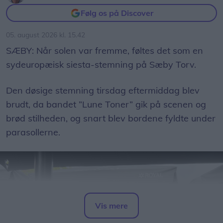
fået ved det årlige tilsyn.
05. august 2026 kl. 15.42
- Sikkerhed kommer frem for alt, og derfor er der
SÆBY: Når solen var fremme, føltes det som en
spærret af ved nogle af trampolinerne og ved
sydeuropæisk siesta-stemning på Sæby Torv.
legehusene, siger Sara Løvschall Grøntved.
Den døsige stemning tirsdag eftermiddag blev
brudt, da bandet ”Lune Toner” gik på scenen og
brød stilheden, og snart blev bordene fyldte under
parasollerne.
Vis mere
Del artikel