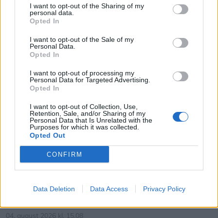
I want to opt-out of the Sharing of my
personal data.
Opted In
I want to opt-out of the Sale of my
Personal Data.
Opted In
I want to opt-out of processing my
Personal Data for Targeted Advertising.
Opted In
Aktuelt
Kappelborg arbejder på hurtigst muligt igen at kunne åbne de faciliteter på legepladsen som er midlertidigt spærrede af.
I want to opt-out of Collection, Use,
Retention, Sale, and/or Sharing of my
Sikkerhed fremfor alt: Legehuse og
Personal Data that Is Unrelated with the
Purposes for which it was collected.
trampoliner spærret af
Opted Out
CONFIRM
Lokalredaktionen
Følg os på Discover
Data Deletion
Data Access
Privacy Policy
04. august 2026 kl. 15.08
SKAGEN: Den centralt beliggende og meget