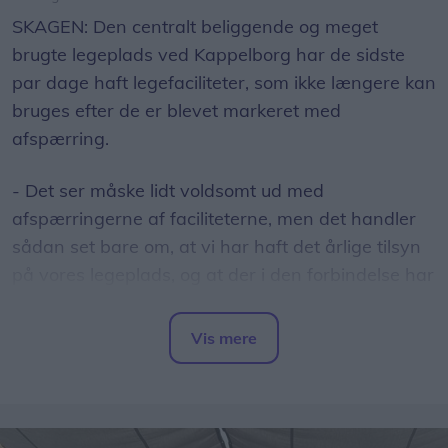
brugte legeplads ved Kappelborg har de sidste
par dage haft legefaciliteter, som ikke længere kan
bruges efter de er blevet markeret med
afspærring.
- Det ser måske lidt voldsomt ud med
afspærringerne af faciliteterne, men det handler
sådan set bare om, at vi har haft det årlige tilsyn
på vores legeplads, og at der i den forbindelse har
været et par ting, der skal udbedres. Vi har derfor
måtte lukke to legehuse og et par af
Vis mere
trampolinerne, fortæller Sara Løvschall Grøntved,
Del artikel
som er konstitueret leder på Kulturhus Kappelborg,
som også står for legepladsen.
Hun forklarer, at det handler om almindeligt slid.