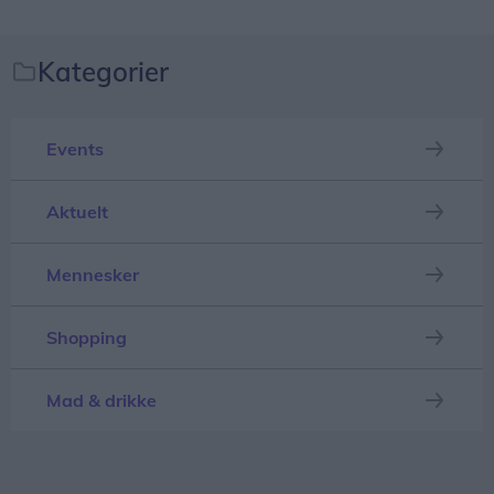
Kategorier
Events
Aktuelt
Hvem og hvad er Lune Toner?
Mennesker
Selv om man har rundet syv årtier, behøver livet
ikke at gå på stand by, hvilket fire voksne herrer
Shopping
fra Sæby er et godt bevis på.
Mad & drikke
Nyeste