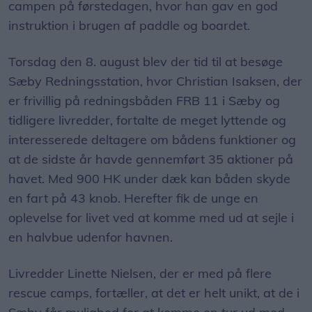
instruktion i brugen af paddle og boardet.
Torsdag den 8. august blev der tid til at besøge
Sæby Redningsstation, hvor Christian Isaksen, der
er frivillig på redningsbåden FRB 11 i Sæby og
tidligere livredder, fortalte de meget lyttende og
interesserede deltagere om bådens funktioner og
at de sidste år havde gennemført 35 aktioner på
havet. Med 900 HK under dæk kan båden skyde
en fart på 43 knob. Herefter fik de unge en
oplevelse for livet ved at komme med ud at sejle i
en halvbue udenfor havnen.
Livredder Linette Nielsen, der er med på flere
rescue camps, fortæller, at det er helt unikt, at de i
Sæby får mulighed for at komme en tur ud med
redningsbåden.