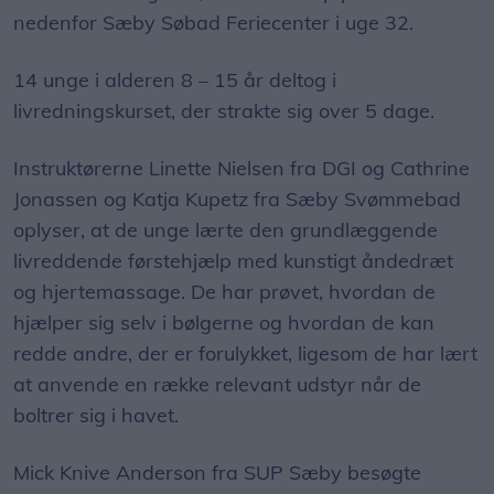
14 unge i alderen 8 – 15 år deltog i
livredningskurset, der strakte sig over 5 dage.
Instruktørerne Linette Nielsen fra DGI og Cathrine
Jonassen og Katja Kupetz fra Sæby Svømmebad
oplyser, at de unge lærte den grundlæggende
livreddende førstehjælp med kunstigt åndedræt
og hjertemassage. De har prøvet, hvordan de
hjælper sig selv i bølgerne og hvordan de kan
redde andre, der er forulykket, ligesom de har lært
at anvende en række relevant udstyr når de
boltrer sig i havet.
Mick Knive Anderson fra SUP Sæby besøgte
campen på førstedagen, hvor han gav en god