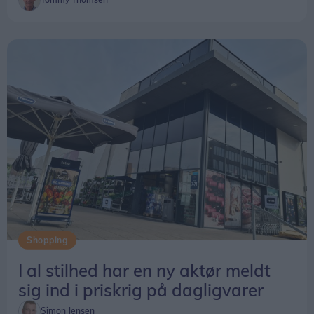
glæden ved at komme ud og sammen vise, hvad
de kan i bandet ”Lune Toner”.
- Vi har fået sammensat et bredt repertoire, som
vi selv holder af, og som vi elsker at dele med
andre, siger Jens.
Shopping
I al stilhed har en ny aktør meldt
sig ind i priskrig på dagligvarer
Simon Jensen