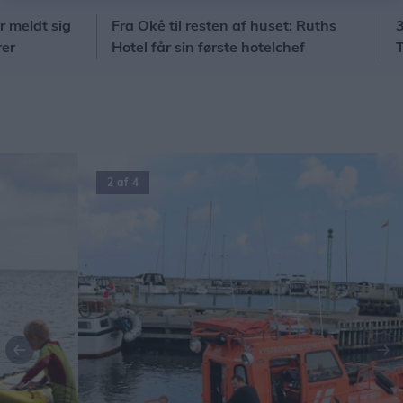
dt sig
Fra Okê til resten af huset: Ruths
3000 k
Hotel får sin første hotelchef
Terra
Tuba"
2 af 4
Forrige
Næ