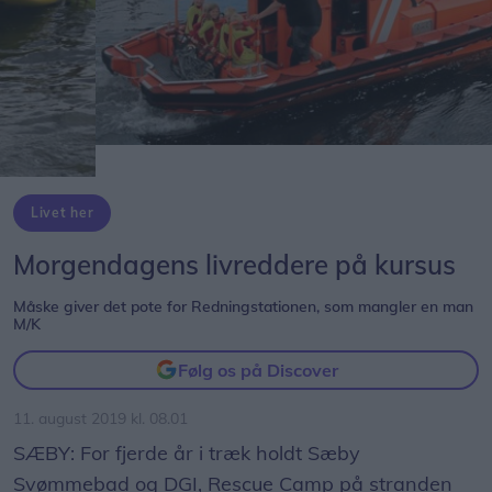
Livet her
Morgendagens livreddere på kursus
Måske giver det pote for Redningstationen, som mangler en man
M/K
Følg os på Discover
11. august 2019 kl. 08.01
SÆBY: For fjerde år i træk holdt Sæby
Svømmebad og DGI, Rescue Camp på stranden
nedenfor Sæby Søbad Feriecenter i uge 32.