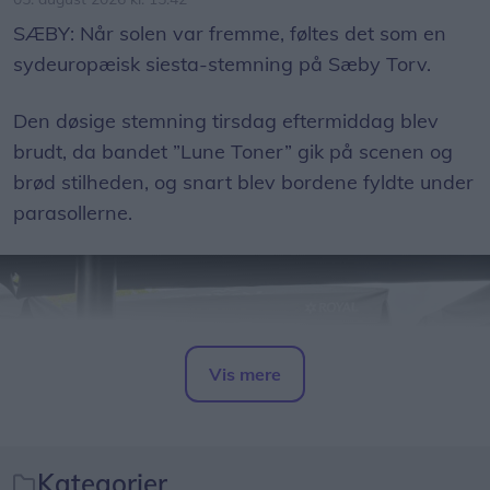
- Sikkerhed kommer frem for alt, og derfor er der
SÆBY: Når solen var fremme, føltes det som en
spærret af ved nogle af trampolinerne og ved
sydeuropæisk siesta-stemning på Sæby Torv.
legehusene, siger Sara Løvschall Grøntved.
Den døsige stemning tirsdag eftermiddag blev
brudt, da bandet ”Lune Toner” gik på scenen og
brød stilheden, og snart blev bordene fyldte under
parasollerne.
Vis mere
Del artikel
Kategorier