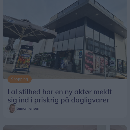
- Vi har fået sammensat et bredt repertoire, som
vi selv holder af, og som vi elsker at dele med
andre, siger Jens.
Shopping
I al stilhed har en ny aktør meldt
sig ind i priskrig på dagligvarer
Simon Jensen