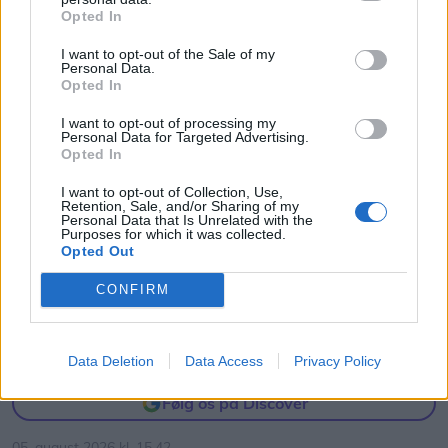
Opted In
kan betyde, at der er risiko for, at snører og
lignende kan komme i klemme og sætte sig fast.
I want to opt-out of the Sale of my
Personal Data.
Opted In
På trampolinerne mangler nogle reservedele for,
I want to opt-out of processing my
at de igen kan fungere, som de skal.
Personal Data for Targeted Advertising.
Opted In
- Det er helt almindeligt vedligehold, og det er helt
I want to opt-out of Collection, Use,
Retention, Sale, and/or Sharing of my
naturligt at træ giver sig, sådan er det med
Personal Data that Is Unrelated with the
Purposes for which it was collected.
Mennesker
naturmaterialer. Vi arbejder på at udbedre det, og
De fire nydelige herrer, Kjeld Kristensen, Jens "Urmager" Jensen, Tim Olsen og Jørn Guldborg, har fundet melodien sammen i Lune Toner.
Opted Out
forventer at legepladsen snart igen er fuldt
Lune Toner satte gang i Sæby: - Vi
CONFIRM
tilgængelig, siger Sara Løvschall Grøntved.
holder af musikken
Hun pointerer samtidig, at langt størstedelen af
Data Deletion
Data Access
Privacy Policy
Tommy Thomsen
legepladsen er i brug og ingen anmærkninger har
Følg os på Discover
fået ved det årlige tilsyn.
05. august 2026 kl. 15.42