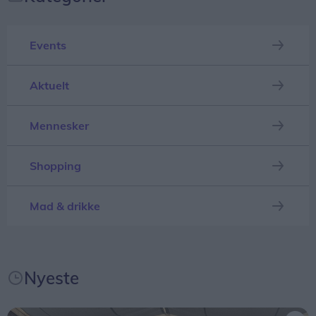
Events
Aktuelt
Hvem og hvad er Lune Toner?
Mennesker
Selv om man har rundet syv årtier, behøver livet
ikke at gå på stand by, hvilket fire voksne herrer
Shopping
fra Sæby er et godt bevis på.
Mad & drikke
Nyeste