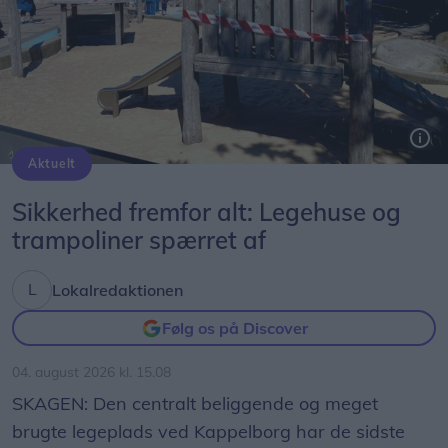
Aktuelt
Kappelborg arbejder på hurtigst muligt igen at kunne åbne de faciliteter på legepladsen som er midlertidigt spærrede af.
Sikkerhed fremfor alt: Legehuse og
trampoliner spærret af
Lokalredaktionen
Følg os på Discover
04. august 2026 kl. 15.08
SKAGEN: Den centralt beliggende og meget
brugte legeplads ved Kappelborg har de sidste