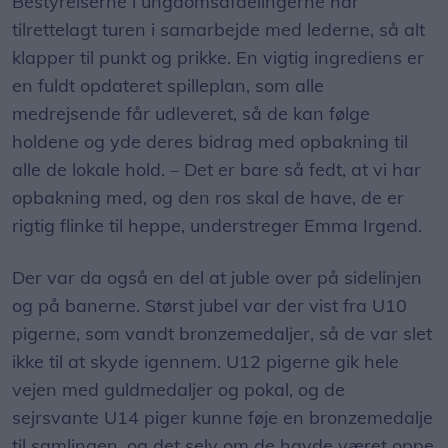
Bestyrelserne i ungdomsafdelingerne har
tilrettelagt turen i samarbejde med lederne, så alt
klapper til punkt og prikke. En vigtig ingrediens er
en fuldt opdateret spilleplan, som alle
medrejsende får udleveret, så de kan følge
holdene og yde deres bidrag med opbakning til
alle de lokale hold. – Det er bare så fedt, at vi har
opbakning med, og den ros skal de have, de er
rigtig flinke til heppe, understreger Emma Irgend.
Der var da også en del at juble over på sidelinjen
og på banerne. Størst jubel var der vist fra U10
pigerne, som vandt bronzemedaljer, så de var slet
ikke til at skyde igennem. U12 pigerne gik hele
vejen med guldmedaljer og pokal, og de
sejrsvante U14 piger kunne føje en bronzemedalje
til samlingen, og det selv om de havde været oppe