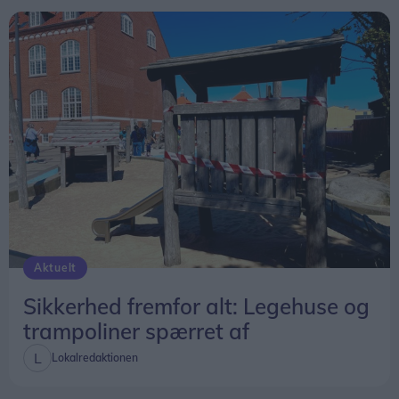
Hen over hele sommeren mødes sæbynitter og
turister dagligt for at nyde livekoncerterne, der
bliver arrangeret af Sæby Handelsstandsforening.
Aktuelt
Sikkerhed fremfor alt: Legehuse og
trampoliner spærret af
Lokalredaktionen