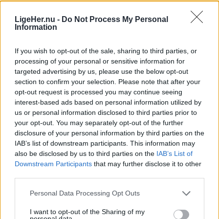
par dage haft legefaciliteter, som ikke længere kan
bruges efter de er blevet markeret med
LigeHer.nu -
Do Not Process My Personal
Information
afspærring.
If you wish to opt-out of the sale, sharing to third parties, or
- Det ser måske lidt voldsomt ud med
processing of your personal or sensitive information for
afspærringerne af faciliteterne, men det handler
targeted advertising by us, please use the below opt-out
section to confirm your selection. Please note that after your
sådan set bare om, at vi har haft det årlige tilsyn
opt-out request is processed you may continue seeing
på vores legeplads, og at der i den forbindelse har
interest-based ads based on personal information utilized by
været et par ting, der skal udbedres. Vi har derfor
us or personal information disclosed to third parties prior to
your opt-out. You may separately opt-out of the further
måtte lukke to legehuse og et par af
Vis mere
disclosure of your personal information by third parties on the
trampolinerne, fortæller Sara Løvschall Grøntved,
IAB’s list of downstream participants. This information may
Del artikel
som er konstitueret leder på Kulturhus Kappelborg,
also be disclosed by us to third parties on the
IAB’s List of
Downstream Participants
that may further disclose it to other
som også står for legepladsen.
third parties.
Hun forklarer, at det handler om almindeligt slid.
Personal Data Processing Opt Outs
I want to opt-out of the Sharing of my
På legehusene har træet trukket sig lidt, og det
personal data.