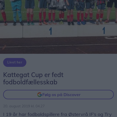
Livet her
Kattegat Cup er fedt
fodboldfællesskab
Følg os på Discover
20. august 2019 kl. 04.27
I 19 år har fodboldspillere fra Østervrå IF’s og Try