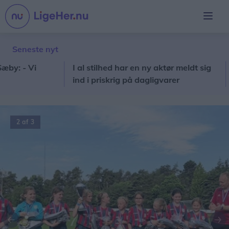
Seneste nyt
 - Vi
I al stilhed har en ny aktør meldt sig
Fra 
ind i priskrig på dagligvarer
Hote
2 af 3
Forrige
Næ