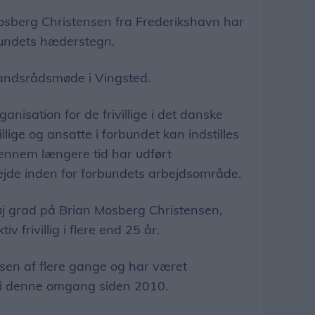
berg Christensen fra Frederikshavn har
bundets hæderstegn.
andsrådsmøde i Vingsted.
nisation for de frivillige i det danske
llige og ansatte i forbundet kan indstilles
gennem længere tid har udført
jde inden for forbundets arbejdsområde.
øj grad på Brian Mosberg Christensen,
 frivillig i flere end 25 år.
lsen af flere gange og har været
 i denne omgang siden 2010.