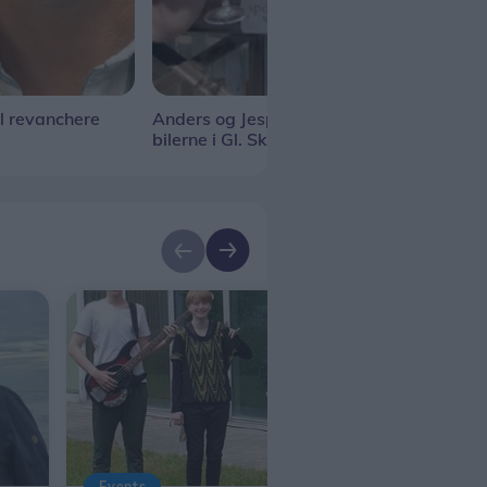
l revanchere
Anders og Jesper holder øje med
Uge 
bilerne i Gl. Skagen
Events