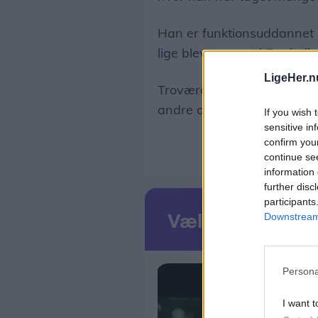
Han er funktionsuddannet 
lige blevet ansat i Freder
LigeHer.n
Troværdighed, stor viden, 
andre ord, som beskriver 
If you wish 
sensitive in
confirm you
continue se
information 
further disc
participants
Downstream 
Persona
I want t