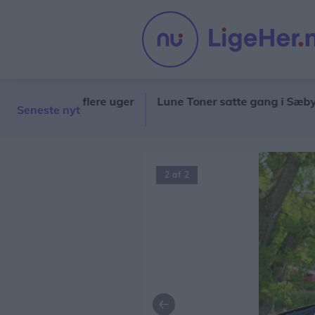
vedvej i flere uger
Lune Toner satte gang i Sæby: - Vi 
Seneste nyt
2 af 2
Forrige