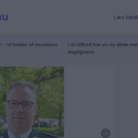
Læs loka
holder af musikken
I al stilhed har en ny aktør meldt sig 
dagligvarer
Næste