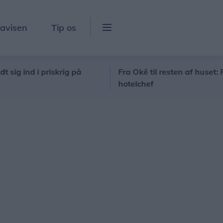
lavisen
Tip os
ind i priskrig på
Fra Okê til resten af huset: Ruths H
hotelchef