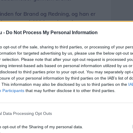
inden for Brand og Redning, og han er
ikshavn som deltidsbrandmand.
u -
Do Not Process My Personal Information
loyalitet og ikke mindst engagement er
Brian Mosberg Christensen.
to opt-out of the sale, sharing to third parties, or processing of your per
formation for targeted advertising by us, please use the below opt-out s
r selection. Please note that after your opt-out request is processed y
Del artikel
eing interest-based ads based on personal information utilized by us or
disclosed to third parties prior to your opt-out. You may separately opt-
losure of your personal information by third parties on the IAB’s list of
. This information may also be disclosed by us to third parties on the
IA
Participants
that may further disclose it to other third parties.
l Data Processing Opt Outs
o opt-out of the Sharing of my personal data.