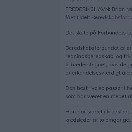
FREDERIKSHAVN: Brian Mos
fået tildelt Beredskabsfor
Det skete på Forbundets L
Beredskabsforbundet er orga
redningsberedskab, og frivi
til hæderstegnet, hvis de 
anerkendelsesværdigt arbe
Den beskrivelse passer i h
som har været en meget aktiv
Han har siddet i kredslede
kredsleder af to omgange,