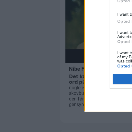
Opted 
I want t
Opted 
I want 
Advertis
Opted 
I want t
of my P
was col
Opted 