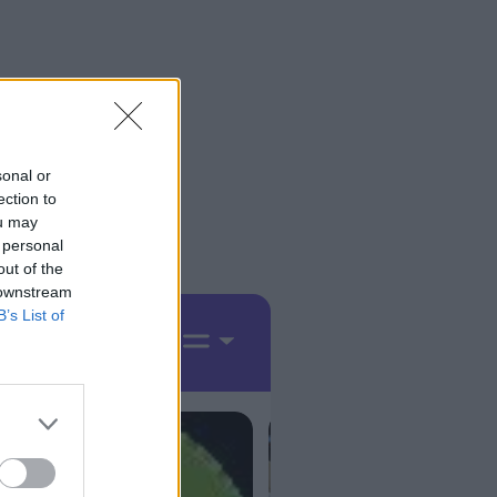
sonal or
ection to
ou may
 personal
out of the
 downstream
B’s List of