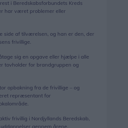
orrest i Beredskabsforbundets Kreds
r har været problemer eller
e side af tilværelsen, og han er den, der
ns frivillige.
påtage sig en opgave eller hjælpe i alle
r tovholder for brandgruppen og
r opbakning fra de frivillige – og
eret repræsentant for
lokalområde.
tiv frivillig i Nordjyllands Beredskab,
 uddannelser gennem årene.