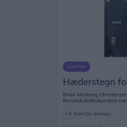
Livet her
Hæderstegn for 
Brian Mosberg Christensen 
Beredskabsforbundets hæ
Carl Chr. Madsen
07. juni 2019 kl. 12.20