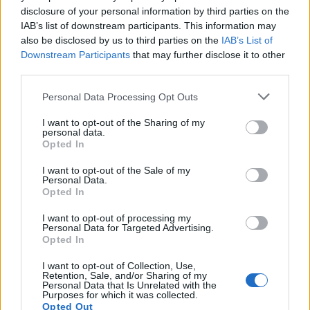
disclosure of your personal information by third parties on the
IAB’s list of downstream participants. This information may
also be disclosed by us to third parties on the
IAB’s List of
Downstream Participants
that may further disclose it to other
third parties.
En stor del af Nørregade vil være afspærret i perioden fra 12. august til 18. september.
Personal Data Processing Opt Outs
I den seneste tid har Forsyningen opdaget flere
I want to opt-out of the Sharing of my
brud i forbindelse med deres termografering af
personal data.
Events
området, hvorfor de nu har besluttet at udskifte de
Opted In
Biografdirektør Kris Søgaard Pedersen glæder sig til repremiere på alle Harry Potter-filmene sidst på måneden.
ledninger, der viser tegn på utætheder.
25 år med Hogwarts: Sidste chance
I want to opt-out of the Sale of my
Personal Data.
for at se Harry Potter i biografen
Opted In
- Arbejdet skal være med til at sikre en stabil og
effektiv varmeforsyning til kunderne i området,
I want to opt-out of processing my
Hans Sejlund
Personal Data for Targeted Advertising.
siger Nicolai Ellgaard Bechfeldt fra Frederikshavn
Opted In
Følg os på Discover
Varme.
I want to opt-out of Collection, Use,
Retention, Sale, and/or Sharing of my
07. august 2026 kl. 06.01
Personal Data that Is Unrelated with the
Termograferingen giver et præcist overblik over
Purposes for which it was collected.
FREDERIKSHAVN: I denne måned er det 25 år
Opted Out