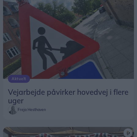
Aktuelt
Vejarbejde påvirker hovedvej i flere
uger
Freja Hesthaven