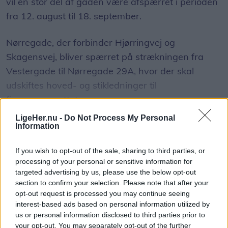
vil en stor del af gaden være afspærret i perioden
fra 12. august til 18. september.
Nørregade, der forbinder Hjørringvej og
Skagensvej, bliver spærret på strækningen fra
Vestergade til Nørregade 29A, hvor der skal
udskiftes hoved- og stikledninger til
fjernvarmenettet.
LigeHer.nu -
Do Not Process My Personal
Information
Vis mere
Del artikel
If you wish to opt-out of the sale, sharing to third parties, or
processing of your personal or sensitive information for
targeted advertising by us, please use the below opt-out
section to confirm your selection. Please note that after your
opt-out request is processed you may continue seeing
interest-based ads based on personal information utilized by
us or personal information disclosed to third parties prior to
your opt-out. You may separately opt-out of the further