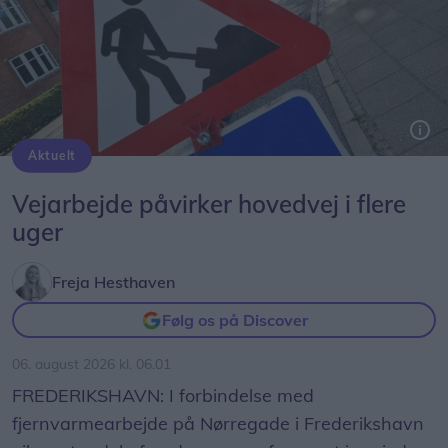
Aktuelt
Genrefoto: Simon Jensen
Vejarbejde påvirker hovedvej i flere
uger
Freja Hesthaven
Følg os på Discover
06. august 2026 kl. 06.01
FREDERIKSHAVN: I forbindelse med
fjernvarmearbejde på Nørregade i Frederikshavn