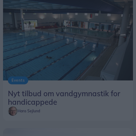
siger Kris Søgaard Pedersen.
Biografdirektøren varsler i øvrigt flere repremierer
i den kommende tid. Biler har jubilæum i
september, The Fast and the Furious senere i
efteråret og Starwars til februar.
Events
Nyt tilbud om vandgymnastik for
handicappede
Hans Sejlund