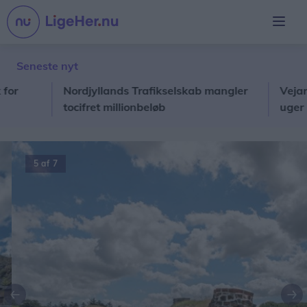
Seneste nyt
Nordjyllands Trafikselskab mangler
Vejarbejde
tocifret millionbeløb
uger
5 af 7
Forrige
Næ