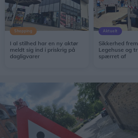
Shopping
Aktuelt
I al stilhed har en ny aktør
Sikkerhed fremf
meldt sig ind i priskrig på
Legehuse og t
dagligvarer
spærret af