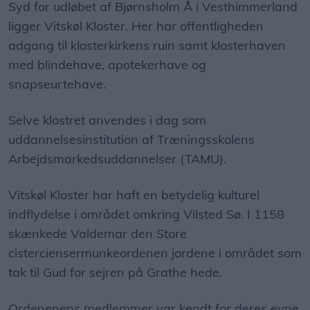
Syd for udløbet af Bjørnsholm Å i Vesthimmerland
ligger Vitskøl Kloster. Her har offentligheden
adgang til klosterkirkens ruin samt klosterhaven
med blindehave, apotekerhave og
snapseurtehave.
Selve klostret anvendes i dag som
uddannelsesinstitution af Træningsskolens
Arbejdsmarkedsuddannelser (TAMU).
Vitskøl Kloster har haft en betydelig kulturel
indflydelse i området omkring Vilsted Sø. I 1158
skænkede Valdemar den Store
cisterciensermunkeordenen jordene i området som
tak til Gud for sejren på Grathe hede.
Ordenenens medlemmer var kendt for deres evne