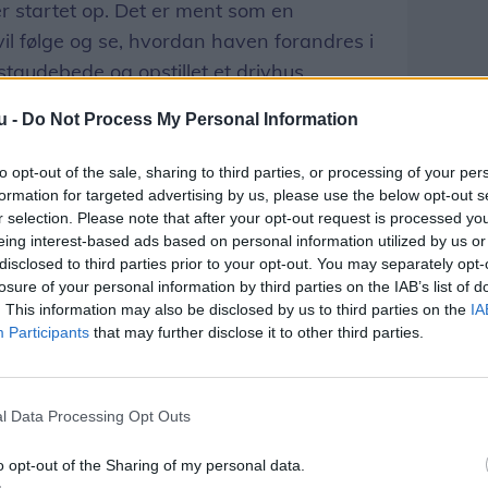
er startet op. Det er ment som en
il følge og se, hvordan haven forandres i
 staudebede og opstillet et drivhus.
u -
Do Not Process My Personal Information
Del artikel
to opt-out of the sale, sharing to third parties, or processing of your per
formation for targeted advertising by us, please use the below opt-out s
r selection. Please note that after your opt-out request is processed y
eing interest-based ads based on personal information utilized by us or
disclosed to third parties prior to your opt-out. You may separately opt-
losure of your personal information by third parties on the IAB’s list of
. This information may also be disclosed by us to third parties on the
IA
Participants
that may further disclose it to other third parties.
l Data Processing Opt Outs
o opt-out of the Sharing of my personal data.