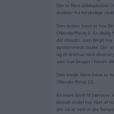
Der er flere siddepladser i
årstider fra forskellige vi
Den anden have er hos Birg
Ollendorffsvej 9. En dejlig
del stauder, som Birgit ha
opstammede buske. Der urte
og et drivhus med diverse pl
som hun bruger i haven ell
Den tredje åbne have er ho
Ollendorffsvej 11.
En have lavet til børnene.
blandt andet har fået af nab
der nu er ved at ske fornye