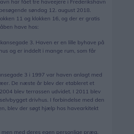
avn har fået tre haveejere i Frederikshavn
r besøgende søndag 12. august 2018.
kken 11 og klokken 16, og der er gratis
 åben have hos:
Skansegade 3. Haven er en lille byhave på
hus og er inddelt i mange rum, som får
ansegade 3 i 1997 var haven anlagt med
æer. De næste år blev der etableret et
 2004 blev terrassen udvidet. I 2011 blev
 selvbygget drivhus. I forbindelse med den
n, blev der søgt hjælp hos havearkitekt
e, men med deres egen personlige præg.