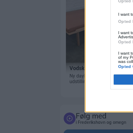
Opted 
I want t
Opted 
I want 
Advertis
Opted 
I want t
of my P
was col
Opted 
Følg med
i Frederikshavn og omegn