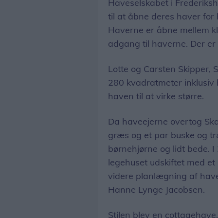
Haveselskabet i Frederiksh
til at åbne deres haver fo
Haverne er åbne mellem klo
adgang til haverne. Der er
Lotte og Carsten Skipper, 
280 kvadratmeter inklusiv 
haven til at virke større.
Da haveejerne overtog Sk
græs og et par buske og tr
børnehjørne og lidt bede. I
legehuset udskiftet med et
videre planlægning af have
Hanne Lynge Jacobsen.
Stilen blev en cottagehav