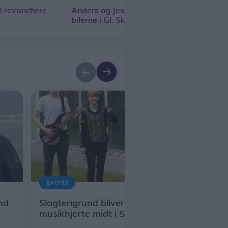
l revanchere
Anders og Jesper holder øje med
Uge 
bilerne i Gl. Skagen
Events
und
Slagterigrund bliver til et bankende
musikhjerte midt i Sæby