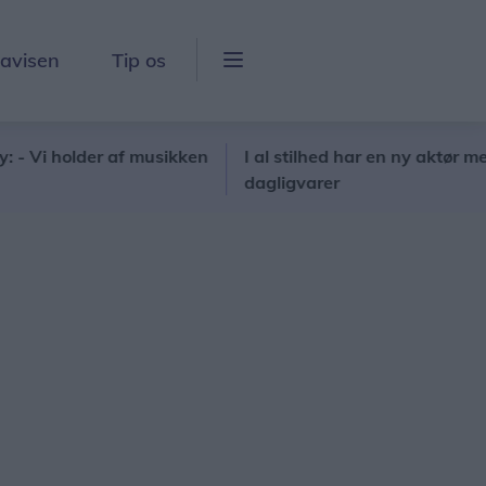
lavisen
Tip os
older af musikken
I al stilhed har en ny aktør meldt sig i
dagligvarer