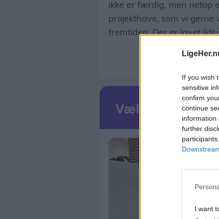
ikke er færdig, men netop 
projekthave, som vi gerne v
fremtiden. Der er lavet lidt
LigeHer.n
If you wish 
sensitive in
confirm you
continue se
information 
further disc
participants
Downstream 
Persona
I want t