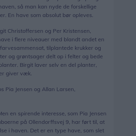
 haven, så man kan nyde de forskellige
nkler. En have som absolut bør opleves.
it Christoffersen og Per Kristensen,
 have i flere niveauer med blandt andet en
r farvesammensat, tilplantede krukker og
r og grøntsager delt op i felter og bede
anter. Birgit laver selv en del planter,
er giver væk.
s Pia Jensen og Allan Larsen,
 Men en spirende interesse, som Pia Jensen
oerne på Ollendorffsvej 9, har ført til, at
lse i haven. Det er en type have, som slet