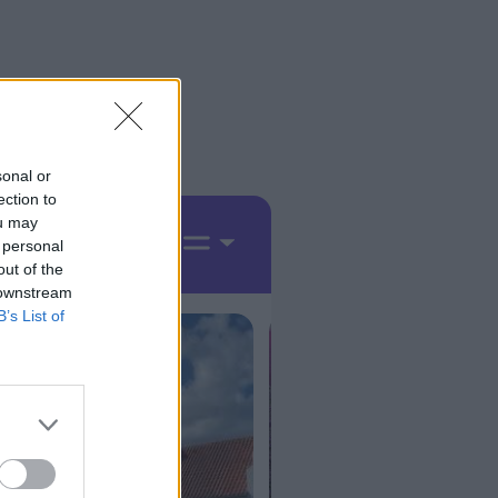
sonal or
ection to
ou may
 personal
out of the
 downstream
B’s List of