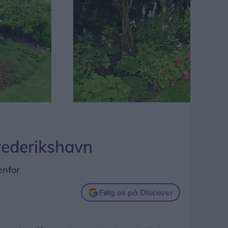
rederikshavn
enfor
Følg os på Discover