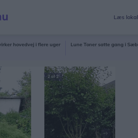
Læs loka
vedvej i flere uger
Lune Toner satte gang i Sæby: - Vi h
Næste