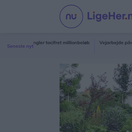
kab mangler tocifret millionbeløb
Vejarbejde påvirker ho
Seneste nyt
2 af 2
Forrige