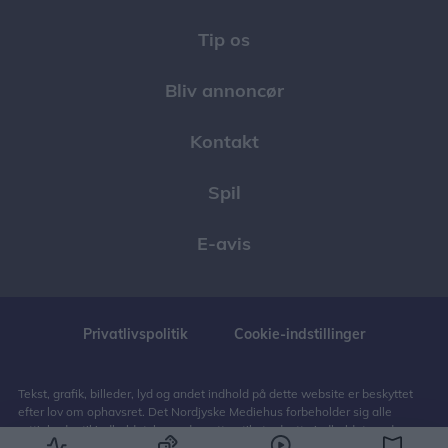
Tip os
Bliv annoncør
Kontakt
Spil
E-avis
Privatlivspolitik
Cookie-indstillinger
Tekst, grafik, billeder, lyd og andet indhold på dette website er beskyttet
efter lov om ophavsret. Det Nordjyske Mediehus forbeholder sig alle
rettigheder til indholdet, herunder retten til at udnytte indholdet med
henblik på tekst- og datamining, jf. ophavsretslovens § 11 b og DSM-