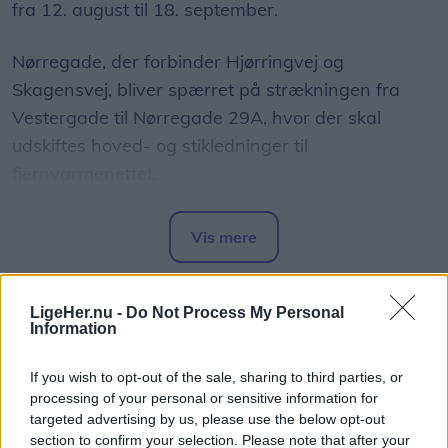
fra 12. august til 18. september.
Nørregade, der forbinder Hjørringvej og
Skagensvej, bliver spærret på strækningen fra
Vestergade til Nørregade 29A, hvor der skal
udskiftes hoved- og stikledninger til
fjernvarmenettet.
Vis mere
Del artikel
LigeHer.nu -
Do Not Process My Personal
Information
If you wish to opt-out of the sale, sharing to third parties, or
processing of your personal or sensitive information for
targeted advertising by us, please use the below opt-out
section to confirm your selection. Please note that after your