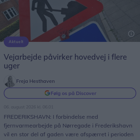
Aktuelt
Genrefoto: Simon Jensen
Vejarbejde påvirker hovedvej i flere
uger
Freja Hesthaven
Følg os på Discover
06. august 2026 kl. 06.01
FREDERIKSHAVN: I forbindelse med
fjernvarmearbejde på Nørregade i Frederikshavn
vil en stor del af gaden være afspærret i perioden