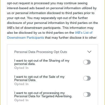
opt-out request is processed you may continue seeing
interest-based ads based on personal information utilized by
us or personal information disclosed to third parties prior to
your opt-out. You may separately opt-out of the further
disclosure of your personal information by third parties on the
En stor del af Nørregade vil være afspærret i perioden fra 12. august til 18. september.
IAB’s list of downstream participants. This information may
I den seneste tid har Forsyningen opdaget flere
also be disclosed by us to third parties on the
IAB’s List of
brud i forbindelse med deres termografering af
Downstream Participants
that may further disclose it to other
Mennesker
third parties.
området, hvorfor de nu har besluttet at udskifte de
ledninger, der viser tegn på utætheder.
516 børn starter i skole for første
Personal Data Processing Opt Outs
gang: Hjælp dem sikkert på vej
I want to opt-out of the Sharing of my
- Arbejdet skal være med til at sikre en stabil og
personal data.
Opted In
effektiv varmeforsyning til kunderne i området,
Lokalredaktionen
siger Nicolai Ellgaard Bechfeldt fra Frederikshavn
I want to opt-out of the Sale of my
Følg os på Discover
Personal Data.
Varme.
Opted In
07. august 2026 kl. 11.03
I want to opt-out of processing my
Termograferingen giver et præcist overblik over
Personal Data for Targeted Advertising.
FREDERIKSHAVN: Når skolerne åbner efter
Opted In
utætheder og gør det muligt for varmeselskabet
sommerferien, begynder 516 børn i Frederikshavn