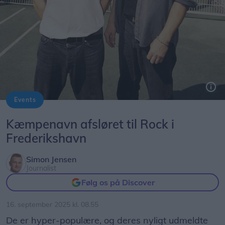
Events
Thomas og Simon Alstrup er brødreparret bag Jonah Blacksmith.
Kæmpenavn afsløret til Rock i
Frederikshavn
Simon Jensen
Journalist
Følg os på Discover
16. september 2025 kl. 08.55
De er hyper-populære, og deres nyligt udmeldte