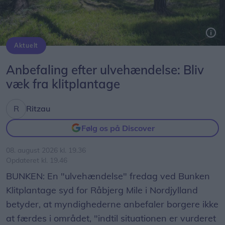
Aktuelt
En "ulvehændelse" fredag ved Bunken Klitplantage syd for Råbjerg Mile i Nordjylland betyder, at myndighederne anbefaler borgere ikke at færdes i området, "indtil situationen er vurderet nærmere".
Arkivfoto: Kim Dahl Hansen
Anbefaling efter ulvehændelse: Bliv
væk fra klitplantage
Ritzau
Følg os på Discover
08. august 2026 kl. 19.36
Opdateret kl. 19.46
BUNKEN: En "ulvehændelse" fredag ved Bunken
Klitplantage syd for Råbjerg Mile i Nordjylland
betyder, at myndighederne anbefaler borgere ikke
at færdes i området, "indtil situationen er vurderet