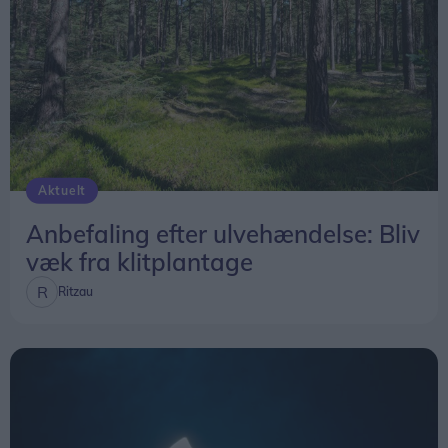
Herunder får man et overblik over, hvornår
solformørkelsen rammer forskellige steder i
Nordjylland.
Aktuelt
Anbefaling efter ulvehændelse: Bliv
væk fra klitplantage
Ritzau