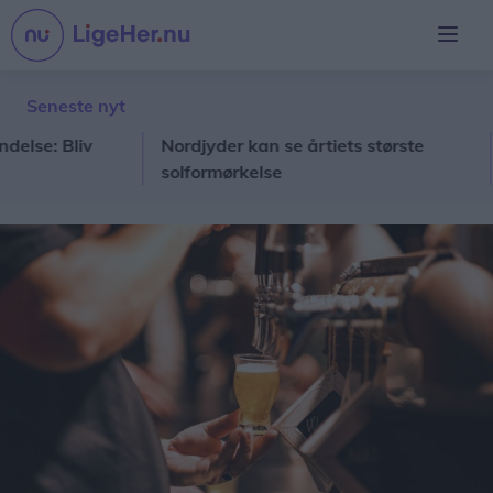
Seneste nyt
: Bliv
Nordjyder kan se årtiets største
Ålb
solformørkelse
Hir