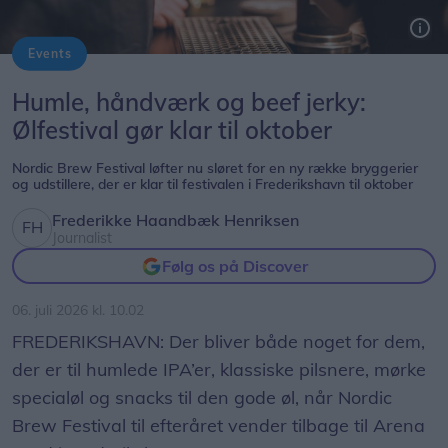
Events
Der bliver skænket op til både smagsprøver, ølnørderi og festivalstemning, når Nordic Brew Festival vender tilbage til Arena Nord i Frederikshavn.
Arkivfoto: Nordic Ink & Brew Festival
Humle, håndværk og beef jerky:
Ølfestival gør klar til oktober
Nordic Brew Festival løfter nu sløret for en ny række bryggerier
og udstillere, der er klar til festivalen i Frederikshavn til oktober
Frederikke Haandbæk Henriksen
Journalist
Følg os på Discover
06. juli 2026 kl. 10.02
FREDERIKSHAVN: Der bliver både noget for dem,
der er til humlede IPA’er, klassiske pilsnere, mørke
specialøl og snacks til den gode øl, når Nordic
Brew Festival til efteråret vender tilbage til Arena