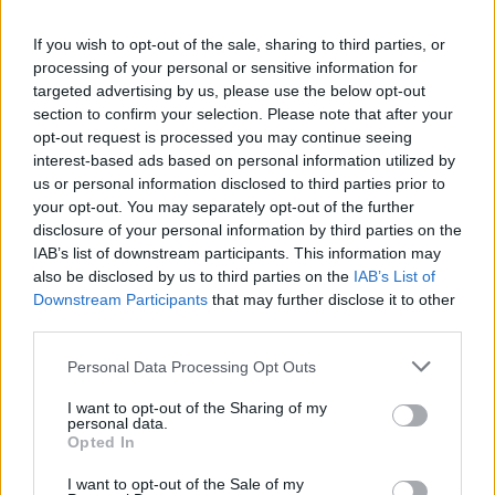
og Naturhistorisk Museum Aarhus vurderet, at
If you wish to opt-out of the sale, sharing to third parties, or
situationen ikke var farlig, og at ulvens adfærd
processing of your personal or sensitive information for
fandt sted for at få løberen væk fra ulvehvalpen.
targeted advertising by us, please use the below opt-out
section to confirm your selection. Please note that after your
opt-out request is processed you may continue seeing
Men for at undgå "potentielle konfliktsituationer"
interest-based ads based on personal information utilized by
Aktuelt
anbefaler myndigheder, at borgerne holder sig fra
Solformørkelsen 12. august bliver den mest markante, der kan opleves fra Danmark i mere end 20 år. Billedet her er fra delvis solformørkelse Aalborg 29. marts 2025.
Arkivfoto: Martél Andersen
us or personal information disclosed to third parties prior to
området, indtil hændelsen er undersøgt nærmere.
your opt-out. You may separately opt-out of the further
Nordjyder kan se årtiets største
disclosure of your personal information by third parties on the
solformørkelse
IAB’s list of downstream participants. This information may
Myndighederne forbyder ikke borgere at holde sig
also be disclosed by us to third parties on the
IAB’s List of
helt væk fra området. Men hvis man vil være i
Downstream Participants
that may further disclose it to other
Emilie Nesheim Shaw
third parties.
området, anbefaler myndighederne, at borgere
Følg os på Discover
"udviser særlig agtpågivenhed".
Personal Data Processing Opt Outs
08. august 2026 kl. 14.00
I want to opt-out of the Sharing of my
Minister for natur og dyrevelfærd Christian
personal data.
NORDJYLLAND: Når solen går mod horisonten
Opted In
Rabjerg Madsen (S) siger, at myndighederne
onsdag 12. august, bliver det ikke en helt
agerer efter et forsigtighedsprincip.
I want to opt-out of the Sale of my